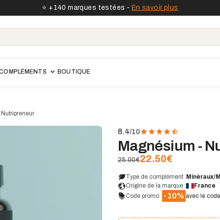
⭐️ +140 marques testées -
En savoir plus
COMPLÉMENTS
BOUTIQUE
Nutripreneur
8.4
/10
Voir le site
Magnésium - Nu
22.50
€
25.00€
Type de complément :
Minéraux/M
Origine de la marque :
France
-10%
Code promo :
avec le cod