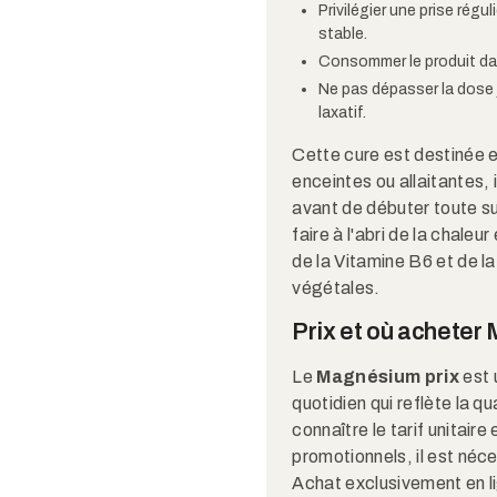
Privilégier une prise rég
stable.
Consommer le produit dans
Ne pas dépasser la dose 
laxatif.
Cette cure est destinée 
enceintes ou allaitantes, i
avant de débuter toute s
faire à l'abri de la chaleur
de la Vitamine B6 et de l
végétales.
Prix et où achete
Le
Magnésium prix
est 
quotidien qui reflète la qu
connaître le tarif unitair
promotionnels, il est néce
Achat exclusivement en lig