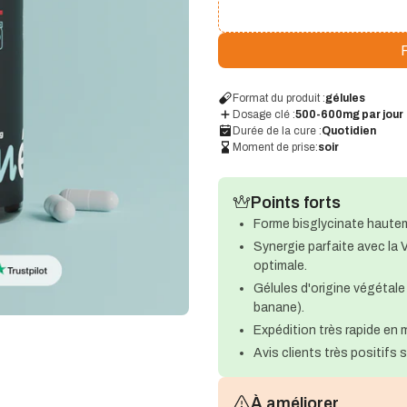
P
Format du produit :
gélules
Dosage clé :
500-600mg par jour
Durée de la cure :
Quotidien
Moment de prise:
soir
Points forts
Forme bisglycinate hautem
Synergie parfaite avec la V
optimale.
Gélules d'origine végétale 
banane).
Expédition très rapide en
Avis clients très positifs s
À améliorer