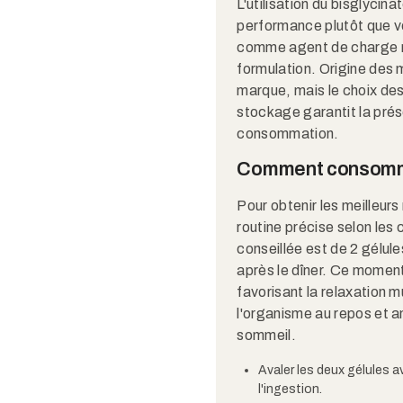
L'utilisation du bisglycin
performance plutôt que ve
comme agent de charge mo
formulation. Origine des 
marque, mais le choix de
stockage garantit la prése
consommation.
Comment consom
Pour obtenir les meilleurs
routine précise selon les
conseillée est de 2 gélule
après le dîner. Ce moment
favorisant la relaxation m
l'organisme au repos et a
sommeil.
Avaler les deux gélules av
l'ingestion.