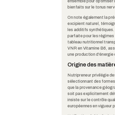
ensemble pour optimiser l
bienfaits sur le tonus ner
On note également la pr
excipient naturel, témoign
les additifs synthétiques
parfaite pour les régimes
tableau nutritionnel tra
VNR en Vitamine B6, assu
une production d'énergie 
Origine des matièr
Nutripreneur privilégie d
sélectionnant des formes
que la provenance géogr
soit pas explicitement dét
insiste sur le contrôle qu
européennes en vigueur p