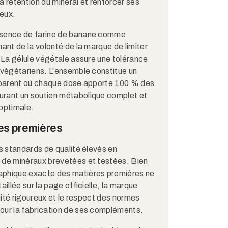
a rétention du minéral et renforcer ses
veux.
ésence de farine de banane comme
ant de la volonté de la marque de limiter
. La gélule végétale assure une tolérance
 végétariens. L'ensemble constitue un
nsparent où chaque dose apporte 100 % des
rant un soutien métabolique complet et
optimale.
es premières
es standards de qualité élevés en
 de minéraux brevetées et testées. Bien
aphique exacte des matières premières ne
aillée sur la page officielle, la marque
alité rigoureux et le respect des normes
our la fabrication de ses compléments.