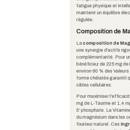
fatigue physique et intell
maintenir un équilibre élec
régulée.
Composition de M
La
composition de Ma
une synergie d'actifs rig
complémentarité. Pour un
bénéficiez de 225 mg de 
environ 60 % des Valeurs
forme chélatée garantit q
cibles cellulaires.
Pour maximiser l'efficaci
mg de L-Taurine et 1,4 m
5' phosphate. La Vitamine 
du magnésium dans les cell
fixateur naturel. Ces
ing