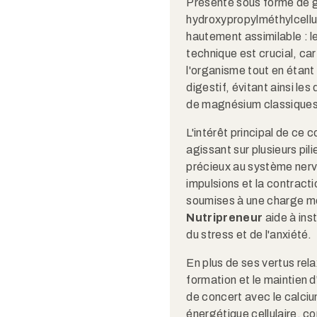
Présenté sous forme de g
hydroxypropylméthylcellul
hautement assimilable : 
technique est crucial, ca
l'organisme tout en étant
digestif, évitant ainsi l
de magnésium classiques
L'intérêt principal de ce
agissant sur plusieurs pili
précieux au système nerv
impulsions et la contract
soumises à une charge me
Nutripreneur
aide à ins
du stress et de l'anxiété.
En plus de ses vertus rela
formation et le maintien d
de concert avec le calciu
énergétique cellulaire, co