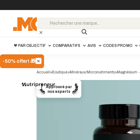
🧡 PAR OBJECTIF
COMPARATIFS
AVIS
CODES PROMO
-50% offert 🎁
Accueil
>
Boutique
>
Minéraux/Micronutriments
>
Magnésium - 
Nutripreneur
Approuvé par
LMC15
-10%
Code promo
nos experts
22.50
€
25.00€