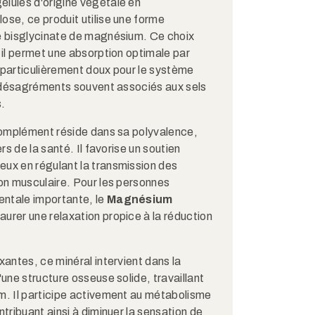
élules d'origine végétale en
ose, ce produit utilise une forme
le bisglycinate de magnésium. Ce choix
r il permet une absorption optimale par
 particulièrement doux pour le système
es désagréments souvent associés aux sels
.
 complément réside dans sa polyvalence,
ers de la santé. Il favorise un soutien
eux en régulant la transmission des
ion musculaire. Pour les personnes
ntale importante, le
Magnésium
taurer une relaxation propice à la réduction
xantes, ce minéral intervient dans la
'une structure osseuse solide, travaillant
m. Il participe activement au métabolisme
ntribuant ainsi à diminuer la sensation de