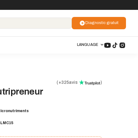
Diagnostic gratuit
LANGUAGE
(
+325
avis
)
tripreneur
icronutriments
e
LMC15