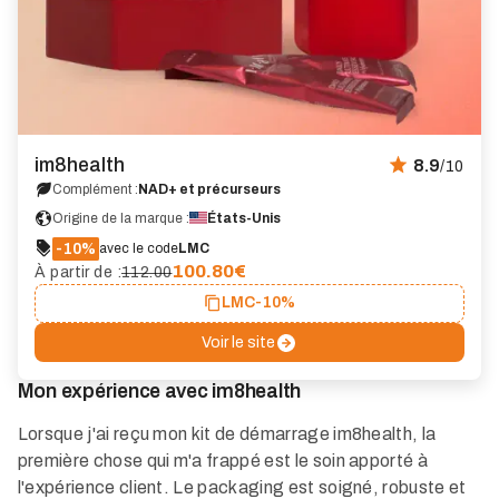
im8health
8.9
/10
Complément :
NAD+ et précurseurs
Origine de la marque :
États-Unis
-10%
avec le code
LMC
100.80
€
À partir de :
112.00
LMC
-10%
Voir le site
Mon expérience avec im8health
Lorsque j'ai reçu mon kit de démarrage im8health, la
première chose qui m'a frappé est le soin apporté à
l'expérience client. Le packaging est soigné, robuste et