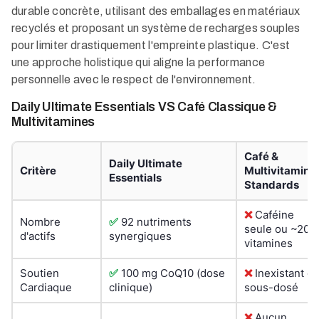
durable concrète, utilisant des emballages en matériaux
recyclés et proposant un système de recharges souples
pour limiter drastiquement l'empreinte plastique. C'est
une approche holistique qui aligne la performance
personnelle avec le respect de l'environnement.
Daily Ultimate Essentials VS Café Classique &
Multivitamines
Café &
Daily Ultimate
Critère
Multivitamine
Essentials
Standards
❌
Caféine
Nombre
✅
92 nutriments
seule ou ~20
d'actifs
synergiques
vitamines
Soutien
✅
100 mg CoQ10 (dose
❌
Inexistant o
Cardiaque
clinique)
sous-dosé
❌
Aucun