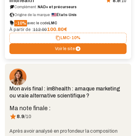
im8health
8.9
/10
Complément :
NAD+ et précurseurs
Origine de la marque :
États-Unis
-10%
avec le code
LMC
100.80
€
À partir de :
112.00
LMC
-10%
Voir le site
Mon avis final : im8health : arnaque marketing
ou vraie alternative scientifique ?
Ma note finale :
8.9
/10
Après avoir analysé en profondeur la composition