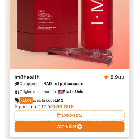
im8health
8.9
/10
Complément :
NAD+ et précurseurs
Origine de la marque :
États-Unis
-10%
avec le code
LMC
100.80
€
À partir de :
112.00
LMC
-10%
Voir le site