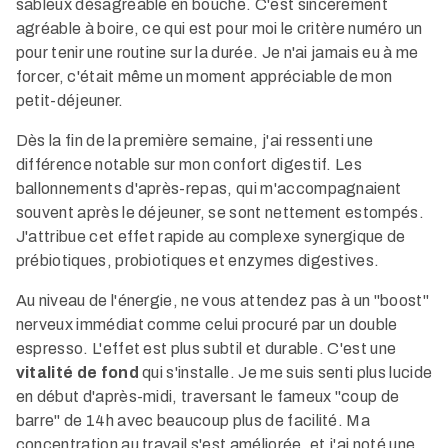
sableux désagréable en bouche. C'est sincèrement
agréable à boire, ce qui est pour moi le critère numéro un
pour tenir une routine sur la durée. Je n'ai jamais eu à me
forcer, c'était même un moment appréciable de mon
petit-déjeuner.
Dès la fin de la première semaine, j'ai ressenti une
différence notable sur mon confort digestif. Les
ballonnements d'après-repas, qui m'accompagnaient
souvent après le déjeuner, se sont nettement estompés.
J'attribue cet effet rapide au complexe synergique de
prébiotiques, probiotiques et enzymes digestives.
Au niveau de l'énergie, ne vous attendez pas à un "boost"
nerveux immédiat comme celui procuré par un double
espresso. L'effet est plus subtil et durable. C'est une
vitalité de fond
qui s'installe. Je me suis senti plus lucide
en début d'après-midi, traversant le fameux "coup de
barre" de 14h avec beaucoup plus de facilité. Ma
concentration au travail s'est améliorée, et j'ai noté une