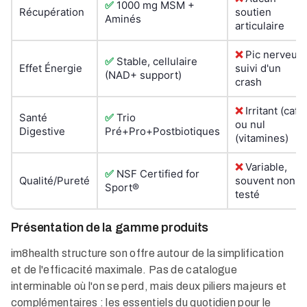
✅
1000 mg MSM +
Récupération
soutien
Aminés
articulaire
❌
Pic nerveux
✅
Stable, cellulaire
Effet Énergie
suivi d'un
(NAD+ support)
crash
❌
Irritant (café
Santé
✅
Trio
ou nul
Digestive
Pré+Pro+Postbiotiques
(vitamines)
❌
Variable,
✅
NSF Certified for
Qualité/Pureté
souvent non
Sport®
testé
Présentation de la gamme produits
im8health structure son offre autour de la simplification
et de l'efficacité maximale. Pas de catalogue
interminable où l'on se perd, mais deux piliers majeurs et
complémentaires : les essentiels du quotidien pour le