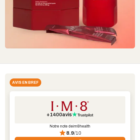
AVIS EN BREF
+1400
avis
Notre note de
im8health
8.9
/10