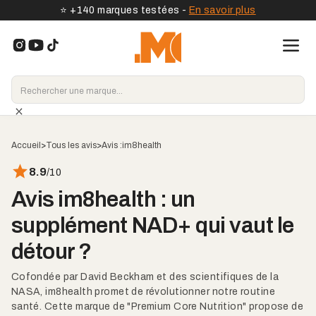
⭐️ +140 marques testées -
En savoir plus
Accueil
>
Tous les avis
>
Avis :
im8health
8.9
/10
Avis im8health : un
supplément NAD+ qui vaut le
détour ?
Cofondée par David Beckham et des scientifiques de la
NASA, im8health promet de révolutionner notre routine
santé. Cette marque de "Premium Core Nutrition" propose de