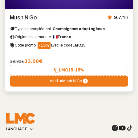
Marque
coup
Mush N Go
9.7
/10
de
cœur
Type de complément :
Champignons adaptogènes
Origine de la marque :
France
-15%
Code promo :
avec le code
LMC15
33.90
€
39.90€
LMC15
-15%
Visiter
Mush N Go
LANGUAGE