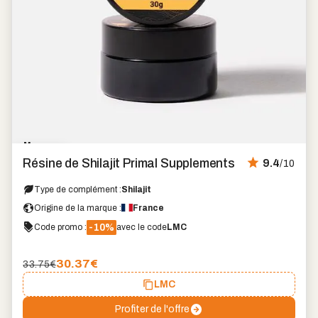
Marque
coup
Résine de Shilajit Primal Supplements
9.4
/10
de
cœur
Type de complément :
Shilajit
Origine de la marque :
France
-10%
Code promo :
avec le code
LMC
30.37
€
33.75€
LMC
Profiter de l'offre