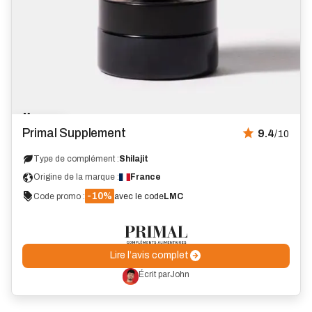
Marque
Avis
coup
Primal Supplement
9.4
/10
de
cœur
Type de complément :
Shilajit
Origine de la marque :
France
-10%
Code promo :
avec le code
LMC
Lire l’avis complet
Écrit par
John