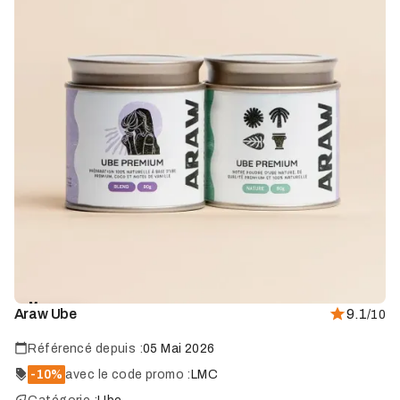
Marque
Araw Ube
9.1
/10
coup
de
cœur
Référencé depuis :
05 Mai 2026
-10%
avec le code promo :
LMC