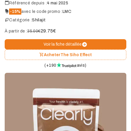
Référencé depuis :
4 mai 2025
-15%
avec le code promo :
LMC
Catégorie :
Shilajit
29.75
€
À partir de :
35.00€
Voir la fiche détaillée
Acheter
The Siho Effect
(
+190
avis
)