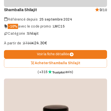
Shamballa Shilajit
9
/10
Référencé depuis :
25 septembre 2024
-10%
avec le code promo :
LMC15
Catégorie :
Shilajit
24.30
€
À partir de :
27.00€
Voir la fiche détaillée
Acheter
Shamballa Shilajit
(
+315
avis
)