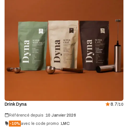
Marque
Drink Dyna
8.7
/10
coup
de
cœur
Référencé depuis :
10 Janvier 2026
-10%
avec le code promo :
LMC