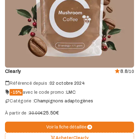
Clearly
8.8
/10
Référencé depuis :
02 octobre 2024
-15%
avec le code promo :
LMC
Catégorie :
Champignons adaptogènes
25.50
€
À partir de :
30.00€
Voir la fiche détaillée
Acheter
Clearly