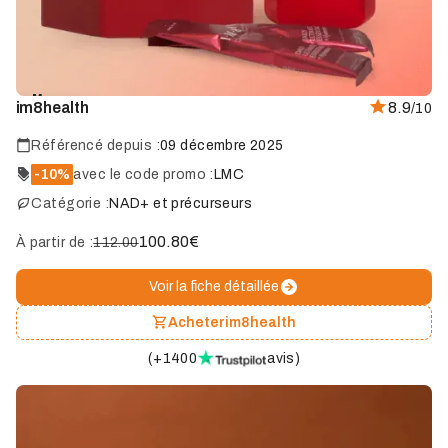
Marque
im8health
8.9
/10
coup
de
cœur
Référencé depuis :
09 décembre 2025
-10%
avec le code promo :
LMC
Catégorie :
NAD+ et précurseurs
100.80
€
À partir de :
112.00
Voir la fiche détaillée
Acheter
im8health
(
+1400
avis
)