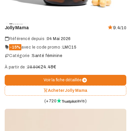
Marque
Jolly Mama
9.4
/10
coup
de
cœur
Référencé depuis :
04 Mai 2026
-15%
avec le code promo :
LMC15
Catégorie :
Santé féminine
24.48
€
À partir de :
28.80€
Voir la fiche détaillée
Acheter
Jolly Mama
(
+720
avis
)