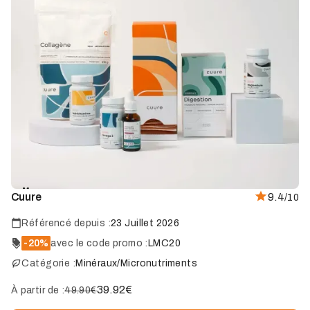
Marque
Cuure
9.4
/10
coup
de
cœur
Référencé depuis :
23 Juillet 2026
-20%
avec le code promo :
LMC20
Catégorie :
Minéraux/Micronutriments
39.92
€
À partir de :
49.90€