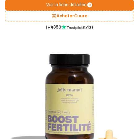
Voir la fiche détaillée
Acheter
Cuure
(
+4350
avis
)