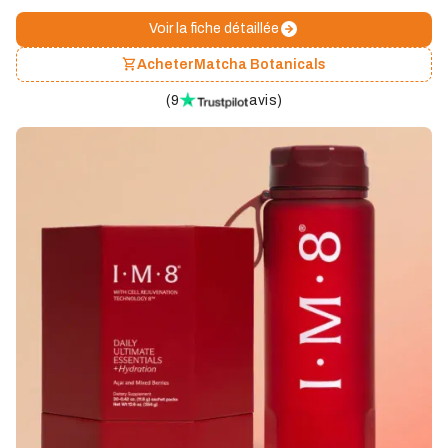
Voir la fiche détaillée
Acheter
Matcha Botanicals
(
9
avis
)