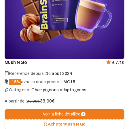
Marque
Mush N Go
9.7
/10
coup
de
cœur
Référencé depuis :
10 août 2024
-15%
avec le code promo :
LMC15
Catégorie :
Champignons adaptogènes
33.90
€
À partir de :
39.90€
Voir la fiche détaillée
Acheter
Mush N Go