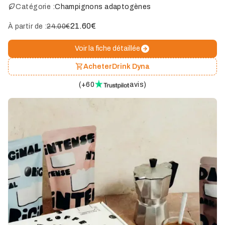
Catégorie :
Champignons adaptogènes
21.60
€
À partir de :
24.00€
Voir la fiche détaillée
Acheter
Drink Dyna
(
+60
avis
)