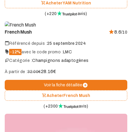
Acheter
YAM Nutrition
(
+220
avis
)
French Mush
8.6
/10
Référencé depuis :
25 septembre 2024
-12%
avec le code promo :
LMC
Catégorie :
Champignons adaptogènes
28.16
€
À partir de :
32.00€
Voir la fiche détaillée
Acheter
French Mush
(
+2300
avis
)