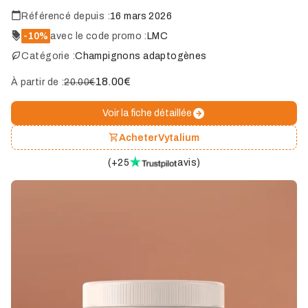
Référencé depuis :
16 mars 2026
-10%
avec le code promo :
LMC
Catégorie :
Champignons adaptogènes
18.00
€
À partir de :
20.00€
Voir la fiche détaillée
Acheter
Vytalium
(
+25
avis
)