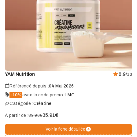
YAM Nutrition
8.9
/10
Référencé depuis :
04 Mai 2026
-10%
avec le code promo :
LMC
Catégorie :
Créatine
35.91
€
À partir de :
39.90€
Voir la fiche détaillée