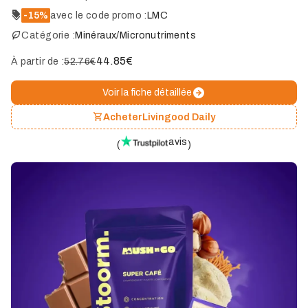
-15%
avec le code promo :
LMC
Catégorie :
Minéraux/Micronutriments
44.85
€
À partir de :
52.76€
Voir la fiche détaillée
Acheter
Livingood Daily
avis
(
)