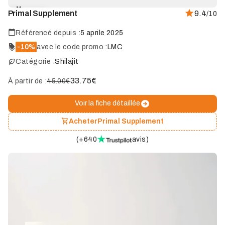
Marque
Primal Supplement
9.4
/10
coup
de
cœur
Référencé depuis :
5 aprile 2025
-10%
avec le code promo :
LMC
Catégorie :
Shilajit
33.75
€
À partir de :
45.00€
Voir la fiche détaillée
Acheter
Primal Supplement
(
+640
avis
)