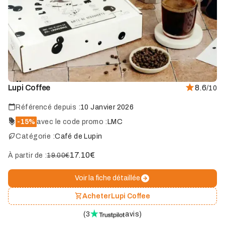
Marque
Lupi Coffee
8.6
/10
coup
de
cœur
Référencé depuis :
10 Janvier 2026
-15%
avec le code promo :
LMC
Catégorie :
Café de Lupin
17.10
€
À partir de :
19.00€
Voir la fiche détaillée
Acheter
Lupi Coffee
(
3
avis
)