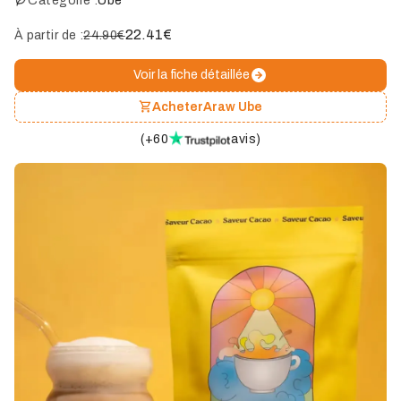
Catégorie :
Ube
22.41
€
À partir de :
24.90€
Voir la fiche détaillée
Acheter
Araw Ube
(
+60
avis
)