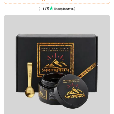
(
+970
avis
)