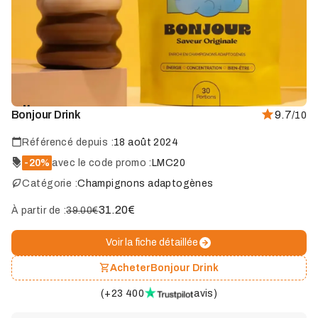
Marque
Bonjour Drink
9.7
/10
coup
de
cœur
Référencé depuis :
18 août 2024
-20%
avec le code promo :
LMC20
Catégorie :
Champignons adaptogènes
31.20
€
À partir de :
39.00€
Voir la fiche détaillée
Acheter
Bonjour Drink
(
+23 400
avis
)