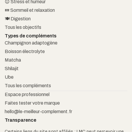
😌 Stress et humeur
💤 Sommeil et relaxation
🍽️ Digestion
Tous les objectifs
Types de compléments
Champignon adaptogène
Boisson électrolyte
Matcha
Shilajit
Ube
Tous les compléments
Espace professionnel
Faites tester votre marque
hello@le-meilleur-complement.fr
Transparence
Certains liens du site sont affiliés : LMC peut percevoir une