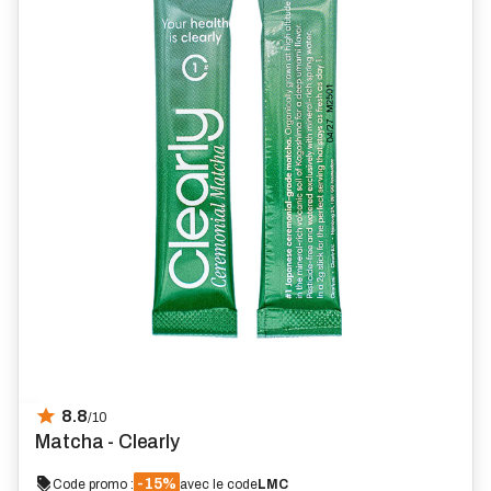
8.8
/10
Matcha - Clearly
-15%
Code promo :
avec le code
LMC