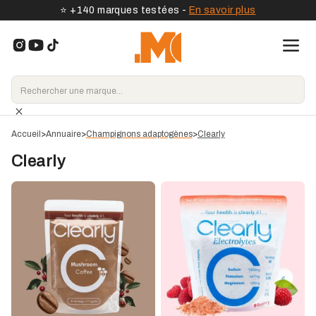
⭐️ +140 marques testées -
En savoir plus
Accueil
>
Annuaire
>
Champignons adaptogènes
>
Clearly
Clearly