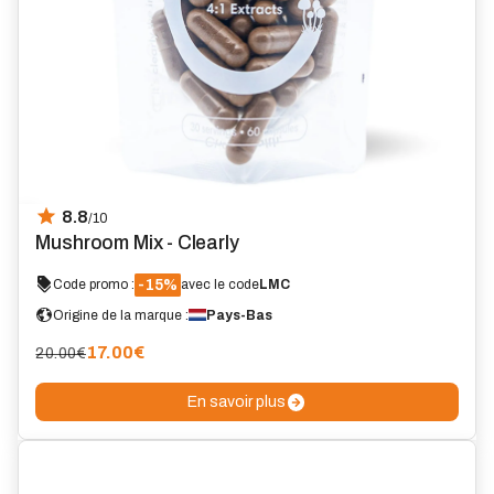
8.8
/10
Mushroom Mix - Clearly
-15%
Code promo :
avec le code
LMC
Origine de la marque :
Pays-Bas
17.00
€
20.00€
En savoir plus