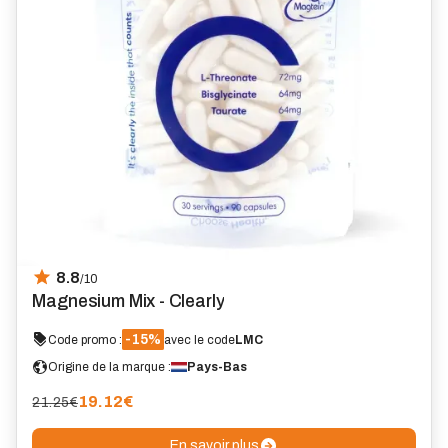
8.8
/10
Magnesium Mix - Clearly
-15%
Code promo :
avec le code
LMC
Origine de la marque :
Pays-Bas
19.12
€
21.25€
En savoir plus