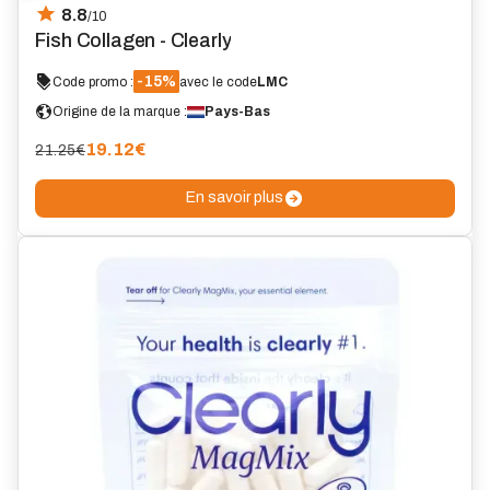
8.8
/10
Fish Collagen - Clearly
-15%
Code promo :
avec le code
LMC
Origine de la marque :
Pays-Bas
19.12
€
21.25€
En savoir plus