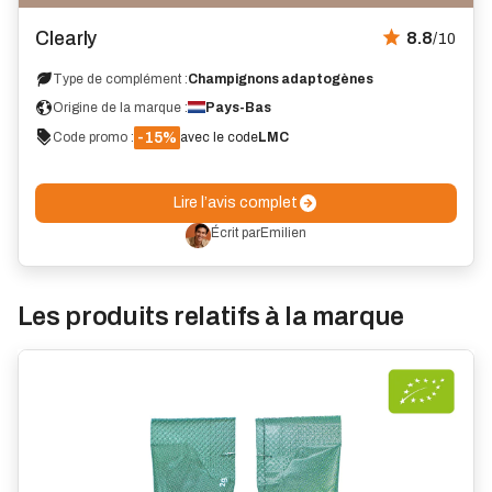
Avis
Clearly
8.8
/10
Type de complément :
Champignons adaptogènes
Origine de la marque :
Pays-Bas
-15%
Code promo :
avec le code
LMC
Lire l’avis complet
Écrit par
Emilien
Les produits relatifs à la marque