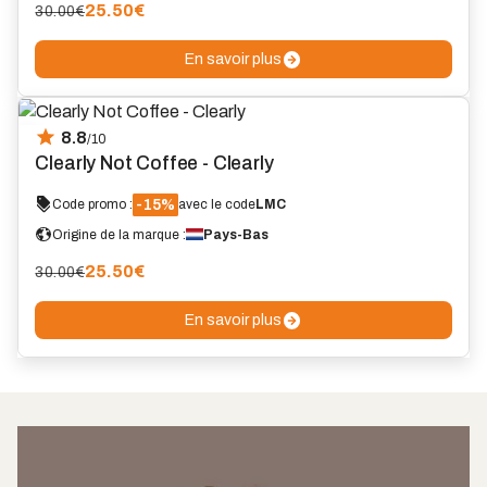
25.50
€
30.00€
En savoir plus
8.8
/10
Clearly Not Coffee - Clearly
-15%
Code promo :
avec le code
LMC
Origine de la marque :
Pays-Bas
25.50
€
30.00€
En savoir plus