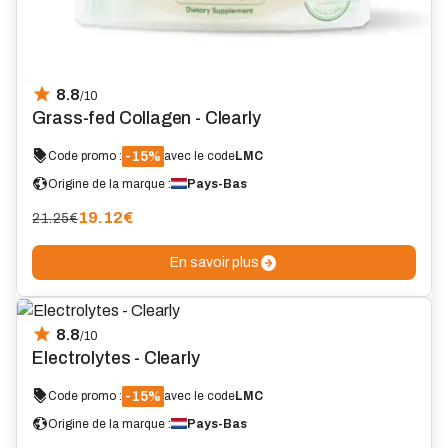
8.8
/10
Grass-fed Collagen - Clearly
-15%
Code promo :
avec le code
LMC
Origine de la marque :
Pays-Bas
19.12
€
21.25€
En savoir plus
8.8
/10
Electrolytes - Clearly
-15%
Code promo :
avec le code
LMC
Origine de la marque :
Pays-Bas