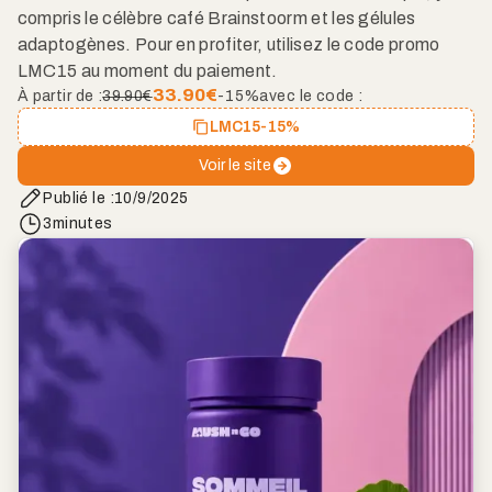
compris le célèbre café Brainstoorm et les gélules
adaptogènes. Pour en profiter, utilisez le code promo
LMC15 au moment du paiement.
33.90
€
À partir de :
39.90€
-15%
avec le code :
LMC15
-15%
Voir le site
Publié le :
10/9/2025
3
minutes