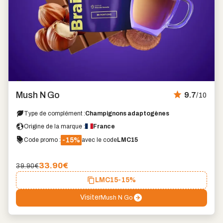
Marque
coup
Mush N Go
9.7
/10
de
cœur
Type de complément :
Champignons adaptogènes
Origine de la marque :
France
-15%
Code promo :
avec le code
LMC15
33.90
€
39.90€
LMC15
-15%
Visiter
Mush N Go