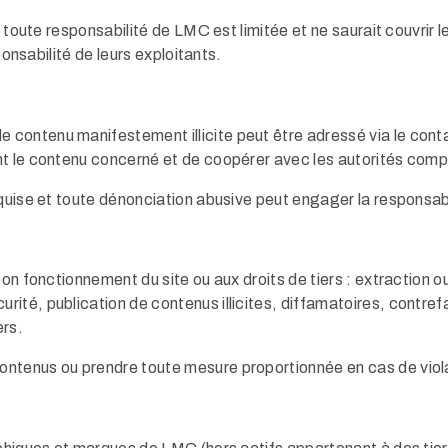
s, toute responsabilité de LMC est limitée et ne saurait couvri
ponsabilité de leurs exploitants.
contenu manifestement illicite peut être adressé via le cont
nt le contenu concerné et de coopérer avec les autorités comp
quise et toute dénonciation abusive peut engager la responsabi
bon fonctionnement du site ou aux droits de tiers : extraction 
té, publication de contenus illicites, diffamatoires, contrefa
ers.
ntenus ou prendre toute mesure proportionnée en cas de viola