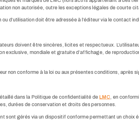
phiques et marques de LMC (hors actifs appartenant à des tiers)
sation non autorisée, outre les exceptions légales de courte cit
u d’utilisation doit être adressée à l’éditeur via le contact in
teurs doivent être sincères, licites et respectueux. L’utilisateu
on exclusive, mondiale et gratuite d’affichage, de reproduction
teur non conforme à la loi ou aux présentes conditions, après si
aillé dans la Politique de confidentialité de
LMC
, en conform
gales, durées de conservation et droits des personnes.
t sont gérés via un dispositif conforme permettant un choix é