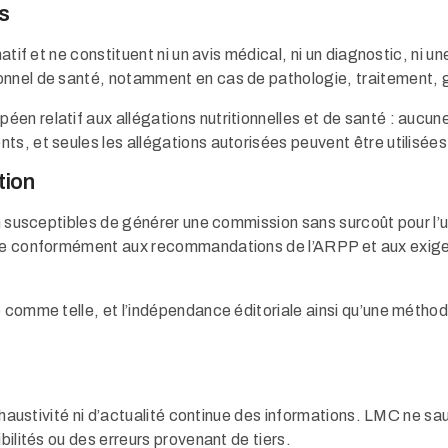
s
atif et ne constituent ni un avis médical, ni un diagnostic, ni u
onnel de santé, notamment en cas de pathologie, traitement, 
en relatif aux allégations nutritionnelles et de santé : aucun
ts, et seules les allégations autorisées peuvent être utilisée
tion
on susceptibles de générer une commission sans surcoût pour l’
iate conformément aux recommandations de l’ARPP et aux exige
e comme telle, et l’indépendance éditoriale ainsi qu’une métho
exhaustivité ni d’actualité continue des informations. LMC ne s
bilités ou des erreurs provenant de tiers.