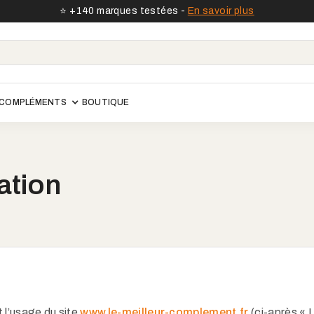
⭐️ +140 marques testées -
En savoir plus
COMPLÉMENTS
BOUTIQUE
ation
 l’usage du site
www.le-meilleur-complement.fr
(ci-après « L