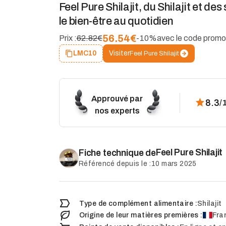
Feel Pure Shilajit, du Shilajit et des
le bien-être au quotidien
56.54
€
Prix :
62.82€
-10%
avec le code promo
Visiter
LMC10
Feel Pure Shilajit
Approuvé par
8.3
/
nos experts
Feel Pure Shilajit
Fiche technique de
Référencé depuis le :
10 mars 2025
Type de complément alimentaire :
Shilajit
Origine de leur matières premières :
Fra