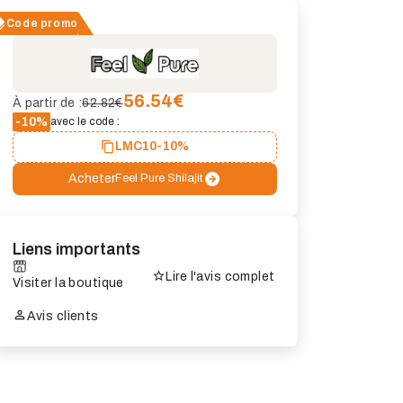
Code promo
56.54
€
À partir de :
62.82€
-10%
avec le code :
LMC10
-10%
Acheter
Feel Pure Shilajit
Liens importants
Lire l'avis complet
Visiter la boutique
Avis clients