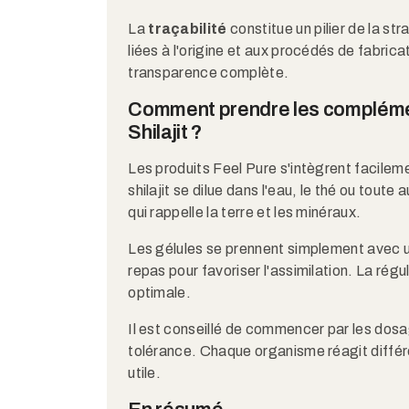
La
traçabilité
constitue un pilier de la st
liées à l'origine et aux procédés de fabri
transparence complète.
Comment prendre les complémen
Shilajit ?
Les produits Feel Pure s'intègrent facileme
shilajit se dilue dans l'eau, le thé ou tout
qui rappelle la terre et les minéraux.
Les gélules se prennent simplement avec u
repas pour favoriser l'assimilation. La rég
optimale.
Il est conseillé de commencer par les dos
tolérance. Chaque organisme réagit diffé
utile.