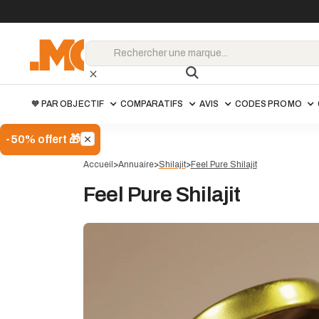
🧡 PAR OBJECTIF
COMPARATIFS
AVIS
CODES PROMO
-50% offert 🎁
Accueil
>
Annuaire
>
Shilajit
>
Feel Pure Shilajit
Feel Pure Shilajit