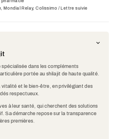
n pharmacie
, Mondial Relay, Colissimo / Lettre suivie
it
se spécialisée dans les compléments
rticulière portée au shilajit de haute qualité.
alité et le bien-être, en privilégiant des
cédés respectueux.
es à leur santé, qui cherchent des solutions
tif. Sa démarche repose sur la transparence
ières premières.