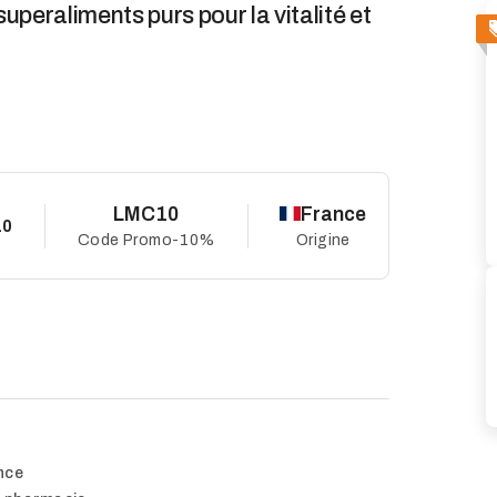
 superaliments purs pour la vitalité et
LMC10
France
10
Code Promo
-10%
Origine
nce