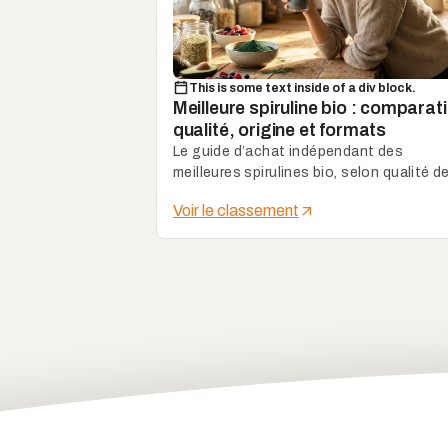
This is some text inside of a div block.
Meilleure spiruline bio : comparati
qualité, origine et formats
Le guide d’achat indépendant des
meilleures spirulines bio, selon qualité d
culture, origine, contrôles, format et
Voir le classement
rapport qualité-prix.