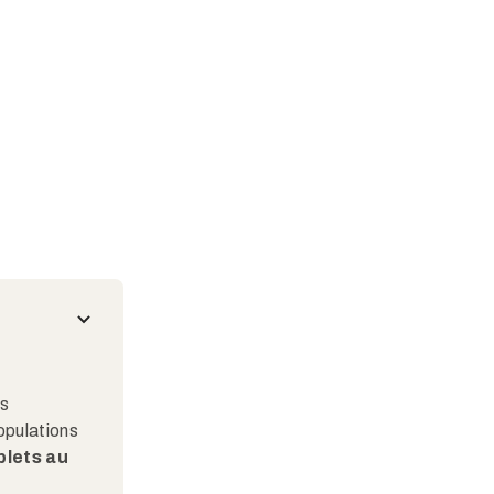
es
opulations
plets au