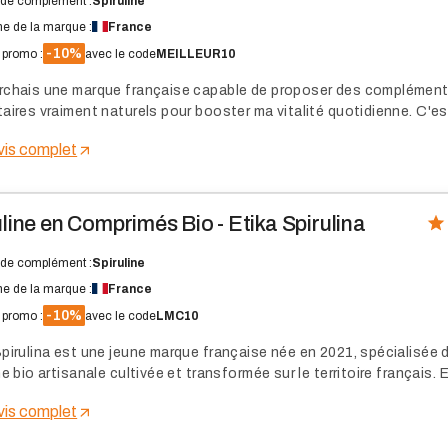
de complément :
Spiruline
ne de la marque :
France
-10%
promo :
avec le code
MEILLEUR10
rchais une marque française capable de proposer des complémen
taires vraiment naturels pour booster ma vitalité quotidienne. C'es
ai découvert cette enseigne basée à Toulon qui mise sur la pureté 
avis complet
et la transparence totale.
uline en Comprimés Bio - Etika Spirulina
de complément :
Spiruline
ne de la marque :
France
-10%
promo :
avec le code
LMC10
Spirulina est une jeune marque française née en 2021, spécialisée 
ne bio artisanale cultivée et transformée sur le territoire français. E
e 9 formes de spiruline pensées pour s'adapter à chaque mode de 
avis complet
mprimés nomades à la spiruline fraîche surgelée.