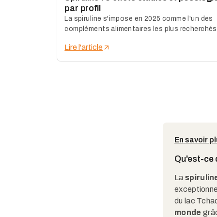
par profil
La spiruline s'impose en 2025 comme l'un des
compléments alimentaires les plus recherchés
en France : une micro-algue aux valeurs
Lire l'article
nutritionnelles hors du commun, validées par
des dizaines d'études cliniques.
En savoir p
Qu'est-ce q
La
spirulin
exceptionne
du lac Tcha
monde
grâc