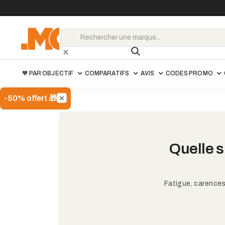
🧡 PAR OBJECTIF
COMPARATIFS
AVIS
CODES PROMO
-50% offert 🎁
Quelle s
Fatigue, carences