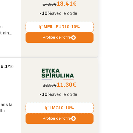
13.41
€
14.90€
-10%
avec le code :
MEILLEUR10
-10%
ts
t ainsi
Profiter de l'offre
des
9.1
/10
11.30
€
12.50€
-10%
avec le code :
dans la
LMC10
-10%
lle
vie,
Profiter de l'offre