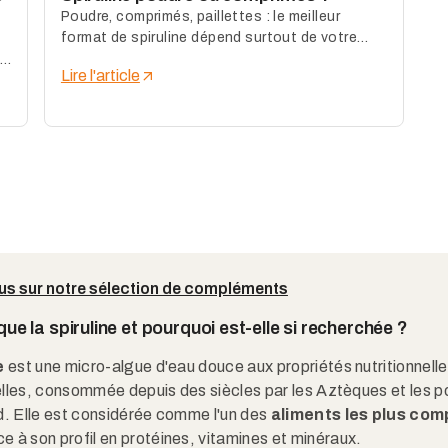
Poudre, comprimés, paillettes : le meilleur
format de spiruline dépend surtout de votre
tolérance au goût et de votre usage quotidien.
Lire l'article
lus sur notre sélection de compléments
ue la spiruline et pourquoi est-elle si recherchée ?
e
est une micro-algue d'eau douce aux propriétés nutritionnell
lles, consommée depuis des siècles par les Aztèques et les p
d. Elle est considérée comme l'un des
aliments les plus com
e à son profil en protéines, vitamines et minéraux.