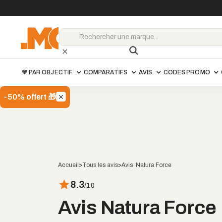
🧡 PAR OBJECTIF
COMPARATIFS
AVIS
CODES PROMO
-50% offert 🎁
Accueil
>
Tous les avis
>
Avis :
Natura Force
8.3
/10
Avis Natura Force 