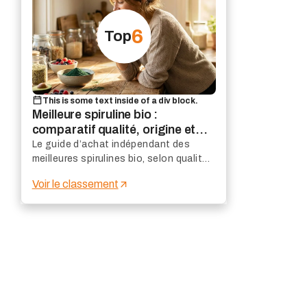
6
Top
This is some text inside of a div block.
Meilleure spiruline bio :
comparatif qualité, origine et
formats
Le guide d’achat indépendant des
meilleures spirulines bio, selon qualité
de culture, origine, contrôles, format et
Voir le classement
rapport qualité-prix.