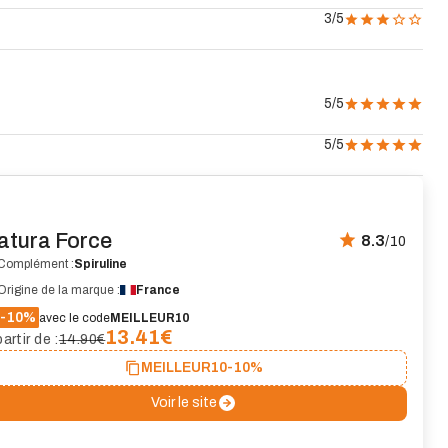
3
/5
5
/5
5
/5
atura Force
8.3
/10
Complément :
Spiruline
Origine de la marque :
France
-10%
avec le code
MEILLEUR10
13.41
€
artir de :
14.90€
MEILLEUR10
-10%
Voir le site