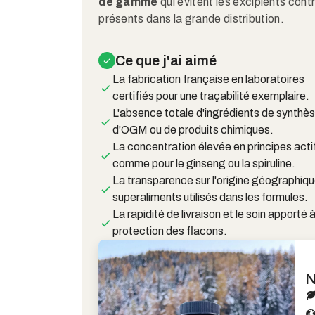
de gamme
qui évitent les excipients con
présents dans la grande distribution.
Ce que j'ai aimé
La fabrication française en laboratoires
certifiés pour une traçabilité exemplaire.
L'absence totale d'ingrédients de synthès
d'OGM ou de produits chimiques.
La concentration élevée en principes acti
comme pour le ginseng ou la spiruline.
La transparence sur l'origine géographiq
superaliments utilisés dans les formules.
La rapidité de livraison et le soin apporté à
protection des flacons.
N