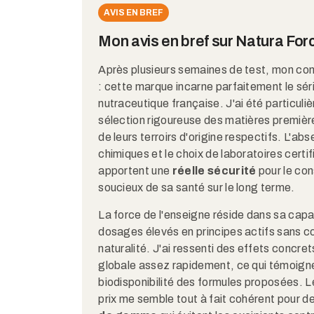
AVIS EN BREF
Mon avis en bref sur Natura For
Après plusieurs semaines de test, mon con
: cette marque incarne parfaitement le sér
nutraceutique française. J'ai été particuli
sélection rigoureuse des matières premièr
de leurs terroirs d'origine respectifs. L'abs
chimiques et le choix de laboratoires cert
apportent une
réelle sécurité
pour le co
soucieux de sa santé sur le long terme.
La force de l'enseigne réside dans sa cap
dosages élevés en principes actifs sans c
naturalité. J'ai ressenti des effets concre
globale assez rapidement, ce qui témoigne
biodisponibilité des formules proposées. Le
prix me semble tout à fait cohérent pour d