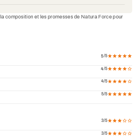
 la composition et les promesses de Natura Force pour
/5
5
/5
4
4
/5
5
/5
3
/5
3
/5