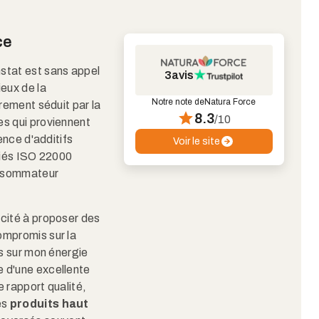
ce
stat est sans appel
3
avis
ieux de la
Notre note de
Natura Force
èrement séduit par la
8.3
/10
es qui proviennent
ence d'additifs
Voir le site
ifiés ISO 22000
nsommateur
acité à proposer des
ompromis sur la
ts sur mon énergie
 d'une excellente
 rapport qualité,
es
produits haut