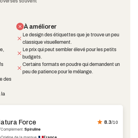
troversés souvent
À améliorer
Le design des étiquettes que je trouve un peu
classique visuellement.
e,
Le prix qui peut sembler élevé pour les petits
budgets.
fs
Certains formats en poudre qui demandent un
peu de patience pour le mélange.
ue des
 la
atura Force
8.3
/10
Complément :
Spiruline
Origine de la marque :
France