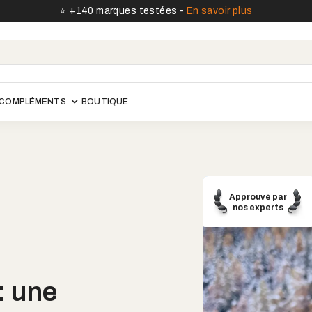
⭐️ +140 marques testées -
En savoir plus
COMPLÉMENTS
BOUTIQUE
Approuvé par
nos experts
: une