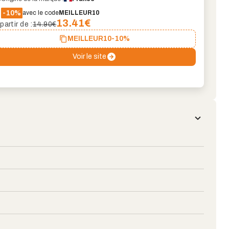
-10%
avec le code
MEILLEUR10
13.41
€
partir de :
14.90€
MEILLEUR10
-10%
Voir le site