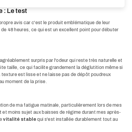
 : Le test
ropre avis car c'est le produit emblématique de leur
 de 48 heures, ce qui est un excellent point pour débuter
agréablement surpris par l'odeur qui reste très naturelle et
 taille, ce qui facilite grandement la déglutition même si
texture est lisse et ne laisse pas de dépôt poudreux
au moment de la prise.
nution de ma fatigue matinale, particulièrement lors de mes
t et moins sujet aux baisses de régime durant mes après-
de
vitalité stable
qui s'est installée durablement tout au