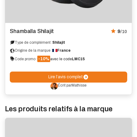
Avis
Shamballa Shilajit
9
/10
Type de complément :
Shilajit
Origine de la marque :
France
-10%
Code promo :
avec le code
LMC15
Lire l’avis complet
Écrit par
Mathisse
Les produits relatifs à la marque