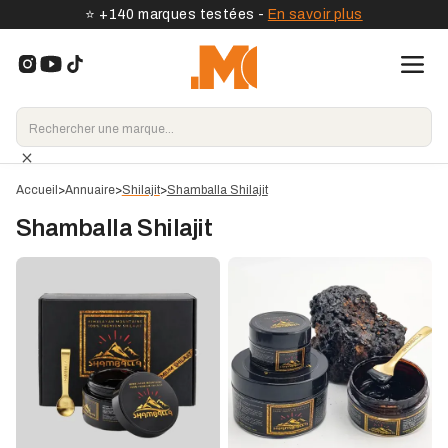
⭐️ +140 marques testées -
En savoir plus
Accueil
>
Annuaire
>
Shilajit
>
Shamballa Shilajit
Shamballa Shilajit