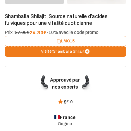
Shamballa Shilajit, Source naturelle d’acides
fulviques pour une vitalité quotidienne
24.30
€
Prix :
27.00€
-10%
avec le code promo
LMC15
Visiter
Shamballa Shilajit
Approuvé par
nos experts
9
/10
France
Origine