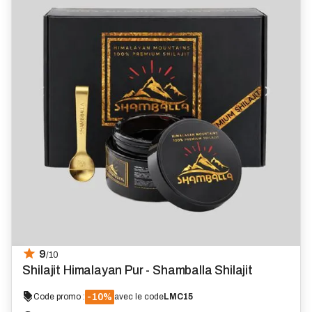
9
/10
Shilajit Himalayan Pur - Shamballa Shilajit
-10%
Code promo :
avec le code
LMC15