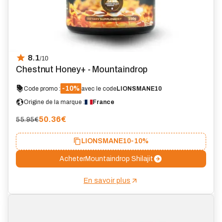
8.1
/10
Chestnut Honey+ - Mountaindrop
-10%
Code promo :
avec le code
LIONSMANE10
Origine de la marque :
France
50.36
€
55.95€
LIONSMANE10
-10%
Acheter
Mountaindrop Shilajit
En savoir plus