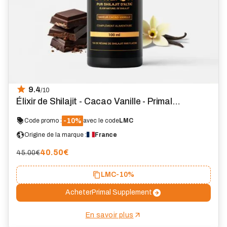
9.4
/10
Élixir de Shilajit - Cacao Vanille - Primal
Supplements
-10%
Code promo :
avec le code
LMC
Origine de la marque :
France
40.50
€
45.00€
LMC
-10%
Acheter
Primal Supplement
En savoir plus