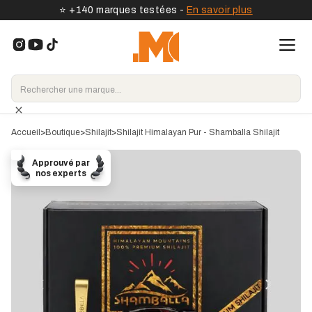
⭐️ +140 marques testées -
En savoir plus
Accueil
>
Boutique
>
Shilajit
>
Shilajit Himalayan Pur - Shamballa Shilajit
Approuvé par
nos experts