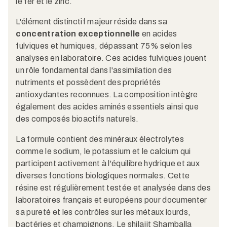
le fer et le zinc.​
L'élément distinctif majeur réside dans sa
concentration exceptionnelle
en acides
fulviques et humiques, dépassant 75% selon les
analyses en laboratoire. Ces acides fulviques jouent
un rôle fondamental dans l'assimilation des
nutriments et possèdent des propriétés
antioxydantes reconnues. La composition intègre
également des acides aminés essentiels ainsi que
des composés bioactifs naturels.​
La formule contient des minéraux électrolytes
comme le sodium, le potassium et le calcium qui
participent activement à l'équilibre hydrique et aux
diverses fonctions biologiques normales. Cette
résine est régulièrement testée et analysée dans des
laboratoires français et européens pour documenter
sa pureté et les contrôles sur les métaux lourds,
bactéries et champignons. Le shilajit Shamballa