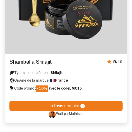
Avis
Shamballa Shilajit
9
/10
Type de complément :
Shilajit
Origine de la marque :
France
-10%
Code promo :
avec le code
LMC15
Lire l’avis complet
Écrit par
Mathisse