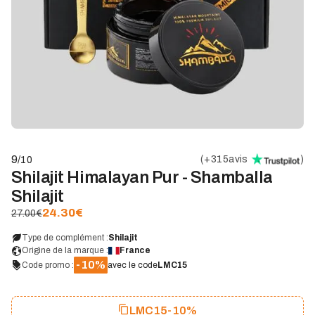
9
(
+315
avis
)
/10
Shilajit Himalayan Pur - Shamballa
Shilajit
24.30
€
27.00€
Type de complément :
Shilajit
Origine de la marque :
France
-10%
Code promo :
avec le code
LMC15
LMC15
-10%