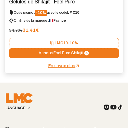
Gélules de Shilajit - Feel Pure
-10%
Code promo :
avec le code
LMC10
Origine de la marque :
France
31.41
€
34.90€
LMC10
-10%
Acheter
Feel Pure Shilajit
En savoir plus
LANGUAGE