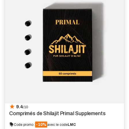
9.4
/10
Comprimés de Shilajit Primal Supplements
-10%
Code promo :
avec le code
LMC