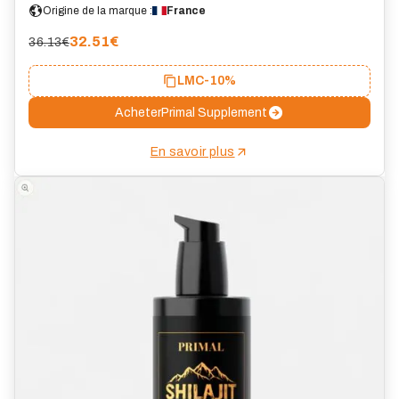
Origine de la marque :
France
32.51
€
36.13€
LMC
-10%
Acheter
Primal Supplement
En savoir plus