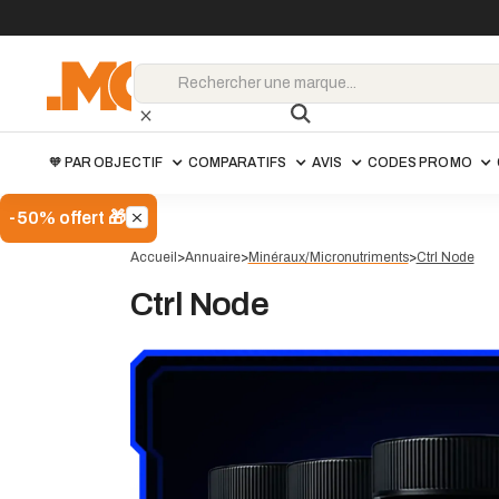
🧡 PAR OBJECTIF
COMPARATIFS
AVIS
CODES PROMO
-50% offert 🎁
Accueil
>
Annuaire
>
Minéraux/Micronutriments
>
Ctrl Node
Ctrl Node