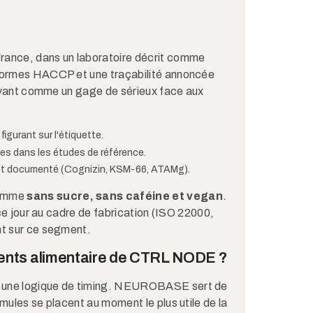
rance, dans un laboratoire décrit comme
 normes HACCP et une traçabilité annoncée
n avant comme un gage de sérieux face aux
gurant sur l'étiquette.
es dans les études de référence.
 est documenté (Cognizin, KSM-66, ATAMg).
comme
sans sucre, sans caféine et vegan
.
 ce jour au cadre de fabrication (ISO 22000,
nt sur ce segment.
nts alimentaire de CTRL NODE ?
n une logique de timing. NEUROBASE sert de
mules se placent au moment le plus utile de la