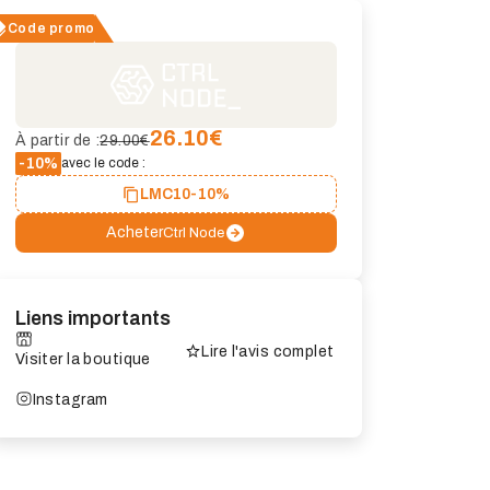
Code promo
26.10
€
À partir de :
29.00€
-10%
avec le code :
LMC10
-10%
Acheter
Ctrl Node
Liens importants
Lire l'avis complet
Visiter la boutique
Instagram