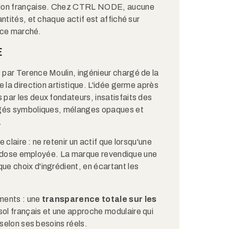
ation française. Chez CTRL NODE, aucune
ntités, et chaque actif est affiché sur
r ce marché.
E
par Terence Moulin, ingénieur chargé de la
 la direction artistique. L'idée germe après
par les deux fondateurs, insatisfaits des
ugés symboliques, mélanges opaques et
.
e claire : ne retenir un actif que lorsqu'une
 la dose employée. La marque revendique une
e choix d'ingrédient, en écartant les
ements : une
transparence totale sur les
e sol français et une approche modulaire qui
 selon ses besoins réels.