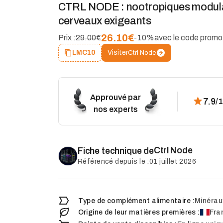
CTRL NODE : nootropiques modulai
cerveaux exigeants
26.10
€
Prix :
29.00€
-10%
avec le code promo
Visiter
LMC10
Ctrl Node
Approuvé par
7.9
/
nos experts
Ctrl Node
Fiche technique de
Référencé depuis le :
01 juillet 2026
Type de complément alimentaire :
Minérau
Origine de leur matières premières :
Fra