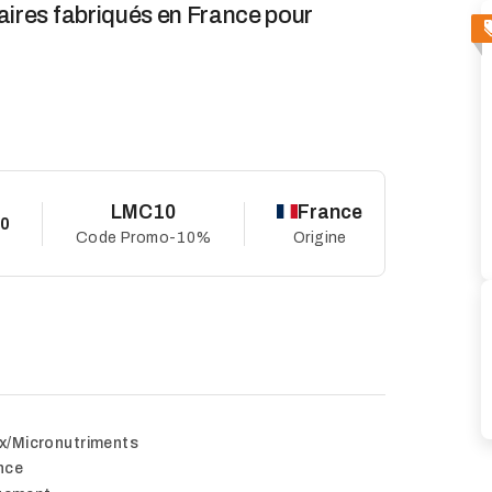
res fabriqués en France pour
LMC10
France
10
Code Promo
-10%
Origine
x/Micronutriments
nce