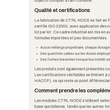
objectif complet à tarif combiné.
Qualité et certifications
La fabrication de CTRL NODE se fait en F
certifié ISO 22000, avec application des
lot par lot. Ce cadre industriel est mis e
formules importées et peu documentées.
Aucun mélange propriétaire, chaque dosage fi
Des quantités calées sur les doses employé
Des formes brevetées lorsque leur intérêt
Les produits sont également présentés 
Les certifications vérifiables se limitent à
HACCP), ce qui reste un point différencia
Comment prendre les compléme
Les modules CTRL NODE s'utilisent selo
base quotidienne, tandis que les autres for