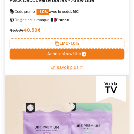
Pack Découverte boites - Araw Ube
-10%
Code promo :
avec le code
LMC
Origine de la marque :
France
40.50
€
45.00€
LMC
-10%
Acheter
Araw Ube
En savoir plus