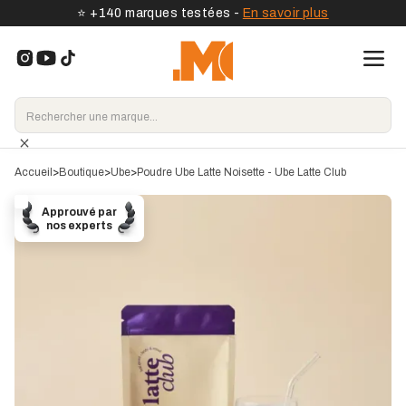
⭐️ +140 marques testées -
En savoir plus
Accueil
>
Boutique
>
Ube
>
Poudre Ube Latte Noisette - Ube Latte Club
Approuvé par
nos experts