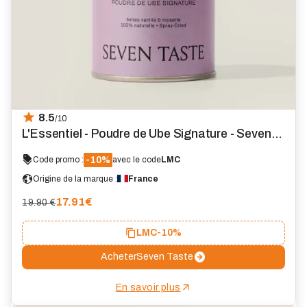
8.5
/10
L'Essentiel - Poudre de Ube Signature - Seven
Taste
-10%
Code promo :
avec le code
LMC
Origine de la marque :
France
17.91
€
19.90 €
LMC
-10%
Acheter
Seven Taste
En savoir plus