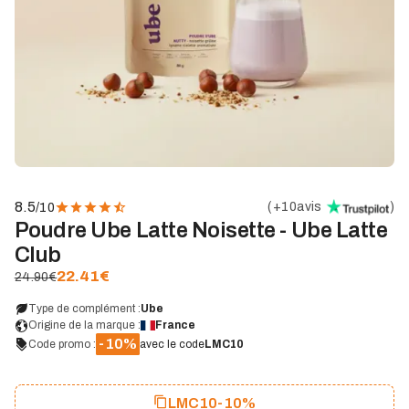
8.5
(
+10
avis
)
/10
Poudre Ube Latte Noisette - Ube Latte
Club
22.41
€
24.90€
Type de complément :
Ube
Origine de la marque :
France
-10%
Code promo :
avec le code
LMC10
LMC10
-10%