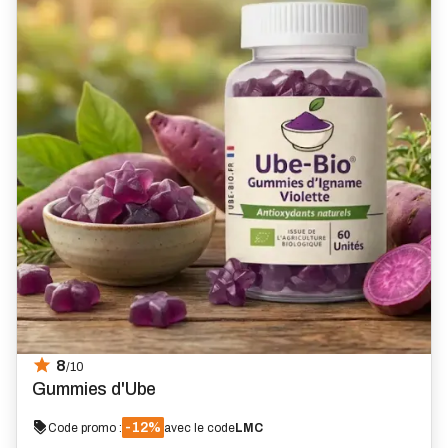
8
/10
Gummies d'Ube
-12%
Code promo :
avec le code
LMC