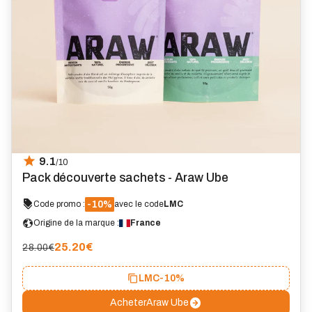
9.1
/10
Pack découverte sachets - Araw Ube
-10%
Code promo :
avec le code
LMC
Origine de la marque :
France
25.20
€
28.00€
LMC
-10%
Acheter
Araw Ube