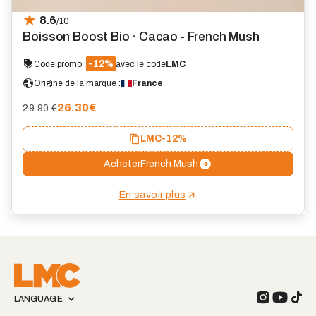
8.6
/10
Boisson Boost Bio · Cacao - French Mush
-12%
Code promo :
avec le code
LMC
Origine de la marque :
France
26.30
€
29.90 €
LMC
-12%
Acheter
French Mush
En savoir plus
LANGUAGE