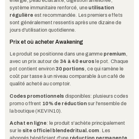
énergie, peau éclatante, digestion améliorée,
système immunitaire renforcé, une
utilisation
régulière
est recommandée. Les premiers effets
sont généralement ressentis après une dizaine de
jours d'utilisation quotidienne.
Prix et où acheter Awakening
Le produit se positionne dans une gamme
premium
,
avec un prix autour de
34 à 40 euros
le pot. Chaque
pot contient environ
30 portions
, ce qui ramène le
coût par tasse à un niveau comparable à un café de
qualité acheté au comptoir.
Codes promotionnels
disponibles: plusieurs codes
promo offrent
10% de réduction
sur l'ensemble de
la boutique (KEVIN10).
Achat en ligne
: le produit s'achète principalement
sur le
site officiel blendedritual.com
. Les
abonnés bénéficient d'une
réduction permanente