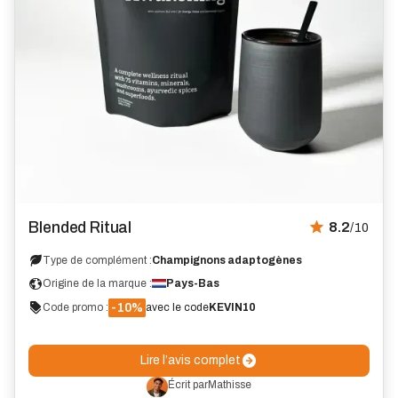
Avis
Blended Ritual
8.2
/10
Type de complément :
Champignons adaptogènes
Origine de la marque :
Pays-Bas
-10%
Code promo :
avec le code
KEVIN10
Lire l’avis complet
Écrit par
Mathisse