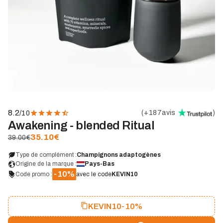
8.2
(
+187
avis
)
/10
Awakening - blended Ritual
35.10
€
39.00€
Type de complément :
Champignons adaptogènes
Origine de la marque :
Pays-Bas
-10%
Code promo :
avec le code
KEVIN10
KEVIN10
-10%