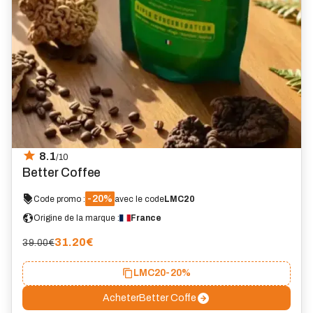
8.1
/10
Better Coffee
-20%
Code promo :
avec le code
LMC20
Origine de la marque :
France
31.20
€
39.00€
LMC20
-20%
Acheter
Better Coffe