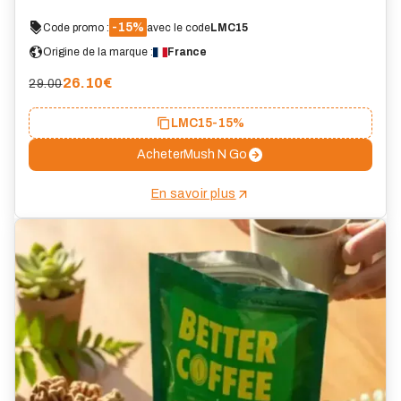
-15%
Code promo :
avec le code
LMC15
Origine de la marque :
France
26.10
€
29.00
LMC15
-15%
Acheter
Mush N Go
En savoir plus