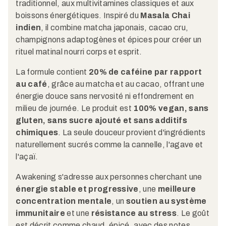
traditionnel, aux multivitamines classiques et aux
boissons énergétiques. Inspiré du
Masala Chai
indien
, il combine matcha japonais, cacao cru,
champignons adaptogènes et épices pour créer un
rituel matinal nourri corps et esprit.
La formule contient
20% de caféine par rapport
au café
, grâce au matcha et au cacao, offrant une
énergie douce sans nervosité ni effondrement en
milieu de journée. Le produit est
100% vegan, sans
gluten, sans sucre ajouté et sans additifs
chimiques
. La seule douceur provient d'ingrédients
naturellement sucrés comme la cannelle, l'agave et
l'açaï.
Awakening s'adresse aux personnes cherchant une
énergie stable et progressive
, une
meilleure
concentration mentale
, un
soutien au système
immunitaire
et une
résistance au stress
. Le goût
est décrit comme chaud, épicé, avec des notes