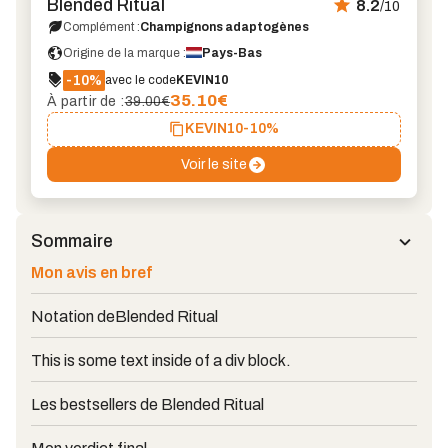
Blended Ritual
8.2
/10
Complément :
Champignons adaptogènes
Origine de la marque :
Pays-Bas
-10%
avec le code
KEVIN10
35.10
€
À partir de :
39.00€
KEVIN10
-10%
Voir le site
Sommaire
Mon avis en bref
Notation de
Blended Ritual
This is some text inside of a div block.
Les bestsellers de Blended Ritual