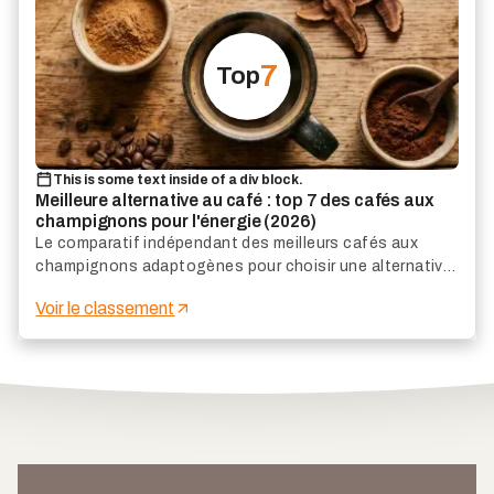
7
Top
This is some text inside of a div block.
Meilleure alternative au café : top 7 des cafés aux
champignons pour l'énergie (2026)
Le comparatif indépendant des meilleurs cafés aux
champignons adaptogènes pour choisir une alternative
au café efficace, agréable et adaptée à votre énergie
Voir le classement
au quotidien.