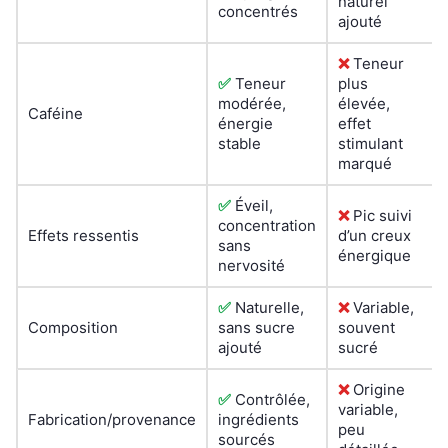
naturel
concentrés
ajouté
❌
Teneur
✅
Teneur
plus
modérée,
élevée,
Caféine
énergie
effet
stable
stimulant
marqué
✅
Éveil,
❌
Pic suivi
concentration
Effets ressentis
d’un creux
sans
énergique
nervosité
✅
Naturelle,
❌
Variable,
Composition
sans sucre
souvent
ajouté
sucré
❌
Origine
✅
Contrôlée,
variable,
Fabrication/provenance
ingrédients
peu
sourcés