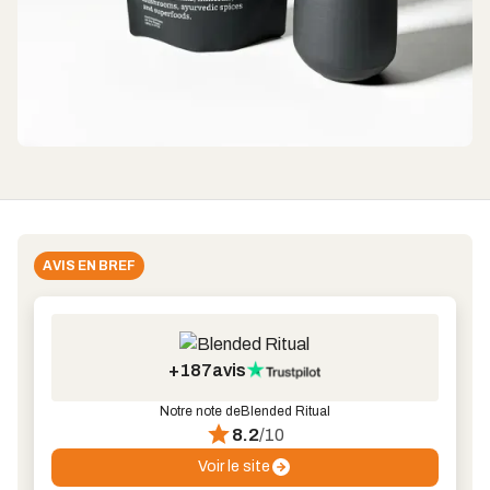
AVIS EN BREF
+187
avis
Notre note de
Blended Ritual
8.2
/10
Voir le site