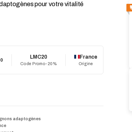
adaptogènes pour votre vitalité
LMC20
France
10
Code Promo
-20%
Origine
gnons adaptogènes
nce