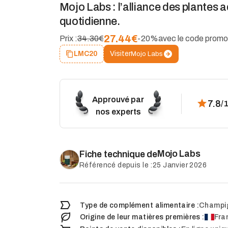
Mojo Labs : l’alliance des plantes 
quotidienne.
27.44
€
Prix :
34.30€
-20%
avec le code promo
Visiter
LMC20
Mojo Labs
Approuvé par
7.8
/
nos experts
Mojo Labs
Fiche technique de
Référencé depuis le :
25 Janvier 2026
Type de complément alimentaire :
Champi
Origine de leur matières premières :
Fra