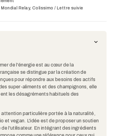
quement
 Mondial Relay, Colissimo / Lettre suivie
er de l'énergie est au cœur de la
rançaise se distingue par la création de
conçues pour répondre aux besoins des actifs
 des super-aliments et des champignons, elle
tent les désagréments habituels des
ttention particulière portée à la naturalité,
io et vegan. L'idée est de proposer un soutien
de l'utilisateur. En intégrant des ingrédients
'impose comme une référence pour ceux qui