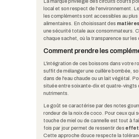
La marque privilégie des circuits courts po
local et son respect de l'environnement. L
les compléments sont accessibles au plus 
alimentaires. En choisissant des
matières
une sécurité totale aux consommateurs. Ce
chaque sachet, où la transparence sur les 
Comment prendre les complémen
L'intégration de ces boissons dans votre ro
suffit de mélanger une cuillère bombée, so
dans de l'eau chaude ou un lait végétal. 
située entre soixante-dix et quatre-vingts 
nutriments.
Le goût se caractérise par des notes gou
rondeur de la noix de coco. Pour ceux qui sou
touche de miel ou de cannelle est tout à f
fois par jour permet de ressentir des
effet
Cette approche douce respecte la toléranc