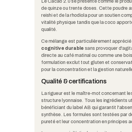
Le Cacao 2.0 se présente comme le produit
de quinze ou trente doses. Cette poudre a
reishi et de la rhodiola pour un soutien co
vitalité physique tandis que la coco apport
qualité.
Ce mélange est particulièrement apprécié 
cognitive durable
sans provoquer d'agitat
directe au café matinal ou comme une bois
formulation exclut tout gluten et conservate
pour la concentration et la gestion naturel
Qualité & certifications
La rigueur est le maître-mot concernant le
structure lyonnaise. Tous les ingrédients ut
bénéficiant du label AB qui garantit l'abs
synthèse. Les formules sont testées par d
pureté et leur concentration en principes a