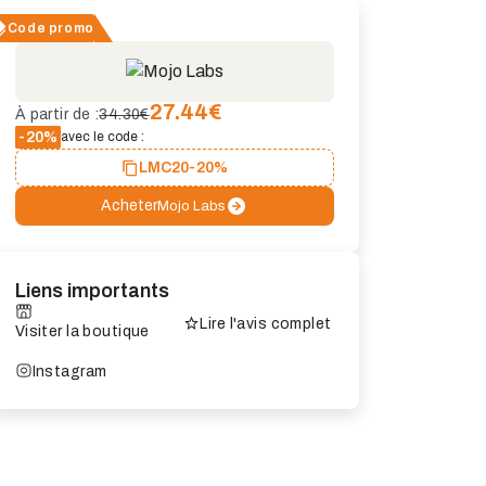
Code promo
27.44
€
À partir de :
34.30€
-20%
avec le code :
LMC20
-20%
Acheter
Mojo Labs
Liens importants
Lire l'avis complet
Visiter la boutique
Instagram