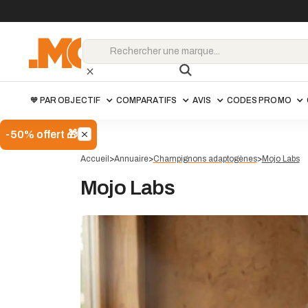
🧡 PAR OBJECTIF
COMPARATIFS
AVIS
CODES PROMO
-50% offert 🎁
Accueil
>
Annuaire
>
Champignons adaptogènes
>
Mojo Labs
Mojo Labs