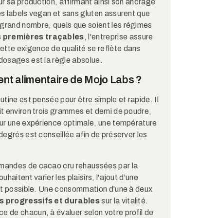
ur sa production, affirmant ainsi son ancrage
es labels vegan et sans gluten assurent que
grand nombre, quels que soient les régimes
 premières traçables
, l'entreprise assure
tte exigence de qualité se reflète dans
dosages est la règle absolue.
t alimentaire de Mojo Labs ?
utine est pensée pour être simple et rapide. Il
it environ trois grammes et demi de poudre,
Pour une expérience optimale, une température
degrés est conseillée afin de préserver les
rmandes de cacao cru rehaussées par la
haitent varier les plaisirs, l'ajout d'une
ait possible. Une consommation d'une à deux
s progressifs et durables
sur la vitalité.
e de chacun, à évaluer selon votre profil de