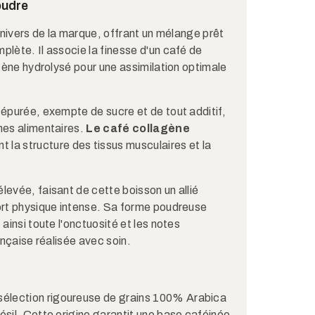
oudre
'univers de la marque, offrant un mélange prêt
plète. Il associe la finesse d'un café de
agène hydrolysé pour une assimilation optimale
 épurée, exempte de sucre et de tout additif,
mes alimentaires.
Le café collagène
 la structure des tissus musculaires et la
.
levée, faisant de cette boisson un allié
fort physique intense. Sa forme poudreuse
ainsi toute l'onctuosité et les notes
ançaise réalisée avec soin.
élection rigoureuse de grains 100% Arabica
ésil. Cette origine garantit une base caféinée