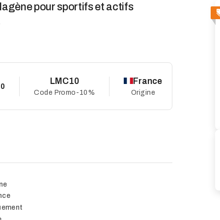
lagène pour sportifs et actifs
o
LMC10
France
10
Code Promo
-10%
Origine
ne
nce
quement
e