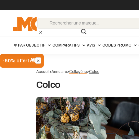
🧡 PAR OBJECTIF
COMPARATIFS
AVIS
CODES PROMO
-50% offert 🎁
Accueil
>
Annuaire
>
Collagène
>
Colco
Colco