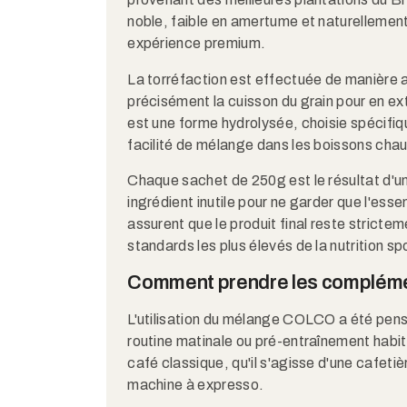
noble, faible en amertume et naturellemen
expérience premium.
La torréfaction est effectuée de manière 
précisément la cuisson du grain pour en extr
est une forme hydrolysée, choisie spécifiq
facilité de mélange dans les boissons cha
Chaque sachet de 250g est le résultat d'un
ingrédient inutile pour ne garder que l'essen
assurent que le produit final reste stricte
standards les plus élevés de la nutrition sp
Comment prendre les compléme
L'utilisation du mélange COLCO a été pensé
routine matinale ou pré-entraînement habitue
café classique, qu'il s'agisse d'une cafetiè
machine à expresso.