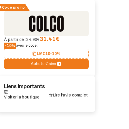
Code promo
31.41
€
À partir de :
34.90€
-10%
avec le code :
LMC10
-10%
Acheter
Colco
Liens importants
Lire l'avis complet
Visiter la boutique