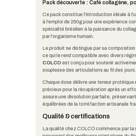
Pack découverte : Café collagène, p
Ce pack constitue l'introduction idéale à l
à l'emploi de 250g pour une expérience com
spécialité brésilien à la puissance du coll
par l'organisme humain.
Le produit se distingue par sa composition
ce qui le rend compatible avec divers régi
COLCO
est conçu pour soutenir activement
souplesse des articulations au fil des jours
Chaque dose délivre une teneur protéique é
précieux pour la récupération après un ef
assure une dissolution parfaite, préservant 
équilibrées de la torréfaction artisanale fr
Qualité & certifications
La qualité chez COLCO commence par la s
provenant des meilleures plantations du Br