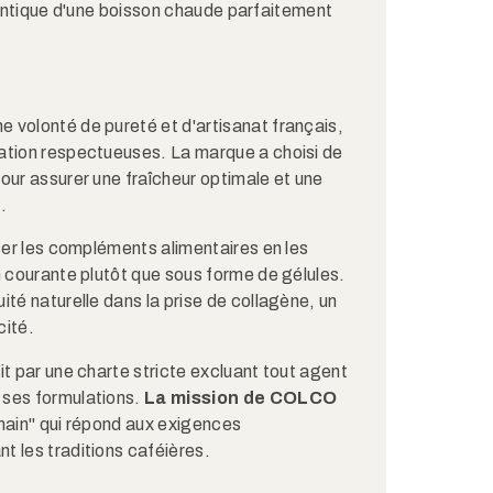
uthentique d'une boisson chaude parfaitement
 volonté de pureté et d'artisanat français,
ation respectueuses. La marque a choisi de
our assurer une fraîcheur optimale et une
.
iser les compléments alimentaires en les
n courante plutôt que sous forme de gélules.
té naturelle dans la prise de collagène, un
cité.
it par une charte stricte excluant tout agent
 ses formulations.
La mission de COLCO
main" qui répond aux exigences
t les traditions caféières.