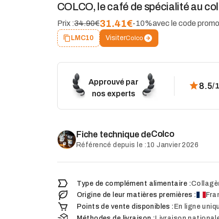
COLCO, le café de spécialité au col
31.41
€
Prix :
34.90€
-10%
avec le code prom
Visiter
LMC10
Colco
Approuvé par
8.5
/
nos experts
Colco
Fiche technique de
Référencé depuis le :
10 Janvier 2026
Type de complément alimentaire :
Collagè
Origine de leur matières premières :
Fra
Points de vente disponibles :
En ligne uni
Méthodes de livraison :
Livraison national