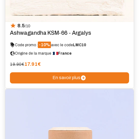
8.5
/10
Ashwagandha KSM-66 - Argalys
-10%
Code promo :
avec le code
LMC10
Origine de la marque :
France
17.91
€
19.90€
En savoir plus