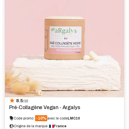
8.5
/10
Pré-Collagène Vegan - Argalys
-10%
Code promo :
avec le code
LMC10
Origine de la marque :
France