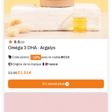
8.5
/10
Oméga 3 DHA - Argalys
-10%
Code promo :
avec le code
LMC10
Origine de la marque :
France
21.51
€
23.90
En savoir plus