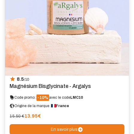
8.5
/10
Magnésium Bisglycinate - Argalys
-10%
Code promo :
avec le code
LMC10
Origine de la marque :
France
13.95
€
15.50 €
En savoir plus