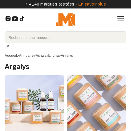
⭐️ +140 marques testées -
En savoir plus
Accueil
>
Annuaire
>
Ashwagandha
>
Argalys
Argalys