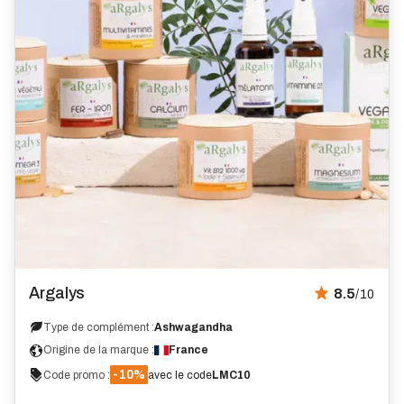
Avis
Argalys
8.5
/10
Type de complément :
Ashwagandha
Origine de la marque :
France
-10%
Code promo :
avec le code
LMC10