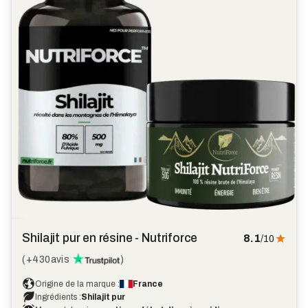
Shilajit pur en résine - Nutriforce
8.1
/10
(
+430
avis
)
Origine de la marque :
France
Ingrédients :
Shilajit pur