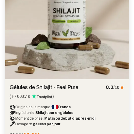
Gélules de Shilajit - Feel Pure
8.3
/10
(
+700
avis
)
Origine de la marque :
France
Ingrédients :
Shilajit pur en gélules
Moment de prise :
Matin ou début d’après-midi
Dosage :
2 gélules par jour