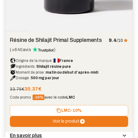
Marque
coup
Résine de Shilajit Primal Supplements
9.4
/10
de
cœur
(
+640
avis
)
Origine de la marque :
France
Ingrédients :
Shilajit résine pure
Moment de prise :
matin ou début d’après-midi
Dosage :
500 mg par jour
30.37
€
33.75€
Code promo :
-10%
avec le code
LMC
LMC
-10%
Voir le produit
En savoir plus