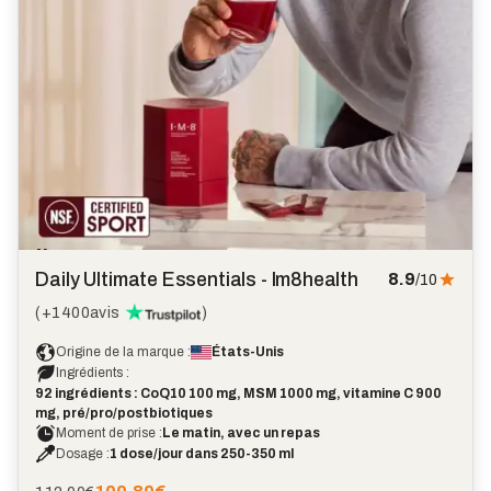
Marque
coup
Daily Ultimate Essentials - Im8health
8.9
/10
de
cœur
(
+1400
avis
)
Origine de la marque :
États-Unis
Ingrédients :
92 ingrédients : CoQ10 100 mg, MSM 1000 mg, vitamine C 900
mg, pré/pro/postbiotiques
Moment de prise :
Le matin, avec un repas
Dosage :
1 dose/jour dans 250-350 ml