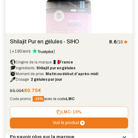
Shilajit Pur en gélules - SIHO
8.6
/10
(
+190
avis
)
Origine de la marque :
France
Ingrédients :
Shilajit pur en gélules
Moment de prise :
Matin ou début d’après-midi
Dosage :
2 gélules par jour
80.75
€
95.00€
Code promo :
-15%
avec le code
LMC
LMC
-15%
Voir le produit
En savoir plus sur la marque