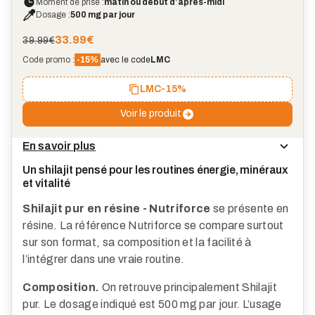
Moment de prise :
matin ou début d’après-midi
Dosage :
500 mg par jour
33.99
€
39.99€
Code promo :
-15%
avec le code
LMC
LMC
-15%
Voir le produit
En savoir plus
Un shilajit pensé pour les routines énergie, minéraux
et vitalité
Shilajit pur en résine - Nutriforce
se présente en
résine. La référence Nutriforce se compare surtout
sur son format, sa composition et la facilité à
l’intégrer dans une vraie routine.
Composition.
On retrouve principalement Shilajit
pur. Le dosage indiqué est 500 mg par jour. L’usage