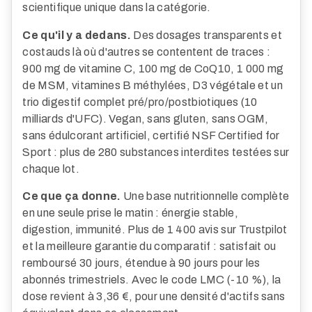
scientifique unique dans la catégorie.
Ce qu'il y a dedans.
Des dosages transparents et
costauds là où d'autres se contentent de traces :
900 mg de vitamine C, 100 mg de CoQ10, 1 000 mg
de MSM, vitamines B méthylées, D3 végétale et un
trio digestif complet pré/pro/postbiotiques (10
milliards d'UFC). Vegan, sans gluten, sans OGM,
sans édulcorant artificiel, certifié NSF Certified for
Sport : plus de 280 substances interdites testées sur
chaque lot.
Ce que ça donne.
Une base nutritionnelle complète
en une seule prise le matin : énergie stable,
digestion, immunité. Plus de 1 400 avis sur Trustpilot
et la meilleure garantie du comparatif : satisfait ou
remboursé 30 jours, étendue à 90 jours pour les
abonnés trimestriels. Avec le code LMC (-10 %), la
dose revient à 3,36 €, pour une densité d'actifs sans