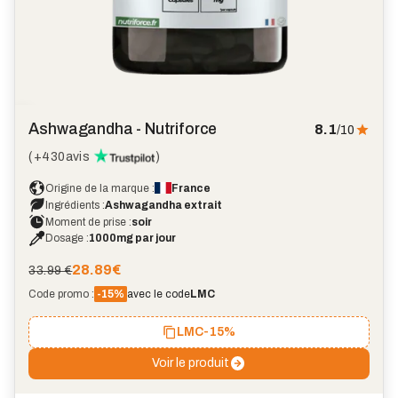
Ashwagandha - Nutriforce
8.1
/10
(
+430
avis
)
Origine de la marque :
France
Ingrédients :
Ashwagandha extrait
Moment de prise :
soir
Dosage :
1000mg par jour
28.89
€
33.99 €
Code promo :
-15%
avec le code
LMC
LMC
-15%
Voir le produit