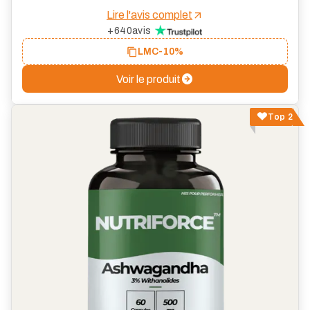
Lire l'avis complet
+640
avis
LMC
-10%
Voir le produit
Top 2