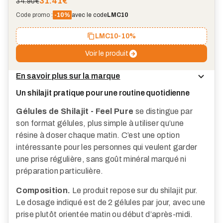
31.41
€
34.90€
Code promo :
-10%
avec le code
LMC10
LMC10
-10%
Voir le produit
En savoir plus sur la marque
Un shilajit pratique pour une routine quotidienne
Gélules de Shilajit - Feel Pure
se distingue par
son format gélules, plus simple à utiliser qu’une
résine à doser chaque matin. C’est une option
intéressante pour les personnes qui veulent garder
une prise régulière, sans goût minéral marqué ni
préparation particulière.
Composition.
Le produit repose sur du shilajit pur.
Le dosage indiqué est de 2 gélules par jour, avec une
prise plutôt orientée matin ou début d’après-midi.