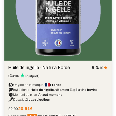
Huile de nigelle - Natura Force
8.3
/10
(
3
avis
)
Origine de la marque :
France
Ingrédients :
Huile de nigelle, vitamine E, gélatine bovine
Moment de prise :
À tout moment
Dosage :
3 capsules/jour
20.61
€
22.90
Code promo :
-10%
avec le code
MEILLEUR10