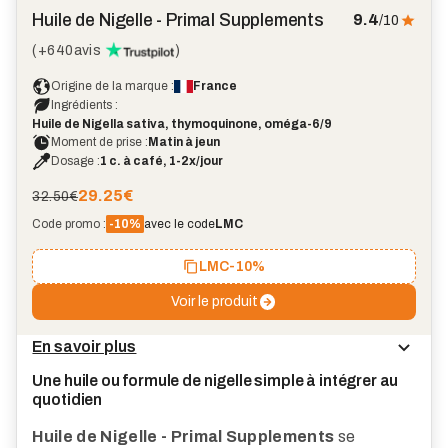
coup
Huile de Nigelle - Primal Supplements
9.4
/10
de
cœur
(
+640
avis
)
Origine de la marque :
France
Ingrédients :
Huile de Nigella sativa, thymoquinone, oméga-6/9
Moment de prise :
Matin à jeun
Dosage :
1 c. à café, 1-2x/jour
29.25
€
32.50€
Code promo :
-10%
avec le code
LMC
LMC
-10%
Voir le produit
En savoir plus
Une huile ou formule de nigelle simple à intégrer au
quotidien
Huile de Nigelle - Primal Supplements
se