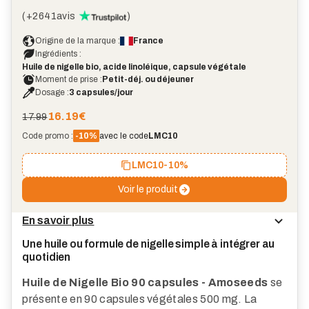
(
+2641
avis
)
Origine de la marque :
France
Ingrédients :
Huile de nigelle bio, acide linoléique, capsule végétale
Moment de prise :
Petit-déj. ou déjeuner
Dosage :
3 capsules/jour
16.19
€
17.99
Code promo :
-10%
avec le code
LMC10
LMC10
-10%
Voir le produit
En savoir plus
Une huile ou formule de nigelle simple à intégrer au
quotidien
Huile de Nigelle Bio 90 capsules - Amoseeds
se
présente en 90 capsules végétales 500 mg. La