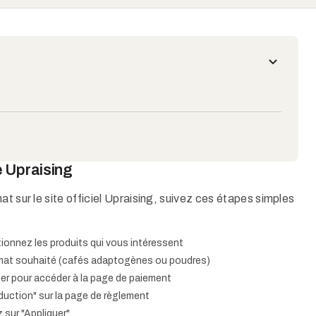
e Upraising
at sur le site officiel Upraising, suivez ces étapes simples
tionnez les produits qui vous intéressent​
ormat souhaité (cafés adaptogènes ou poudres)​
ier pour accéder à la page de paiement​
ction" sur la page de règlement​
sur "Appliquer"​