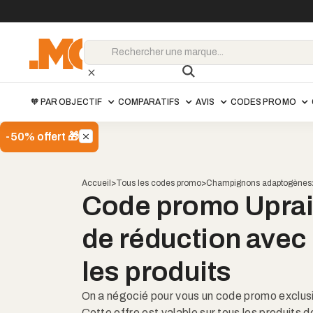
🧡 PAR OBJECTIF
COMPARATIFS
AVIS
CODES PROMO
-50% offert 🎁
Accueil
>
Tous les codes promo
>
Champignons adaptogènes
Upraising
Code promo Uprais
LMC
-10%
Code promo
15.30
€
17.00€
de réduction avec
les produits
On a négocié pour vous un code promo exclus
Cette offre est valable sur tous les produits de