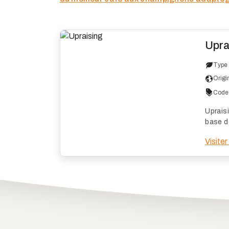
Upra
Type 
Origi
Code 
Uprais
base d
offrir 
Visiter
d'éner
Avis