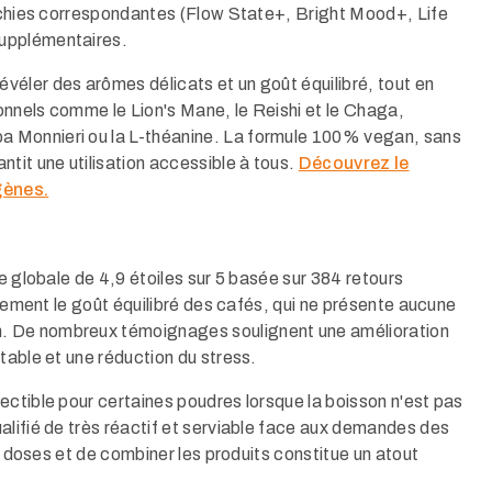
richies correspondantes (Flow State+, Bright Mood+, Life
upplémentaires.​
éler des arômes délicats et un goût équilibré, tout en
nnels comme le Lion's Mane, le Reishi et le Chaga,
 Monnieri ou la L-théanine. La formule 100% vegan, sans
tit une utilisation accessible à tous.
Découvrez le
gènes.
te globale de 4,9 étoiles sur 5 basée sur 384 retours
èrement le goût équilibré des cafés, qui ne présente aucune
. De nombreux témoignages soulignent une amélioration
table et une réduction du stress.​
ectible pour certaines poudres lorsque la boisson n'est pas
alifié de très réactif et serviable face aux demandes des
es doses et de combiner les produits constitue un atout