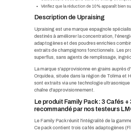
Vérifiez que la réduction de 10% apparaît bien s
Description de Upraising
Upraising est une marque espagnole spécial
destinés à améliorer la concentration, l'éner
adaptogènes et des poudres enrichies combin
extraits de champignons fonctionnels. Les pr
superflus, sans agents de remplissage, ingrédi
La marque s'approvisionne en grains auprès 
Orquídea, située dans la région de Tolima et 
sont extraits via une technologie ultrasonique
chaîne d'approvisionnement.​
Le produit Family Pack : 3 Cafés 
recommandé par nos testeurs L
Le Family Pack réunit l'intégralité de la ga
Ce pack contient trois cafés adaptogènes (Fl