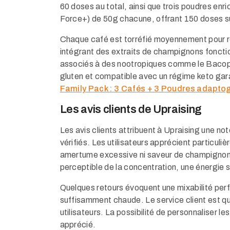
60 doses au total, ainsi que trois poudres en
Force+) de 50g chacune, offrant 150 doses s
Chaque café est torréfié moyennement pour rév
intégrant des extraits de champignons fonctio
associés à des nootropiques comme le Bacopa
gluten et compatible avec un régime keto garan
Family Pack : 3 Cafés + 3 Poudres adapto
Les avis clients de Upraising
Les avis clients attribuent à Upraising une no
vérifiés. Les utilisateurs apprécient particuli
amertume excessive ni saveur de champignon
perceptible de la concentration, une énergie s
Quelques retours évoquent une mixabilité perf
suffisamment chaude. Le service client est qu
utilisateurs. La possibilité de personnaliser l
apprécié.​