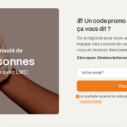
🎁 Un code promo d
ça vous dit ?
On a négocié pour vous u
marque très connue de ca
nauté de
vous et recevez directeme
sonnes
Zéro spam. Désinscription en 
re avec LMC.
Je souhaite recevoir le code p
confidentialité
.