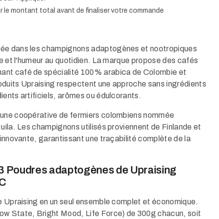
ur le montant total avant de finaliser votre commande​
isée dans les champignons adaptogènes et nootropiques
gie et l'humeur au quotidien. La marque propose des cafés
ant café de spécialité 100% arabica de Colombie et
oduits Upraising respectent une approche sans ingrédients
ents artificiels, arômes ou édulcorants.​
d'une coopérative de fermiers colombiens nommée
Huila. Les champignons utilisés proviennent de Finlande et
 innovante, garantissant une traçabilité complète de la
+ 3 Poudres adaptogènes de Upraising
MC
mme Upraising en un seul ensemble complet et économique.
ow State, Bright Mood, Life Force) de 300g chacun, soit