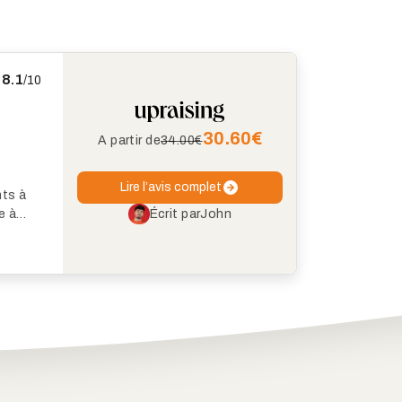
8.1
/10
30.60
€
A partir de
34.00€
Lire l’avis complet
nts à
Écrit par
John
e à
i pic