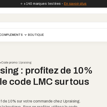
⭐️ +140 marques testées -
En savoir plus
COMPLÉMENTS
BOUTIQUE
>
Code promo :
Upraising
ing : profitez de 10%
Voir le site
 le code LMC sur tous
if de 10% sur votre commande chez Upraising.
 la boutique. Pour en profiter, utilisez le code