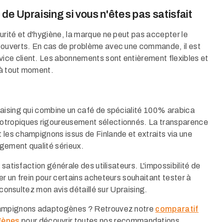
e Upraising si vous n'êtes pas satisfait
urité et d'hygiène, la marque ne peut pas accepter le
 ouverts. En cas de problème avec une commande, il est
ce client. Les abonnements sont entièrement flexibles et
à tout moment.​
raising qui combine un café de spécialité 100% arabica
otropiques rigoureusement sélectionnés. La transparence
les champignons issus de Finlande et extraits via une
ement qualité sérieux.​
 satisfaction générale des utilisateurs. L'impossibilité de
r un frein pour certains acheteurs souhaitant tester à
, consultez mon avis détaillé sur Upraising.
champignons adaptogènes ? Retrouvez notre
comparatif
gènes
pour découvrir toutes nos recommandations.