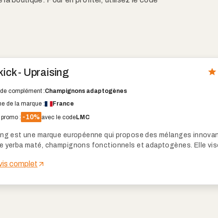
kick - Upraising
de complément :
Champignons adaptogènes
ne de la marque :
France
-10%
promo :
avec le code
LMC
ing est une marque européenne qui propose des mélanges innova
e yerba maté, champignons fonctionnels et adaptogènes. Elle vis
une alternative plus équilibrée au café traditionnel, sans nervosité n
avis complet
gie. Découvrons ensemble si cette marque mérite votre attention.