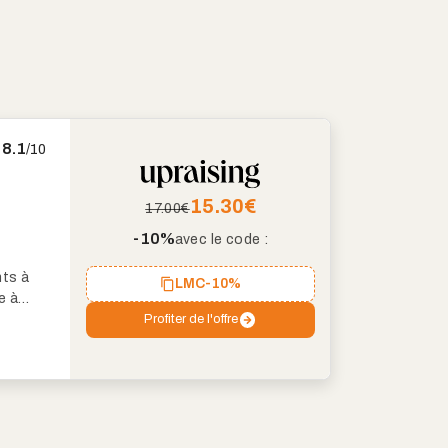
8.1
/10
15.30
€
17.00€
-10%
avec le code :
nts à
LMC
-10%
e à
i pic
Profiter de l'offre