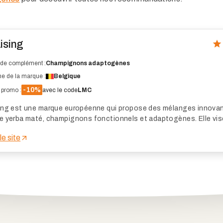
ising
de complément :
Champignons adaptogènes
ne de la marque :
Belgique
-10%
promo :
avec le code
LMC
ing est une marque européenne qui propose des mélanges innova
e yerba maté, champignons fonctionnels et adaptogènes. Elle vis
une alternative plus équilibrée au café traditionnel, sans nervosité n
 le site
gie. Découvrons ensemble si cette marque mérite votre attention.