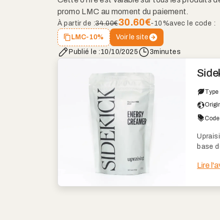
promo LMC au moment du paiement.
30.60
€
À partir de :
34.00€
-10%
avec le code :
Voir le site
LMC
-10%
Publié le :
10/10/2025
3
minutes
Side
Type 
Origi
Code 
Uprais
base d
offrir 
Lire l'
d'éner