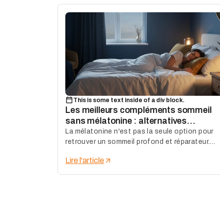
This is some text inside of a div block.
Les meilleurs compléments sommeil
sans mélatonine : alternatives
naturelles 2025
La mélatonine n'est pas la seule option pour
retrouver un sommeil profond et réparateur.
Entre contre-indications, effets secondaires
Lire l'article
et dépendance progressive, de plus en plus d
personnes cherchent des alternatives
naturelles efficaces. Valériane, passiflore,
magnésium bisglycinate, L-théanine,
ashwagandha, reishi… voici le guide pratique
pour choisir le bon complément sommeil sans