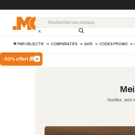
🧡 PAR OBJECTIF
COMPARATIFS
AVIS
CODES PROMO
-50% offert 🎁
Mei
Guides, avis