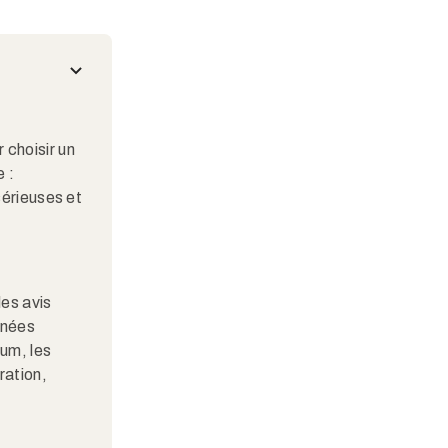
 choisir un
 :
sérieuses et
les avis
nnées
ium, les
ration,