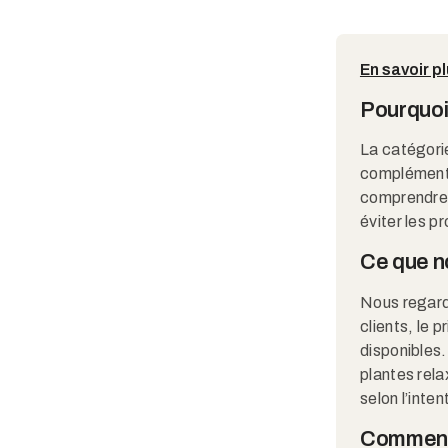
mélatonine, selon votre profil.
En savoir p
Pourquoi
La catégor
complément a
comprendre l
éviter les 
Ce que n
Nous regard
clients, le 
disponibles.
plantes rela
selon l’inten
Comment 