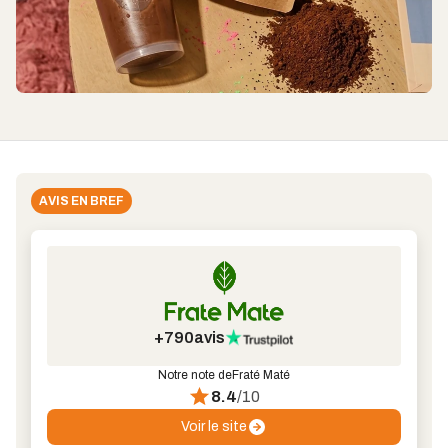
AVIS EN BREF
+790
avis
Notre note de
Fraté Maté
8.4
/10
Voir le site