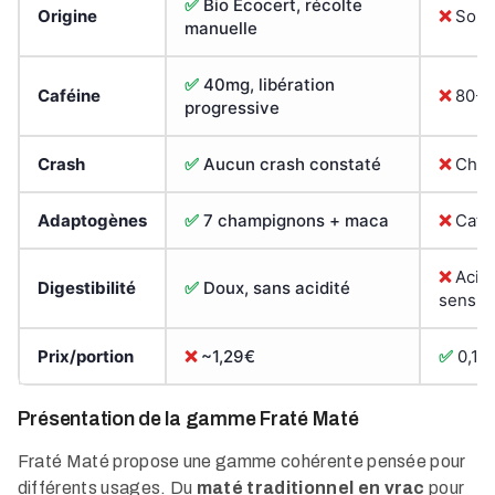
✅
Bio Ecocert, récolte
Origine
❌
Souve
manuelle
✅
40mg, libération
Caféine
❌
80-10
progressive
Crash
✅
Aucun crash constaté
❌
Chute
Adaptogènes
✅
7 champignons + maca
❌
Café
❌
Acide
Digestibilité
✅
Doux, sans acidité
sensib
Prix/portion
❌
~1,29€
✅
0,10 
Présentation de la gamme Fraté Maté
Fraté Maté propose une gamme cohérente pensée pour
différents usages. Du
maté traditionnel en vrac
pour