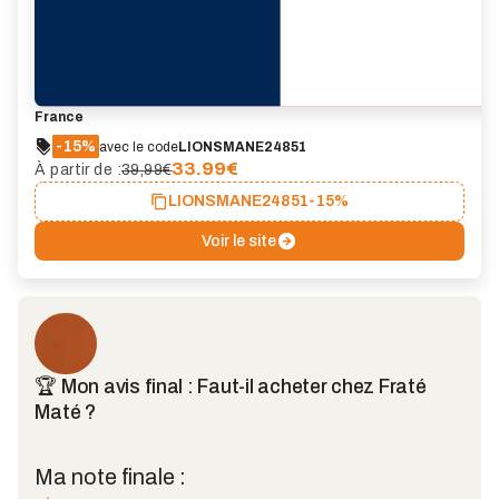
France
-15%
avec le code
LIONSMANE24851
33.99
€
À partir de :
39,99€
LIONSMANE24851
-15%
Voir le site
🏆 Mon avis final : Faut-il acheter chez Fraté
Maté ?
Ma note finale :