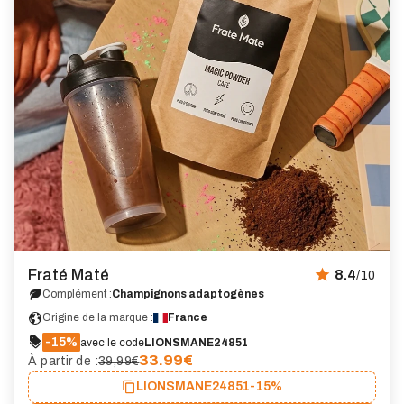
Fraté Maté
8.4
/10
Complément :
Champignons adaptogènes
Origine de la marque :
France
-15%
avec le code
LIONSMANE24851
33.99
€
À partir de :
39,99€
LIONSMANE24851
-15%