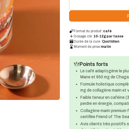
P
Format du produit :
café
Dosage clé :
10-12g par tasse
Durée de la cure :
Quotidien
Moment de prise:
matin
Points forts
Le café adaptogène le pl
Mane et 950 mg de Chaga p
Formule holistique compl
mg de collagène marin et vi
Faible teneur en caféine 
perdre en énergie, compatib
Collagène marin premium f
certifiée Friend of The Sea
Avis clients très positifs s