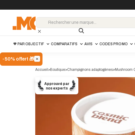
🧡 PAR OBJECTIF
COMPARATIFS
AVIS
CODES PROMO
-50% offert 🎁
Accueil
>
Boutique
>
Champignons adaptogènes
>
Mushroom C
Cosmic Blend
Approuvé par
LMC
-10%
Code promo
nos experts
44.91
€
49.90€