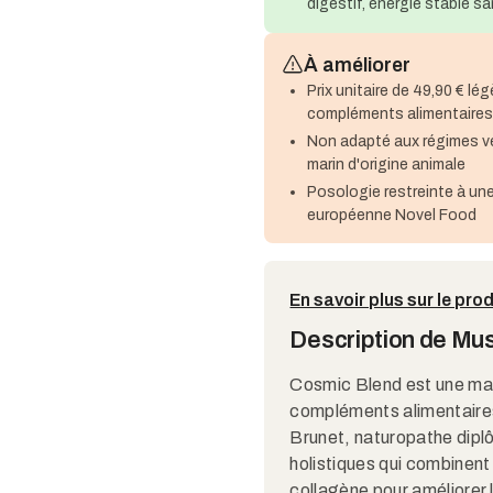
digestif, énergie stable s
À améliorer
Prix unitaire de 49,90 € l
compléments alimentaire
Non adapté aux régimes ve
marin d'origine animale
Posologie restreinte à une
européenne Novel Food
En savoir plus sur le prod
Description de Mu
Cosmic Blend est une mar
compléments alimentaires
Brunet, naturopathe dipl
holistiques qui combine
collagène pour améliorer l