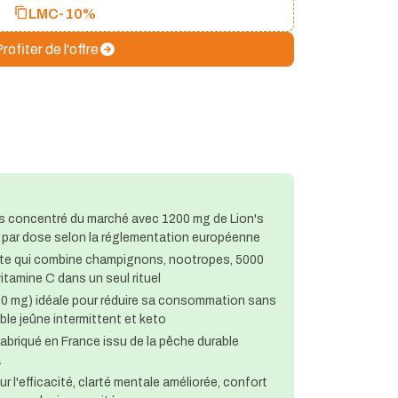
LMC
-10%
rofiter de l'offre
us concentré du marché avec 1200 mg de Lion's
ar dose selon la réglementation européenne​​
ète qui combine champignons, nootropes, 5000
tamine C dans un seul rituel​​
(30 mg) idéale pour réduire sa consommation sans
le jeûne intermittent et keto​​
abriqué en France issu de la pêche durable
​
ur l'efficacité, clarté mentale améliorée, confort