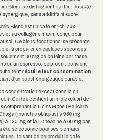
mic Blend se distinguent par leur dosage
synergique, sans additifs ni sucre.​
ic Blend est un café enrichi aux
 et au collagène marin, conçu pour
matinal. Ce blend fonctionnel se présente
uble, à préparer en quelques secondes
c seulement 30 mg de caféine par tasse,
oins qu'un espresso, ce produit convient
souhaitent
réduire leur consommation
iant d'un boost énergétique durable.​​
sa concentration exceptionnelle en
room Coffee contient un mix exclusif de
s comprenant le Lion's Mane (Hericium
 Chaga (Inonotus obliquus) à 950 mg,
ra) à 120 mg et la L-théanine à 60 mg par
 été sélectionné pour ses bienfaits
niques, faisant de ce produit le café