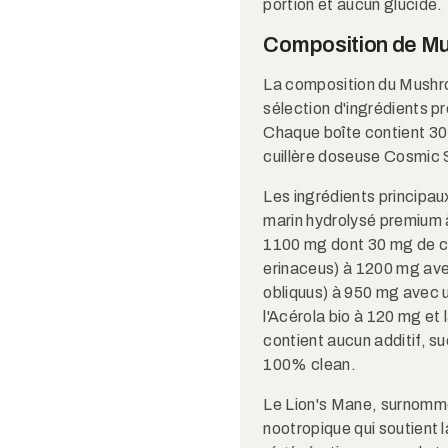
portion et aucun glucide.​​
Composition de M
La composition du Mushr
sélection d'ingrédients 
Chaque boîte contient 30 
cuillère doseuse Cosmic 
Les ingrédients principau
marin hydrolysé premium à
1100 mg dont 30 mg de ca
erinaceus) à 1200 mg avec
obliquus) à 950 mg avec u
l'Acérola bio à 120 mg et 
contient aucun additif, s
100% clean.​​
Le Lion's Mane, surnommé
nootropique qui soutient 