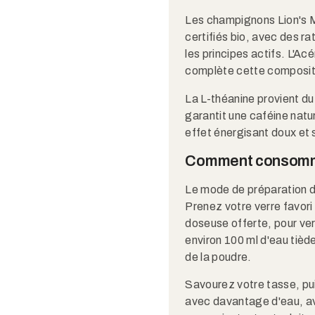
Les champignons Lion's M
certifiés bio, avec des ra
les principes actifs. L'Ac
complète cette compositio
La L-théanine provient du 
garantit une caféine natur
effet énergisant doux et s
Comment consomm
Le mode de préparation d
Prenez votre verre favori 
doseuse offerte, pour ver
environ 100 ml d'eau tièd
de la poudre.​
Savourez votre tasse, pui
avec davantage d'eau, av