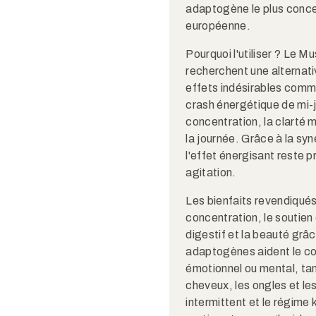
adaptogène le plus conce
européenne.​​
Pourquoi l'utiliser ? Le 
recherchent une alternati
effets indésirables comme 
crash énergétique de mi-j
concentration, la clarté m
la journée. Grâce à la syn
l'effet énergisant reste p
agitation.​
Les bienfaits revendiqués 
concentration, le soutien 
digestif et la beauté gr
adaptogènes aident le co
émotionnel ou mental, tan
cheveux, les ongles et le
intermittent et le régime 