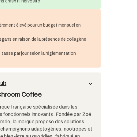
ans crash ni nervosité
égèrement élevé pour un budget mensuel en
s
gans en raison de la présence de collagène
 tasse par jour selon la réglementation
uit
shroom Coffee
que française spécialisée dans les
 fonctionnels innovants. Fondée par Zoé
ômée, la marque propose des solutions
nt champignons adaptogènes, nootropes et
e bien-être au quotidien. fabriqué en