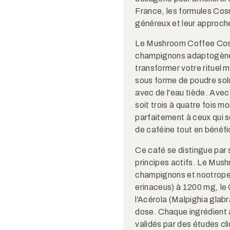
France, les formules Cos
généreux et leur approche 
Le Mushroom Coffee Cosm
champignons adaptogènes
transformer votre rituel 
sous forme de poudre sol
avec de l'eau tiède. Ave
soit trois à quatre fois m
parfaitement à ceux qui 
de caféine tout en bénéfic
Ce café se distingue par 
principes actifs. Le Mush
champignons et nootrope
erinaceus) à 1200 mg, le
l'Acérola (Malpighia glab
dose. Chaque ingrédient a
validés par des études cli