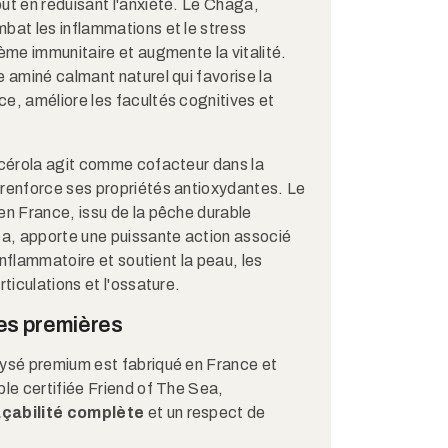
ut en réduisant l'anxiété. Le Chaga,
bat les inflammations et le stress
tème immunitaire et augmente la vitalité.
e aminé calmant naturel qui favorise la
e, améliore les facultés cognitives et
Acérola agit comme cofacteur dans la
 renforce ses propriétés antioxydantes. Le
en France, issu de la pêche durable
ea, apporte une puissante action associé
 inflammatoire et soutient la peau, les
ticulations et l'ossature.​
es premières
lysé premium est fabriqué en France et
ble certifiée Friend of The Sea,
açabilité complète
et un respect de