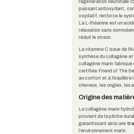
régénération neuronale to
puissant antioxydant, com
oxydatif, renforce le sys
La L-théanine est un acid
relaxation sans somnolenc
réduit le stress.​
La vitamine C issue de l'
synthèse du collagène et
collagène marin fabriqué 
certifiée Friend of The S
au confort et à l’équilibre
cheveux, les ongles, les ar
Origine des matièr
Le collagène marin hydro
provient de la pêche dura
garantissant ainsi une
tr
l'environnement marin.​