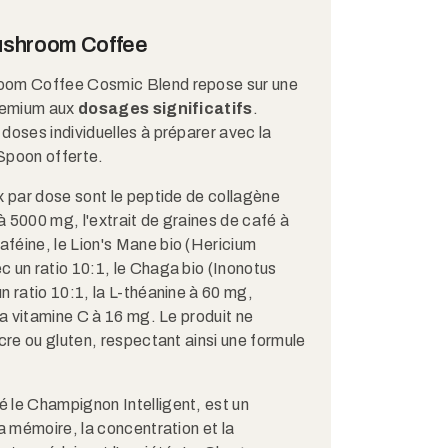
ushroom Coffee
oom Coffee Cosmic Blend repose sur une
premium aux
dosages significatifs
.
doses individuelles à préparer avec la
Spoon offerte.​
x par dose sont le peptide de collagène
 5000 mg, l'extrait de graines de café à
féine, le Lion's Mane bio (Hericium
 un ratio 10:1, le Chaga bio (Inonotus
n ratio 10:1, la L-théanine à 60 mg,
la vitamine C à 16 mg. Le produit ne
ucre ou gluten, respectant ainsi une formule
 le Champignon Intelligent, est un
la mémoire, la concentration et la