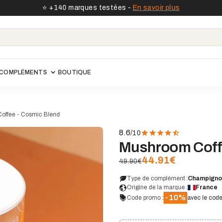
⭐️ +140 marques testées -
En savoir plus
COMPLÉMENTS
BOUTIQUE
offee - Cosmic Blend
8.6
/10
Voir le site
Mushroom Coffe
44.91
€
49.90€
Type de complément :
Champigno
Origine de la marque :
France
-10%
Code promo :
avec le cod