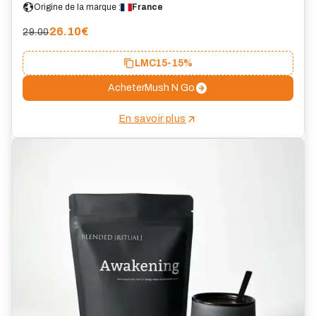
Origine de la marque :
France
26.10
€
29.00
LMC15
-15%
Acheter
Mush N Go
En savoir plus