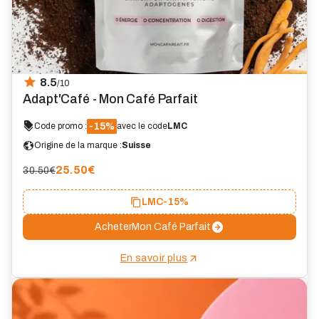
8.5
/10
Adapt'Café - Mon Café Parfait
-15%
Code promo :
avec le code
LMC
Origine de la marque :
Suisse
25.50
€
30.50€
LMC
-15%
Acheter
Mon Café Parfait
En savoir plus