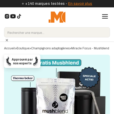
⭐️ +140 marques testées -
En savoir plus
Accueil
>
Boutique
>
Champignons adaptogènes
>
Miracle Focus - Mushblend
Approuvé par
nos experts