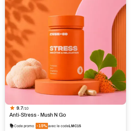
9.7
/10
Anti-Stress - Mush N Go
-15%
Code promo :
avec le code
LMC15