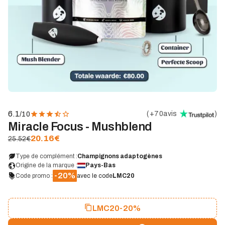
6.1
(
+70
avis
)
/10
Miracle Focus - Mushblend
20.16
€
25.52€
Type de complément :
Champignons adaptogènes
Origine de la marque :
Pays-Bas
-20%
Code promo :
avec le code
LMC20
LMC20
-20%