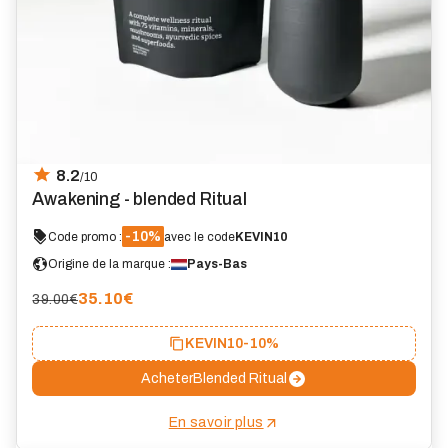
8.2
/10
Awakening - blended Ritual
-10%
Code promo :
avec le code
KEVIN10
Origine de la marque :
Pays-Bas
35.10
€
39.00€
KEVIN10
-10%
Acheter
Blended Ritual
En savoir plus