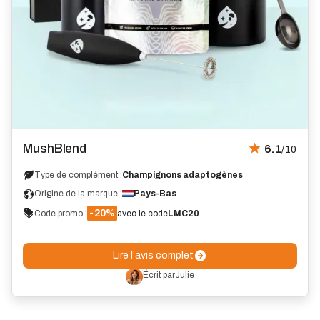
Avis
MushBlend
6.1
/10
Type de complément :
Champignons adaptogènes
Origine de la marque :
Pays-Bas
-20%
Code promo :
avec le code
LMC20
Lire l’avis complet
Écrit par
Julie