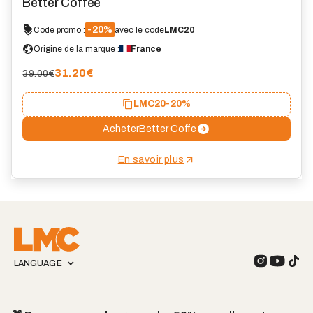
Better Coffee
-20%
Code promo :
avec le code
LMC20
Origine de la marque :
France
31.20
€
39.00€
LMC20
-20%
Acheter
Better Coffe
En savoir plus
LANGUAGE