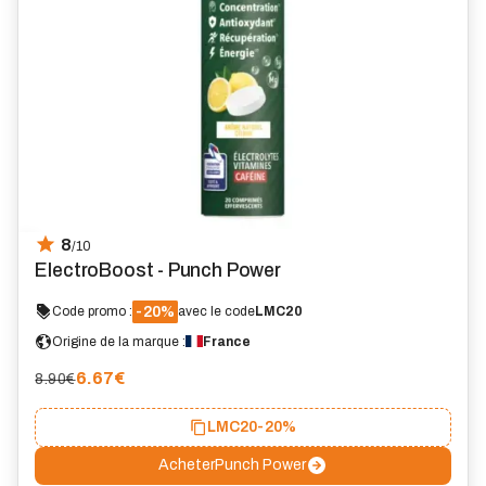
8
/10
ElectroBoost - Punch Power
-20%
Code promo :
avec le code
LMC20
Origine de la marque :
France
6.67
€
8.90€
LMC20
-20%
Acheter
Punch Power