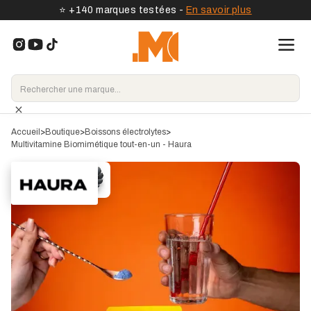
⭐️ +140 marques testées -
En savoir plus
Accueil
>
Boutique
>
Boissons électrolytes
>
Multivitamine Biomimétique tout-en-un - Haura
Approuvé par
nos experts