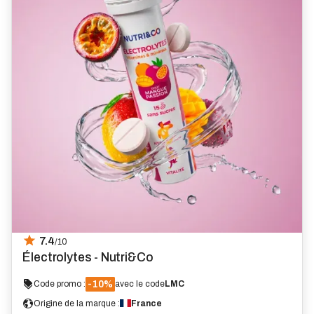
7.4
/10
Électrolytes - Nutri&Co
-10%
Code promo :
avec le code
LMC
Origine de la marque :
France