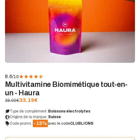
8.6
/10
Multivitamine Biomimétique tout-en-
un - Haura
33.15
€
39.00€
Type de complément :
Boissons électrolytes
Origine de la marque :
Suisse
-15%
Code promo :
avec le code
CLUBLIONS