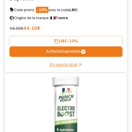
-10%
Code promo :
avec le code
LMC
Origine de la marque :
France
44.10
€
49.00€
LMC
-10%
Acheter
Dayneeds
En savoir plus