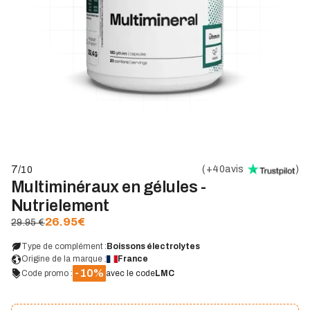
7
(
+40
avis
)
/10
Multiminéraux en gélules -
Nutrielement
26.95
€
29.95 €
Type de complément :
Boissons électrolytes
Origine de la marque :
France
-10%
Code promo :
avec le code
LMC