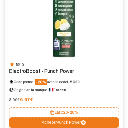
8
/10
ElectroBoost - Punch Power
-20%
Code promo :
avec le code
LMC20
Origine de la marque :
France
6.67
€
8.90€
LMC20
-20%
Acheter
Punch Power