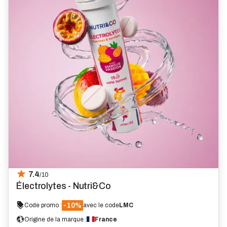
7.4
/10
Électrolytes - Nutri&Co
-10%
Code promo :
avec le code
LMC
Origine de la marque :
France