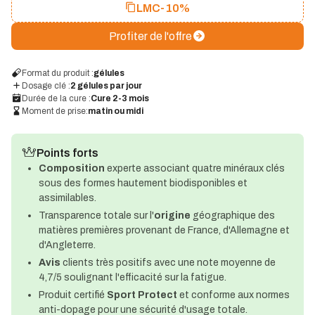
LMC
-10%
Profiter de l'offre
Format du produit :
gélules
Dosage clé :
2 gélules par jour
Durée de la cure :
Cure 2-3 mois
Moment de prise:
matin ou midi
Points forts
Composition
experte associant quatre minéraux clés
sous des formes hautement biodisponibles et
assimilables.
Transparence totale sur l'
origine
géographique des
matières premières provenant de France, d'Allemagne et
d'Angleterre.
Avis
clients très positifs avec une note moyenne de
4,7/5 soulignant l'efficacité sur la fatigue.
Produit certifié
Sport Protect
et conforme aux normes
anti-dopage pour une sécurité d'usage totale.