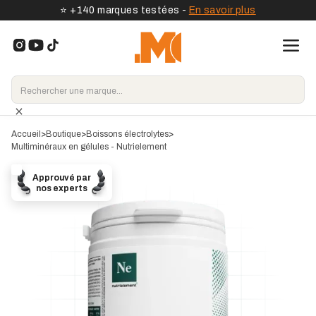
⭐️ +140 marques testées -
En savoir plus
Accueil
>
Boutique
>
Boissons électrolytes
>
Multiminéraux en gélules - Nutrielement
Approuvé par
nos experts