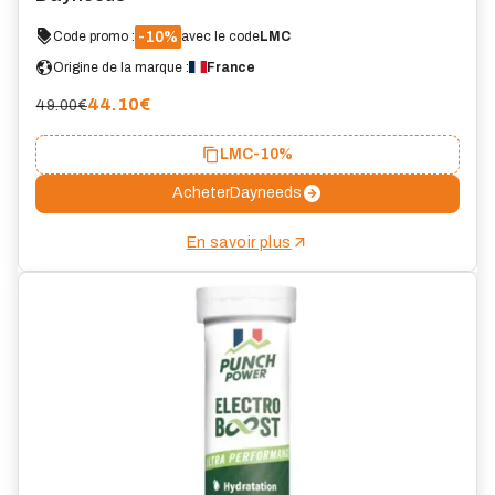
-10%
Code promo :
avec le code
LMC
Origine de la marque :
France
44.10
€
49.00€
LMC
-10%
Acheter
Dayneeds
En savoir plus