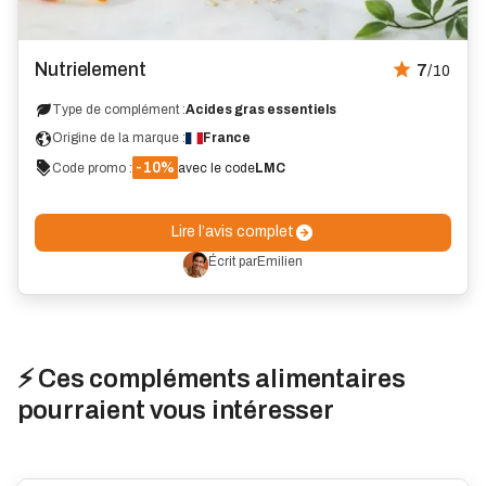
Avis
Nutrielement
7
/10
Type de complément :
Acides gras essentiels
Origine de la marque :
France
-10%
Code promo :
avec le code
LMC
Lire l’avis complet
Écrit par
Emilien
⚡ Ces compléments alimentaires
pourraient vous intéresser