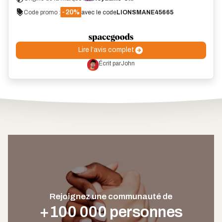
-20%
Code promo :
avec le code
LIONSMANE45665
Lire l’avis complet
Écrit par
John
Rejoignez une communauté de
+100 000 personnes