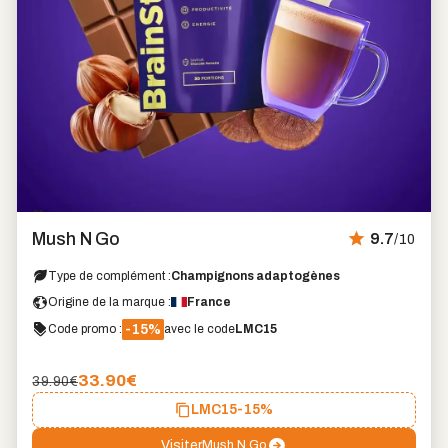
Marque
coup
Mush N Go
9.7
/10
de
cœur
Type de complément :
Champignons adaptogènes
Origine de la marque :
France
-15%
Code promo :
avec le code
LMC15
33.90
€
39.90€
LMC15
-15%
Visiter
Mush N Go