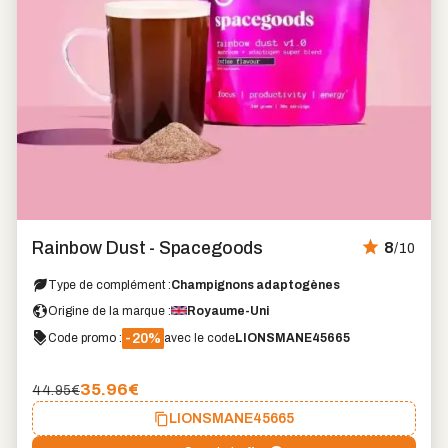
Rainbow Dust - Spacegoods
8
/10
Type de complément :
Champignons adaptogènes
Origine de la marque :
Royaume-Uni
-20%
Code promo :
avec le code
LIONSMANE45665
35.96
€
44.95€
LIONSMANE45665