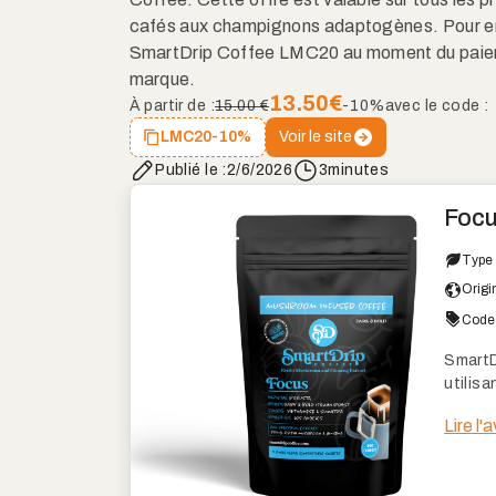
cafés aux champignons adaptogènes. Pour en 
SmartDrip Coffee LMC20 au moment du paiement
marque.
13.50
€
À partir de :
15.00 €
-10%
avec le code :
Voir le site
LMC20
-10%
Publié le :
2/6/2026
3
minutes
Focu
Type 
Origi
Code 
SmartD
utilis
Cette 
Lire l'
et une