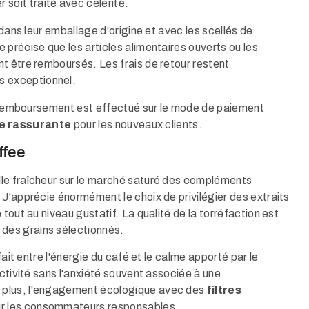
 soit traité avec célérité.
 dans leur emballage d'origine et avec les scellés de
précise que les articles alimentaires ouverts ou les
t être remboursés. Les frais de retour restent
as exceptionnel.
le remboursement est effectué sur le mode de paiement
e rassurante
pour les nouveaux clients.
ffee
le fraîcheur sur le marché saturé des compléments
 J'apprécie énormément le choix de privilégier des extraits
tout au niveau gustatif. La qualité de la torréfaction est
des grains sélectionnés.
fait entre l'énergie du café et le calme apporté par le
uctivité sans l'anxiété souvent associée à une
 plus, l'engagement écologique avec des
filtres
ur les consommateurs responsables.