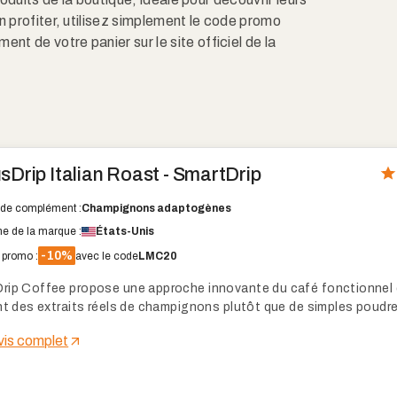
profiter, utilisez simplement le code promo
 de votre panier sur le site officiel de la
sDrip Italian Roast - SmartDrip
de complément :
Champignons adaptogènes
ne de la marque :
États-Unis
-10%
promo :
avec le code
LMC20
rip Coffee propose une approche innovante du café fonctionnel
ant des extraits réels de champignons plutôt que de simples poudre
marque californienne, dirigée par des vétérans, mise sur la clarté 
avis complet
 énergie durable sans les désagréments de la caféine classique.