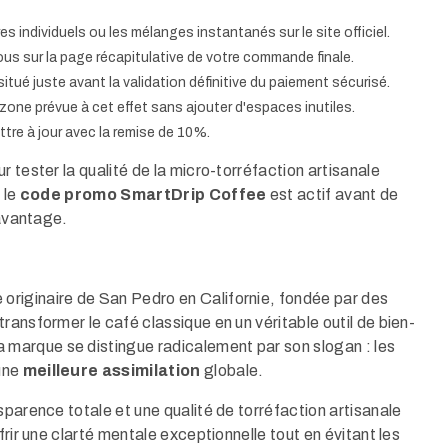
es individuels ou les mélanges instantanés sur le site officiel.
ous sur la page récapitulative de votre commande finale.
situé juste avant la validation définitive du paiement sécurisé.
one prévue à cet effet sans ajouter d'espaces inutiles.
ettre à jour avec la remise de 10%.
 tester la qualité de la micro-torréfaction artisanale
 le
code promo SmartDrip Coffee
est actif avant de
 avantage.
riginaire de San Pedro en Californie, fondée par des
ransformer le café classique en un véritable outil de bien-
marque se distingue radicalement par son slogan : les
 une
meilleure assimilation
globale.
sparence totale et une qualité de torréfaction artisanale
frir une clarté mentale exceptionnelle tout en évitant les