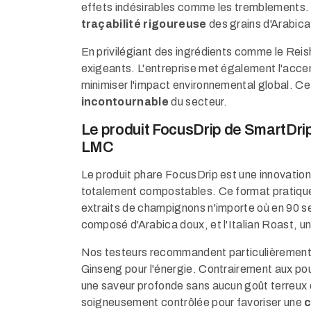
effets indésirables comme les tremblements. 
traçabilité rigoureuse
des grains d'Arabica
En privilégiant des ingrédients comme le Reishi 
exigeants. L'entreprise met également l'accen
minimiser l'impact environnemental global. Ce
incontournable
du secteur.
Le produit FocusDrip de SmartDri
LMC
Le produit phare FocusDrip est une innovation 
totalement compostables. Ce format pratique 
extraits de champignons n'importe où en 90 s
composé d'Arabica doux, et l'Italian Roast, u
Nos testeurs recommandent particulièrement ce 
Ginseng pour l'énergie. Contrairement aux poud
une saveur profonde sans aucun goût terreux 
soigneusement contrôlée pour favoriser une
c