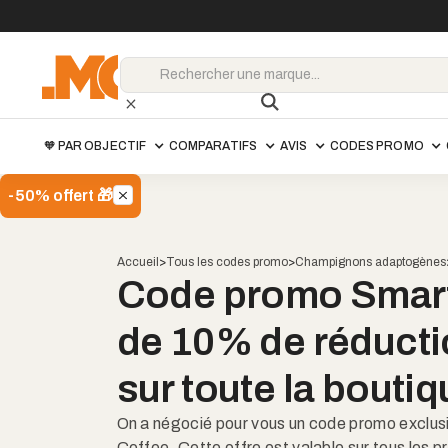
🧡 PAR OBJECTIF
COMPARATIFS
AVIS
CODES PROMO
-50% offert 🎁
Accueil
>
Tous les codes promo
>
Champignons adaptogènes
SmartDrip Coffee
Code promo SmartD
LMC20
-1
Code promo
13.50
€
15.00€
de 10% de réducti
sur toute la bouti
On a négocié pour vous un code promo exclu
Coffee. Cette offre est valable sur tous les pr