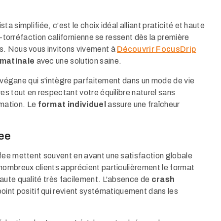
a simplifiée, c'est le choix idéal alliant praticité et haute
ro-torréfaction californienne se ressent dès la première
s. Nous vous invitons vivement à
Découvrir FocusDrip
 matinale
avec une solution saine.
et végane qui s'intègre parfaitement dans un mode de vie
es tout en respectant votre équilibre naturel sans
mation. Le
format individuel
assure une fraîcheur
fee
fee mettent souvent en avant une satisfaction globale
nombreux clients apprécient particulièrement le format
aute qualité très facilement. L'absence de
crash
int positif qui revient systématiquement dans les