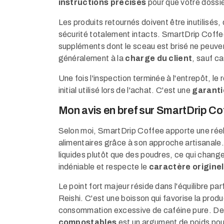
instructions précises
pour que votre dossier
Les produits retournés doivent être inutilisés,
sécurité totalement intacts. SmartDrip Coffee 
suppléments dont le sceau est brisé ne peuven
généralement à la
charge du client
, sauf c
Une fois l'inspection terminée à l'entrepôt, 
initial utilisé lors de l'achat. C'est une
garanti
Mon avis en bref sur SmartDrip Co
Selon moi, SmartDrip Coffee apporte une réel
alimentaires grâce à son approche artisanale.
liquides plutôt que des poudres, ce qui change 
indéniable et respecte le
caractère originel
Le point fort majeur réside dans l'équilibre par
Reishi. C'est une boisson qui favorise la prod
consommation excessive de caféine pure. De
compostables
est un argument de poids po