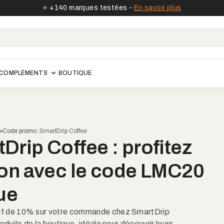
⭐️ +140 marques testées -
En savoir plus
COMPLÉMENTS
BOUTIQUE
>
Code promo :
SmartDrip Coffee
rip Coffee : profitez
0%
Voir le site
on avec le code LMC20
que
sif de 10% sur votre commande chez SmartDrip
oduits de la boutique, idéale pour découvrir leurs