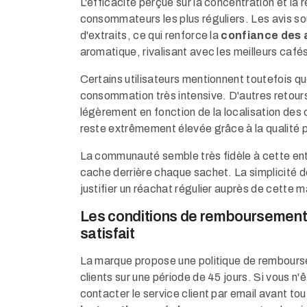
L'efficacité perçue sur la concentration et la
consommateurs les plus réguliers. Les avis so
d'extraits, ce qui renforce la
confiance des
aromatique, rivalisant avec les meilleurs café
Certains utilisateurs mentionnent toutefois qu
consommation très intensive. D'autres retours 
légèrement en fonction de la localisation des
reste extrêmement élevée grâce à la qualité 
La communauté semble très fidèle à cette entre
cache derrière chaque sachet. La simplicité d
justifier un réachat régulier auprès de cette 
Les conditions de remboursement 
satisfait
La marque propose une politique de rembourse
clients sur une période de 45 jours. Si vous n'
contacter le service client par email avant to