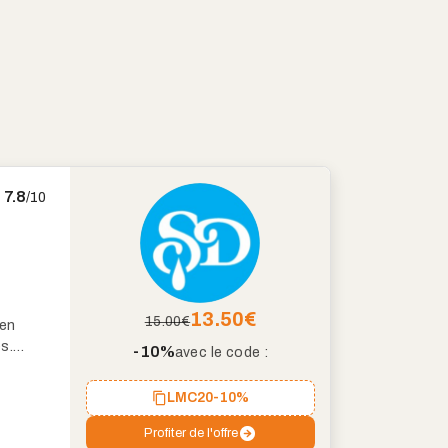
7.8
/10
13.50
€
15.00€
 en
s.
-10%
avec le code :
mentale
LMC20
-10%
Profiter de l'offre