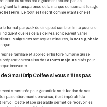
 réduction du stress est également saluée par les
ulignent la transparence de la marque concernant l'usage
 acheteurs
. Le goût est décrit comme étant riche et
s.
e le format par pack de cinq peut sembler limité pour une
indiquent que les délais de livraison peuvent varier
 clients. Malgré ces remarques mineures, la
note globale
perçue.
prise familiale et apprécie l'histoire humaine qui se
e préparation reste l'un des
atouts majeurs
cités pour
marque innovante.
de SmartDrip Coffee si vous n'êtes pas
ment structurée pour garantir la satisfaction de ses
êtes pas entièrement convaincu, il est impératif de
ut renvoi. Cette étape préalable permet de recevoir les