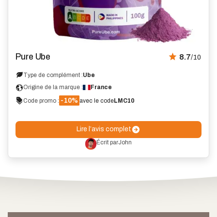
Avis
Pure Ube
8.7
/10
Type de complément :
Ube
Origine de la marque :
France
-10%
Code promo :
avec le code
LMC10
Lire l’avis complet
Écrit par
John