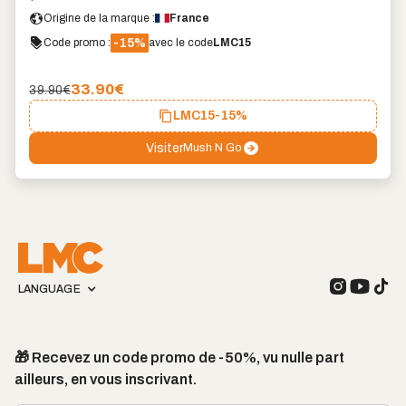
Origine de la marque :
France
-15%
Code promo :
avec le code
LMC15
33.90
€
39.90€
LMC15
-15%
Visiter
Mush N Go
LANGUAGE
🎁 Recevez un code promo de -50%, vu nulle part
ailleurs, en vous inscrivant.