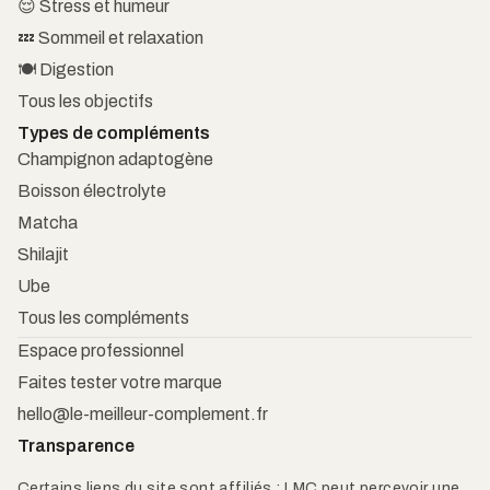
😌 Stress et humeur
💤 Sommeil et relaxation
🍽️ Digestion
Tous les objectifs
Types de compléments
Champignon adaptogène
Boisson électrolyte
Matcha
Shilajit
Ube
Tous les compléments
Espace professionnel
Faites tester votre marque
hello@le-meilleur-complement.fr
Transparence
Certains liens du site sont affiliés : LMC peut percevoir une