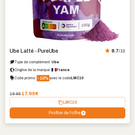
Ube Latté - PureUbe
8.7
/10
Type de complément :
Ube
Origine de la marque :
France
-10%
Code promo :
avec le code
LMC10
17.95
€
19.95
LMC10
Profiter de l'offre