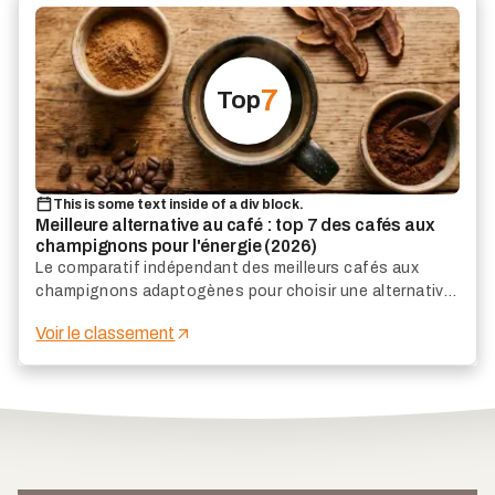
7
Top
This is some text inside of a div block.
Meilleure alternative au café : top 7 des cafés aux
champignons pour l'énergie (2026)
Le comparatif indépendant des meilleurs cafés aux
champignons adaptogènes pour choisir une alternative
au café efficace, agréable et adaptée à votre énergie
Voir le classement
au quotidien.