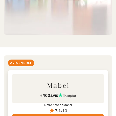
AVIS EN BREF
+400
avis
Notre note de
Mabel
7.1
/10