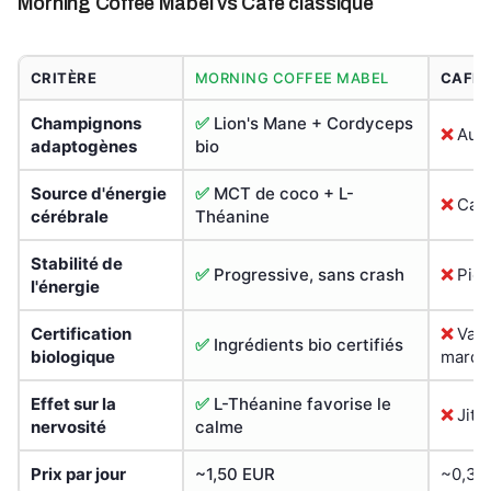
Morning Coffee Mabel vs Café classique
CRITÈRE
MORNING COFFEE MABEL
CAFÉ 
Champignons
✅
Lion's Mane + Cordyceps
❌
Auc
adaptogènes
bio
Source d'énergie
✅
MCT de coco + L-
❌
Café
cérébrale
Théanine
Stabilité de
✅
Progressive, sans crash
❌
Pic 
l'énergie
Certification
❌
Vari
✅
Ingrédients bio certifiés
biologique
marqu
Effet sur la
✅
L-Théanine favorise le
❌
Jitt
nervosité
calme
Prix par jour
~1,50 EUR
~0,30 