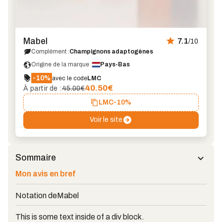
Mabel
7.1
/10
Complément :
Champignons adaptogènes
Origine de la marque :
Pays-Bas
-10%
avec le code
LMC
40.50
€
À partir de :
45.00€
LMC
-10%
Voir le site
Sommaire
Mon avis en bref
Notation de
Mabel
This is some text inside of a div block.