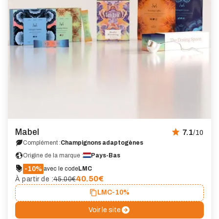
Mabel
7.1
/10
Complément :
Champignons adaptogènes
Origine de la marque :
Pays-Bas
-10%
avec le code
LMC
40.50
€
À partir de :
45.00€
LMC
-10%
Voir le site