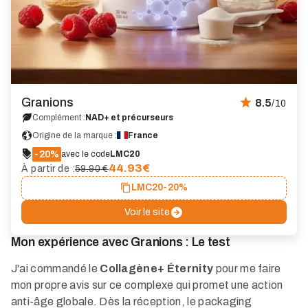
Granions
8.5
/10
Complément :
NAD+ et précurseurs
Origine de la marque :
France
-20%
avec le code
LMC20
44.93
€
À partir de :
59.90 €
LMC20
-20%
Voir le site
Mon expérience avec Granions : Le test
J'ai commandé le
Collagène+ Éternity
pour me faire
mon propre avis sur ce complexe qui promet une action
anti-âge globale. Dès la réception, le packaging