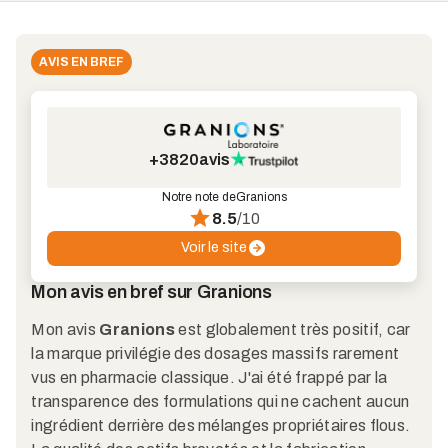
AVIS EN BREF
+3820
avis
Notre note de
Granions
8.5
/10
Voir le site
Mon avis en bref sur Granions
Mon avis
Granions
est globalement très positif, car
la marque privilégie des dosages massifs rarement
vus en pharmacie classique. J'ai été frappé par la
transparence des formulations qui ne cachent aucun
ingrédient derrière des mélanges propriétaires flous.