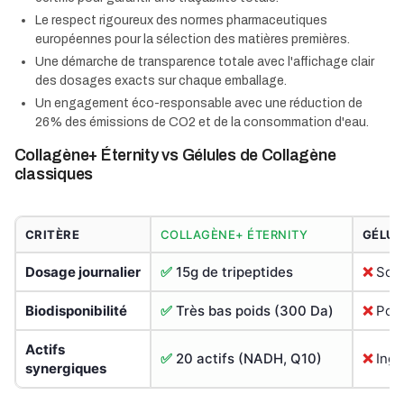
Le respect rigoureux des normes pharmaceutiques
européennes pour la sélection des matières premières.
Une démarche de transparence totale avec l'affichage clair
des dosages exacts sur chaque emballage.
Un engagement éco-responsable avec une réduction de
26% des émissions de CO2 et de la consommation d'eau.
Collagène+ Éternity vs Gélules de Collagène
classiques
CRITÈRE
COLLAGÈNE+ ÉTERNITY
GÉLUL
Dosage journalier
✅
15g de tripeptides
❌
Souv
Biodisponibilité
✅
Très bas poids (300 Da)
❌
Poid
Actifs
✅
20 actifs (NADH, Q10)
❌
Ingr
synergiques