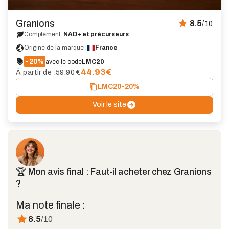
Granions
8.5
/10
Complément :
NAD+ et précurseurs
Origine de la marque :
France
-20%
avec le code
LMC20
44.93
€
À partir de :
59.90 €
LMC20
-20%
Voir le site
🏆 Mon avis final : Faut-il acheter chez Granions
?
Ma note finale :
8.5
/10