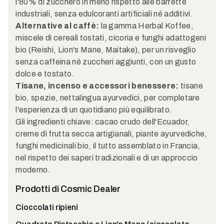
l'80% di zucchero in meno rispetto alle barrette
industriali, senza edulcoranti artificiali né additivi.
Alternative al caffè:
la gamma Herbal Koffee,
miscele di cereali tostati, cicoria e funghi adattogeni
bio (Reishi, Lion's Mane, Maitake), per un risveglio
senza caffeina né zuccheri aggiunti, con un gusto
dolce e tostato.
Tisane, incenso e accessori benessere:
tisane
bio, spezie, nettalingua ayurvedici, per completare
l'esperienza di un quotidiano più equilibrato.
Gli ingredienti chiave: cacao crudo dell'Ecuador,
creme di frutta secca artigianali, piante ayurvediche,
funghi medicinali bio, il tutto assemblato in Francia,
nel rispetto dei saperi tradizionali e di un approccio
moderno.
Prodotti di Cosmic Dealer
Cioccolati ripieni