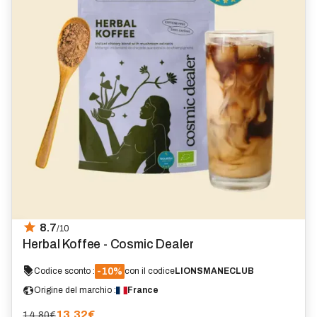
8.7
/10
Herbal Koffee - Cosmic Dealer
-10%
Codice sconto :
con il codice
LIONSMANECLUB
Origine del marchio :
France
13.32
€
14.80€