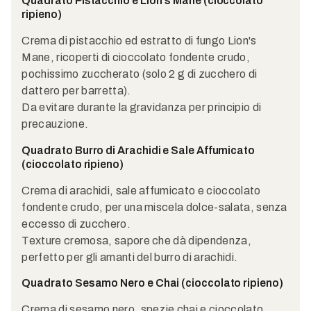
Quadrato Pistacchio e Lion's Mane (cioccolato
ripieno)
Crema di pistacchio ed estratto di fungo Lion's
Mane, ricoperti di cioccolato fondente crudo,
pochissimo zuccherato (solo 2 g di zucchero di
dattero per barretta).
Da evitare durante la gravidanza per principio di
precauzione.
Quadrato Burro di Arachidi e Sale Affumicato
(cioccolato ripieno)
Crema di arachidi, sale affumicato e cioccolato
fondente crudo, per una miscela dolce-salata, senza
eccesso di zucchero.
Texture cremosa, sapore che dà dipendenza,
perfetto per gli amanti del burro di arachidi.
Quadrato Sesamo Nero e Chai (cioccolato ripieno)
Crema di sesamo nero, spezie chai e cioccolato