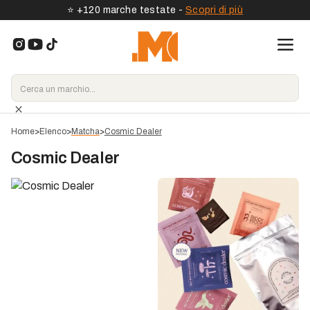
⭐️ +120 marche testate -
Scopri di più
Home
>
Elenco
>
Matcha
>
Cosmic Dealer
Cosmic Dealer