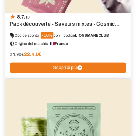
8.7
/10
Pack découverte - Saveurs mixtes - Cosmic
Dealer
-10%
Codice sconto :
con il codice
LIONSMANECLUB
Origine del marchio :
France
22.41
€
24.90€
Scopri di più