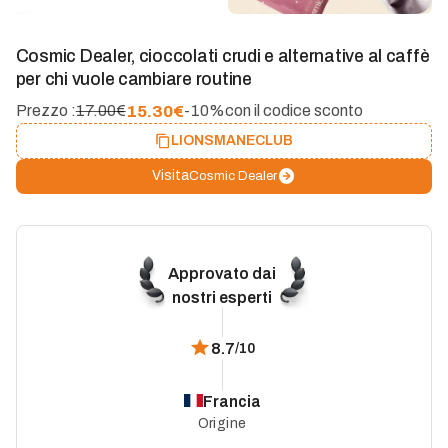
Cosmic Dealer, cioccolati crudi e alternative al caffè
per chi vuole cambiare routine
15.30
€
Prezzo :
17.00€
-10%
con il codice sconto
LIONSMANECLUB
Visita
Cosmic Dealer
Approvato dai
nostri esperti
8.7
/10
Francia
Origine