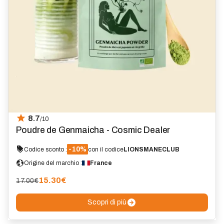
8.7
/10
Poudre de Genmaicha - Cosmic Dealer
-10%
Codice sconto :
con il codice
LIONSMANECLUB
Origine del marchio :
France
15.30
€
17.00€
Scopri di più