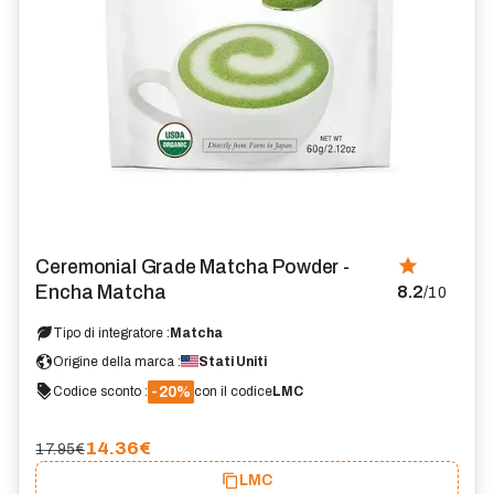
Ceremonial Grade Matcha Powder -
Encha Matcha
8.2
/10
Tipo di integratore :
Matcha
Origine della marca :
Stati Uniti
-20%
Codice sconto :
con il codice
LMC
14.36
€
17.95€
LMC