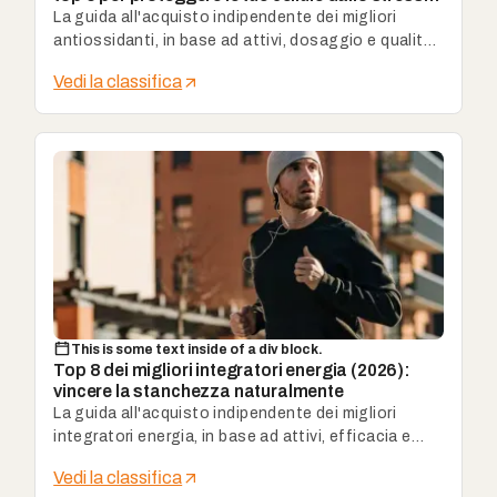
ossidativo
La guida all'acquisto indipendente dei migliori
antiossidanti, in base ad attivi, dosaggio e qualità
delle formule.
Vedi la classifica
This is some text inside of a div block.
Top 8 dei migliori integratori energia (2026):
vincere la stanchezza naturalmente
La guida all'acquisto indipendente dei migliori
integratori energia, in base ad attivi, efficacia e
uso quotidiano.
Vedi la classifica