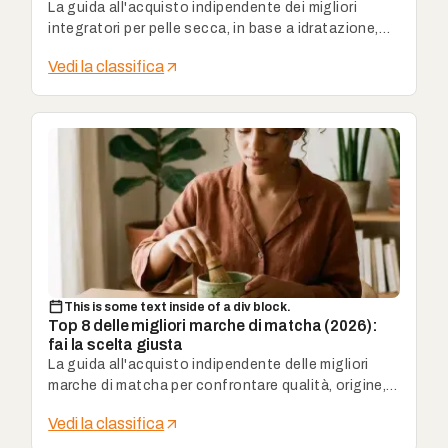
La guida all'acquisto indipendente dei migliori
integratori per pelle secca, in base a idratazione,
attivi e uso quotidiano.
Vedi la classifica
This is some text inside of a div block.
Top 8 delle migliori marche di matcha (2026):
fai la scelta giusta
La guida all'acquisto indipendente delle migliori
marche di matcha per confrontare qualità, origine,
gusto, purezza e rapporto qualità-prezzo prima di
Vedi la classifica
scegliere.