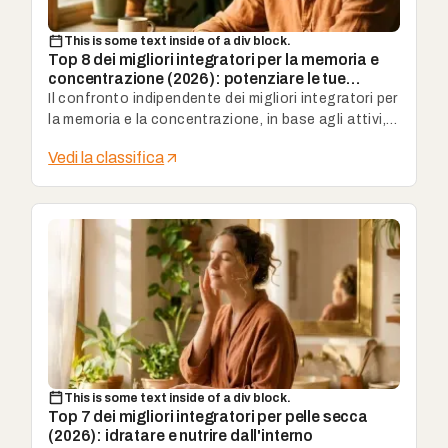
This is some text inside of a div block.
Top 8 dei migliori integratori per la memoria e
concentrazione (2026): potenziare le tue
prestazioni mentali
Il confronto indipendente dei migliori integratori per
la memoria e la concentrazione, in base agli attivi,
alla qualità delle formule, all'uso quotidiano e al
Vedi la classifica
rapporto qualità-prezzo.
This is some text inside of a div block.
Top 7 dei migliori integratori per pelle secca
(2026): idratare e nutrire dall'interno