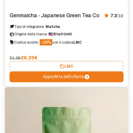
Genmaicha - Japanese Green Tea Co
7.3
/10
Tipo di integratore :
Matcha
Origine della marca :
Stati Uniti
-10%
Codice sconto :
con il codice
LMC
28.25
€
31.39
LMC
Approfitta dell'offerta