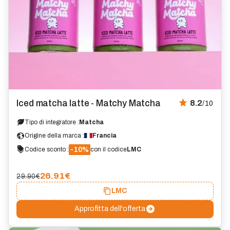
Iced matcha latte - Matchy Matcha
8.2
/10
Tipo di integratore :
Matcha
Origine della marca :
Francia
-10%
Codice sconto :
con il codice
LMC
26.91
€
29.90€
LMC
Approfitta dell'offerta