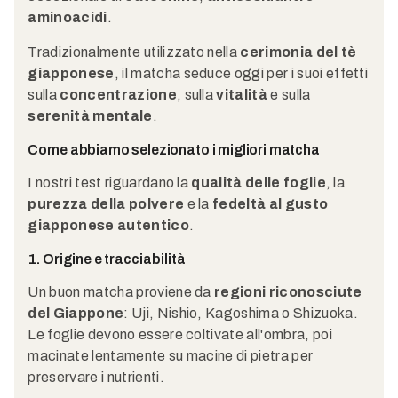
aminoacidi
.
Tradizionalmente utilizzato nella
cerimonia del tè
giapponese
, il matcha seduce oggi per i suoi effetti
sulla
concentrazione
, sulla
vitalità
e sulla
serenità mentale
.
Come abbiamo selezionato i migliori matcha
I nostri test riguardano la
qualità delle foglie
, la
purezza della polvere
e la
fedeltà al gusto
giapponese autentico
.
1. Origine e tracciabilità
Un buon matcha proviene da
regioni riconosciute
del Giappone
: Uji, Nishio, Kagoshima o Shizuoka.
Le foglie devono essere coltivate all'ombra, poi
macinate lentamente su macine di pietra per
preservare i nutrienti.