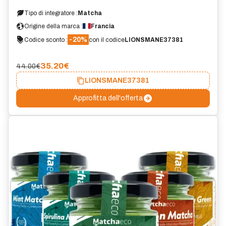
Tipo di integratore :
Matcha
Origine della marca :
Francia
-20%
Codice sconto :
con il codice
LIONSMANE37381
35.20
€
44.00€
LIONSMANE37381
Approfitta dell'offerta