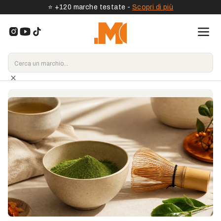
⭐️ +120 marche testate -
Scopri di più
Home
>
Tipo di integratore
>
Matcha
Quale matcha scegliere? Qualità,
usi e la nostra selezione testata
Confronta i migliori matcha in base alla loro origine
giapponese, al loro colore, alla loro finezza, al gusto,
agli usi in cerimonia o in latte, e trova le nostre
recensioni, confronti e codici sconto aggiornati.
Vedi gli integratori