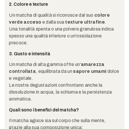
2. Colore e texture
Un matcha di qualità si riconosce dal suo
colore
verde acceso
e dalla sua
texture ultrafine
.
Una tonalità spenta o una polvere granulosa indica
spesso una qualità inferiore o un'ossidazione
precoce.
3. Gusto e intensità
Un matcha di alta gamma offre un'
amarezza
controllata
, equilibrata da un
sapore umami
dolce
e vegetale.
Le nostre degustazioni confrontano anche la
dissoluzione in acqua, la schiuma e la persistenza
aromatica.
Quali sono i benefici del matcha?
Il matcha agisce sia sul corpo che sulla mente,
grazie alla sua composizione unica: