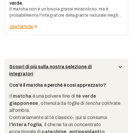
verde
Il matcha non è un brucia grassi miracoloso, ma è
probabilmente l'integratore dimagrante naturale meglio
documentato dal punto di vista scientifico: a patto di
Lire l'article
scegliere il grado e il dosaggio giusti.
Scopri di più sulla nostra selezione di
integratori
Cos'è il matcha e perché è così apprezzato?
Il
matcha
è una polvere fine di
tè verde
giapponese
, ottenuta da foglie di
tencha
coltivate
all'ombra.
Contrariamente al tè classico, qui si consuma
l'intera foglia
, il che ne fa un concentrato
eccezionale di
catechine
,
antiossidanti
e