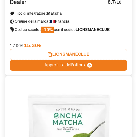
Dealer
8.7
/10
Tipo di integratore :
Matcha
Origine della marca :
Francia
-10%
Codice sconto :
con il codice
LIONSMANECLUB
15.30
€
17.00€
LIONSMANECLUB
Approfitta dell'offerta