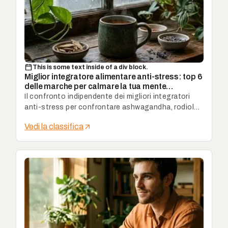
This is some text inside of a div block.
Miglior integratore alimentare anti-stress: top 6
delle marche per calmare la tua mente
naturalmente.
Il confronto indipendente dei migliori integratori
anti-stress per confrontare ashwagandha, rodiola,
magnesio e altri attivi in base a qualità, dosaggio e
Vedi la classifica
uso quotidiano.