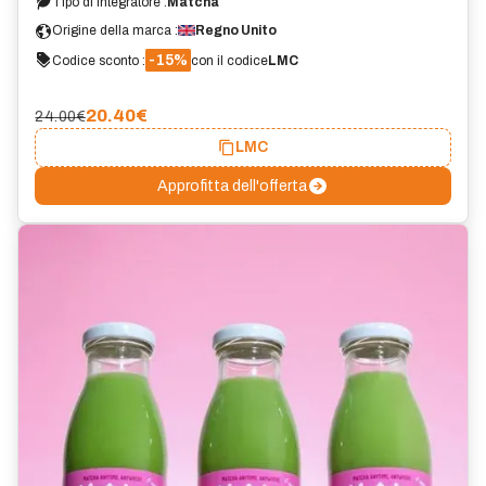
Tipo di integratore :
Matcha
Origine della marca :
Regno Unito
-15%
Codice sconto :
con il codice
LMC
20.40
€
24.00€
LMC
Approfitta dell'offerta