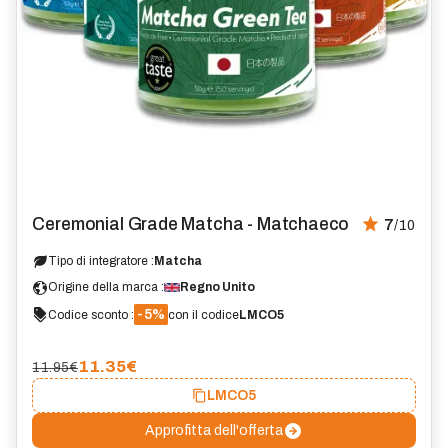
Ceremonial Grade Matcha - Matchaeco
7
/10
Tipo di integratore :
Matcha
Origine della marca :
Regno Unito
-5%
Codice sconto :
con il codice
LMCO5
11.35
€
11.95€
LMCO5
Approfitta dell'offerta