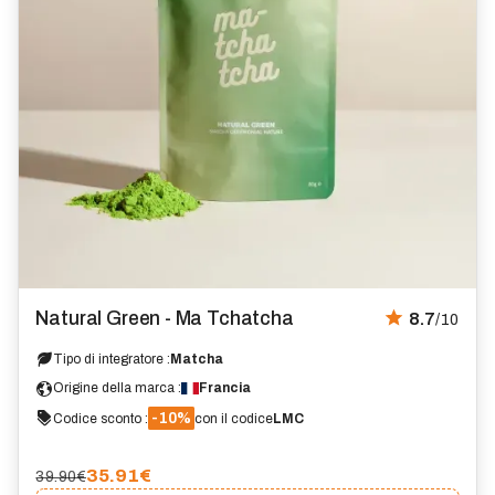
Natural Green - Ma Tchatcha
8.7
/10
Tipo di integratore :
Matcha
Origine della marca :
Francia
-10%
Codice sconto :
con il codice
LMC
35.91
€
39.90€