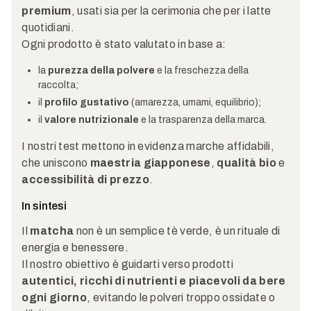
premium
, usati sia per la cerimonia che per i latte
quotidiani.
Ogni prodotto è stato valutato in base a:
la
purezza della polvere
e la freschezza della
raccolta;
il
profilo gustativo
(amarezza, umami, equilibrio);
il
valore nutrizionale
e la trasparenza della marca.
I nostri test mettono in evidenza marche affidabili,
che uniscono
maestria giapponese
,
qualità bio
e
accessibilità di prezzo
.
In sintesi
Il
matcha
non è un semplice tè verde, è un rituale di
energia e benessere.
Il nostro obiettivo è guidarti verso prodotti
autentici, ricchi di nutrienti e piacevoli da bere
ogni giorno
, evitando le polveri troppo ossidate o