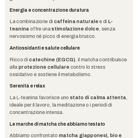
Energia e concentrazione duratura
La combinazione di
caffeina naturale
e di
L-
teanina
offre una
stimolazione dolce
, senza
nervosismo né picco di energia brusco.
Antiossidanti e salute cellulare
Ricco di
catechine (EGCG)
, il matcha contribuisce
alla
protezione cellulare
contro lo stress
ossidativo e sostiene il metabolismo.
Serenità e relax
La L-teanina favorisce uno
stato di calma attenta
,
ideale per il lavoro, la meditazione o i periodi di
concentrazione intensa.
Le marche di matcha che abbiamo testato
Abbiamo confrontato
matcha giapponesi, bio e