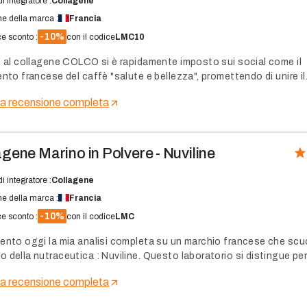
i integratore :
Collagene
ne della marca :
Francia
-10%
e sconto :
con il codice
LMC10
fè al collagene COLCO si è rapidamente imposto sui social come il
ento francese del caffè "salute e bellezza", promettendo di unire il
 della caffeina ai benefici del collagene per la pelle e il corpo. Ho 
la recensione completa
care se questa bevanda è davvero efficace e gustosa come preten
tratta semplicemente di una tendenza passeggera.
agene Marino in Polvere - Nuviline
i integratore :
Collagene
ne della marca :
Francia
-10%
e sconto :
con il codice
LMC
sento oggi la mia analisi completa su un marchio francese che scuo
o della nutraceutica : Nuviline. Questo laboratorio si distingue pe
io scientifico rigoroso incentrato sull'alta qualità nutrizionale e 
la recensione completa
a degli attivi. La loro gamma poggia essenzialmente su peptidi di
ene marino idrolizzati, concepiti per un assorbimento massimo da 