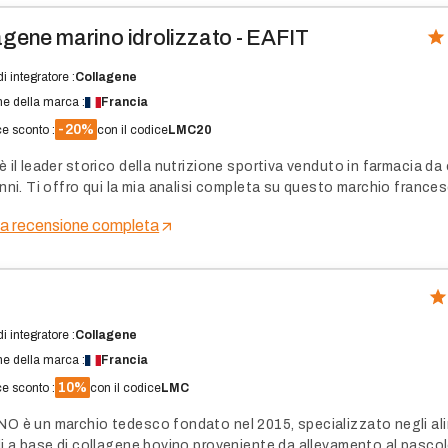
ganismo. Ho passato al setaccio i loro processi di fabbricazione e 
enza delle loro fonti di materie prime.
agene marino idrolizzato - EAFIT
i integratore :
Collagene
ne della marca :
Francia
-20%
e sconto :
con il codice
LMC20
 il leader storico della nutrizione sportiva venduto in farmacia da 
nni. Ti offro qui la mia analisi completa su questo marchio frances
nare se la sua reputazione è all'altezza dei suoi impegni scientific
la recensione completa
i integratore :
Collagene
ne della marca :
Francia
10%
e sconto :
con il codice
LMC
O è un marchio tedesco fondato nel 2015, specializzato negli al
li a base di collagene bovino proveniente da allevamento al pasco