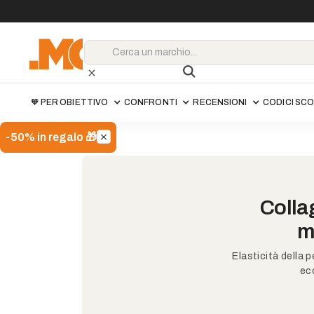
🧡 PER OBIETTIVO
CONFRONTI
RECENSIONI
CODICI SC
-50% in regalo 🎁
Colla
m
Elasticità della p
ec