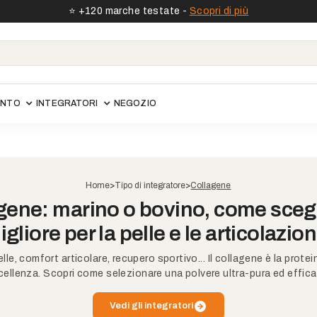
⭐️ +120 marche testate -
Scopri di più
ONTO
INTEGRATORI
NEGOZIO
Home
>
Tipo di integratore
>
Collagene
gene: marino o bovino, come scegli
igliore per la pelle e le articolazion
elle, comfort articolare, recupero sportivo... Il collagene è la protei
cellenza. Scopri come selezionare una polvere ultra-pura ed effica
Vedi gli integratori