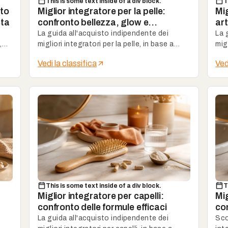
This is some text inside of a div block.
T
nto
Miglior integratore per la pelle:
Mig
sta
confronto bellezza, glow e
art
collagene
col
La guida all'acquisto indipendente dei
La 
,
migliori integratori per la pelle, in base a
migl
luminosità, idratazione e attivi di bellezza.
bas
Vedi la classifica
Ved
for
This is some text inside of a div block.
T
Miglior integratore per capelli:
Mig
confronto delle formule efficaci
co
La guida all'acquisto indipendente dei
Sco