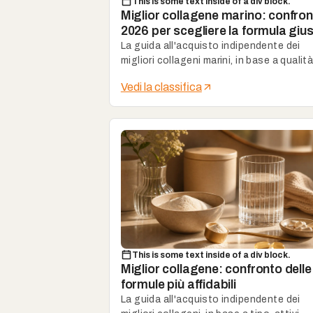
This is some text inside of a div block.
Miglior collagene marino: confro
2026 per scegliere la formula giu
La guida all'acquisto indipendente dei
migliori collageni marini, in base a qualità
formato e attivi associati.
Vedi la classifica
This is some text inside of a div block.
Miglior collagene: confronto delle
formule più affidabili
La guida all'acquisto indipendente dei