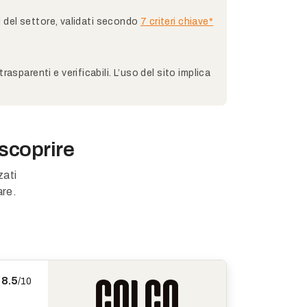
ti del settore, validati secondo
7 criteri chiave*
asparenti e verificabili. L’uso del sito implica
 scoprire
zati
are.
8.5
/10