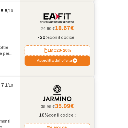
la
8.6
/10
18.67
€
24.90 €
-20%
con il codice :
oltre
LMC20
-20%
e per
i.
Approfitta dell'offerta
7.1
/10
35.99
€
39.99 €
10%
con il codice :
imenti
lo