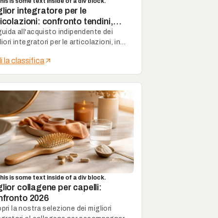
his is some text inside of a div block.
lior integratore per le
icolazioni: confronto tendini,
lagene e mobilità
guida all'acquisto indipendente dei
iori integratori per le articolazioni, in
e a mobilità, tendini e qualità delle
i la classifica
mule.
his is some text inside of a div block.
lior collagene per capelli:
nfronto 2026
pri la nostra selezione dei migliori