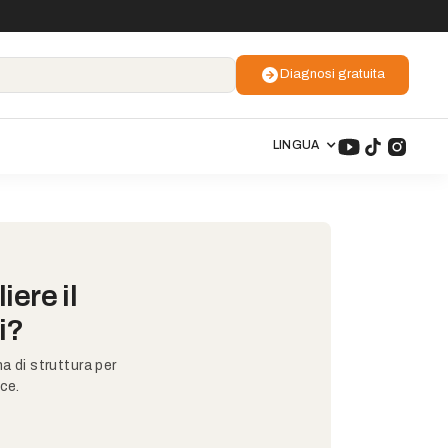
Diagnosi gratuita
LINGUA
ere il
i?
na di struttura per
ce.