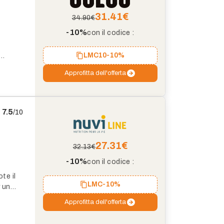
31.41
€
34.90€
-10%
con il codice :
LMC10
-10%
voluto
Approfitta dell'offerta
de, o
7.5
/10
27.31
€
32.13€
-10%
con il codice :
te il
LMC
-10%
r un
sulla
Approfitta dell'offerta
parte