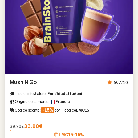
Marchio
Mush N Go
9.7
/10
preferito
Tipo di integratore :
Funghi adattogeni
Origine della marca :
Francia
-15%
Codice sconto :
con il codice
LMC15
33.90
€
39.90€
LMC15
-15%