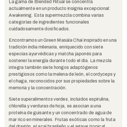
La gama de Blended Ritual se concentra
actualmente en un producto insignia excepcional:
Awakening. Esta supermezcla combina varias
categorías de ingredientes funcionales
cuidadosamente dosificados.
Encontramos un Green Masala Chai inspirado en una
tradición india milenaria, enriquecido con siete
especias ayurvédicas y matcha japonés para
sostener la energía durante todo el día. La mezcla
integra también siete hongos adaptógenos
prestigiosos como la melena de león, el cordyceps y
el chaga, reconocidos por sus propiedades sobre la
memoria y la concentración.
Siete superalimentos verdes, incluidos espirulina,
chlorella y verduras de hoja, se asocian a una
proteína de guisante y un concentrado de agua de
mar rico en minerales. Frutas exóticas como la fruta
del dragón, el açaí brasileño y el agave tropical