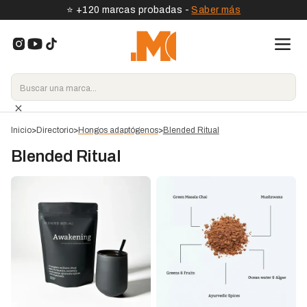
⭐️ +120 marcas probadas -
Saber más
Inicio
>
Directorio
>
Hongos adaptógenos
>
Blended Ritual
Blended Ritual