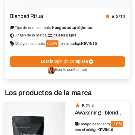
Opinión
Blended Ritual
8.2
/10
Tipo de complemento:
Hongos adaptógenos
Origen de la marca:
Países Bajos
-10%
Código descuento:
con el código
KEVIN10
Leer la opinión completa
Escrito por
Mathisse
Los productos de la marca
8.2
/10
Awakening - blended
Ritual
-10%
Código descuento:
con el código
KEVIN10