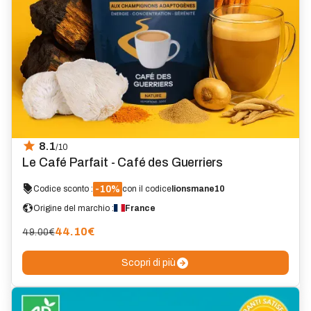
8.1
/10
Le Café Parfait - Café des Guerriers
-10%
Codice sconto :
con il codice
lionsmane10
Origine del marchio :
France
44.10
€
49.00€
Scopri di più