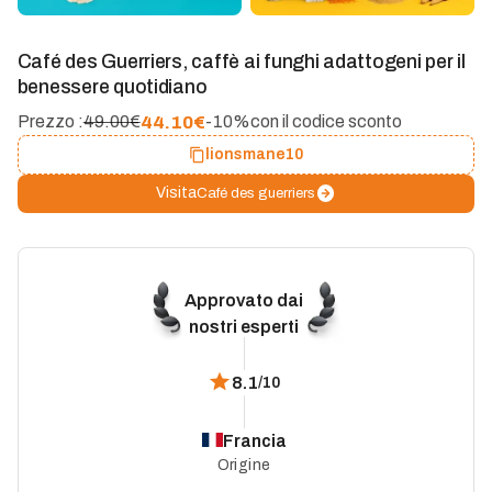
Café des Guerriers, caffè ai funghi adattogeni per il
benessere quotidiano
44.10
€
Prezzo :
49.00€
-10%
con il codice sconto
lionsmane10
Visita
Café des guerriers
Approvato dai
nostri esperti
8.1
/10
Francia
Origine