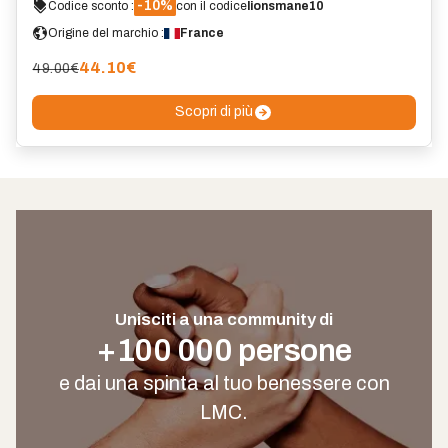
-10%
Codice sconto :
con il codice
lionsmane10
Origine del marchio :
France
44.10
€
49.00€
Scopri di più
Unisciti a una community di
+100 000 persone
e dai una spinta al tuo benessere con
LMC.