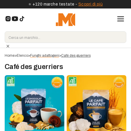
⭐️ +120 marche testate -
Scopri di più
Home
>
Elenco
>
Funghi adattogeni
>
Café des guerriers
Café des guerriers