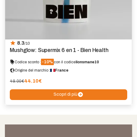
8.3
/10
Mushglow: Supermix 6 en 1 - Bien Health
-10%
Codice sconto :
con il codice
lionsmane10
Origine del marchio :
France
44.10
€
49.00€
Scopri di più