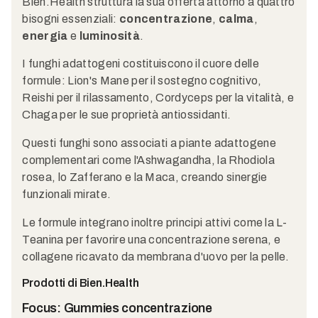
Bien.Health struttura la sua offerta attorno a quattro
bisogni essenziali:
concentrazione
,
calma
,
energia
e
luminosità
.
I funghi adattogeni costituiscono il cuore delle
formule: Lion's Mane per il sostegno cognitivo,
Reishi per il rilassamento, Cordyceps per la vitalità, e
Chaga per le sue proprietà antiossidanti.
Questi funghi sono associati a piante adattogene
complementari come l'Ashwagandha, la Rhodiola
rosea, lo Zafferano e la Maca, creando sinergie
funzionali mirate.
Le formule integrano inoltre principi attivi come la L-
Teanina per favorire una concentrazione serena, e
collagene ricavato da membrana d'uovo per la pelle.
Prodotti di Bien.Health
Focus: Gummies concentrazione