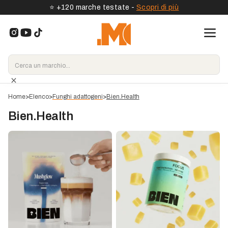
⭐️ +120 marche testate -
Scopri di più
Home
>
Elenco
>
Funghi adattogeni
>
Bien.Health
Bien.Health