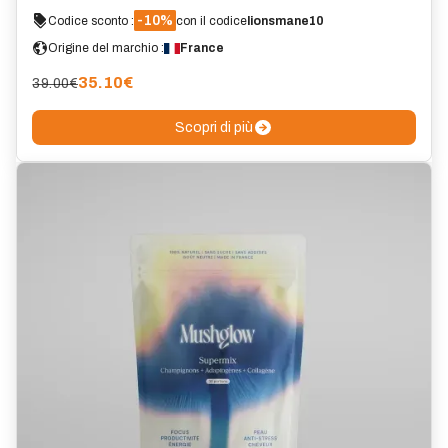
-10%
Codice sconto :
con il codice
lionsmane10
Origine del marchio :
France
35.10
€
39.00€
Scopri di più