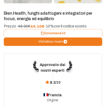
Bien.Health, funghi adattogeni e integratori per
focus, energia ed equilibrio
44.10
€
Prezzo :
49.00€
-10%
con il codice sconto
lionsmane10
Visita
Bien.Health
Approvato dai
nostri esperti
8.3
/10
Francia
Origine