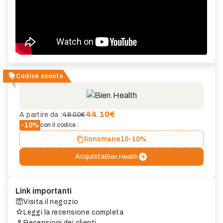
Codice sconto
44.10
€
A partire da :
49.00€
-10%
con il codice :
lionsmane10
-10%
Acquista
Bien.Health
Link importanti
Visita il negozio
Leggi la recensione completa
Recensioni dei clienti