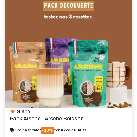
8.6
/10
Pack Arsène - Arsène Boisson
-10%
Codice sconto :
con il codice
LMC10