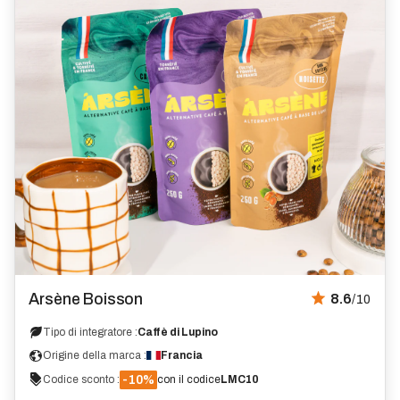
Recensione
Arsène Boisson
8.6
/10
Tipo di integratore :
Caffè di Lupino
Origine della marca :
Francia
-10%
Codice sconto :
con il codice
LMC10