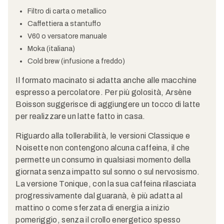
Filtro di carta o metallico
Caffettiera a stantuffo
V60 o versatore manuale
Moka (italiana)
Cold brew (infusione a freddo)
Il formato macinato si adatta anche alle macchine
espresso a percolatore. Per più golosità, Arsène
Boisson suggerisce di aggiungere un tocco di latte
per realizzare un latte fatto in casa.
Riguardo alla tollerabilità, le versioni Classique e
Noisette non contengono alcuna caffeina, il che
permette un consumo in qualsiasi momento della
giornata senza impatto sul sonno o sul nervosismo.
La versione Tonique, con la sua caffeina rilasciata
progressivamente dal guaranà, è più adatta al
mattino o come sferzata di energia a inizio
pomeriggio, senza il crollo energetico spesso