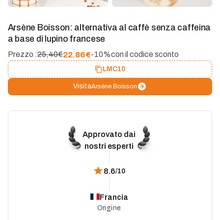
Arsène Boisson: alternativa al caffè senza caffeina
a base di lupino francese
22.86
€
Prezzo :
25,40€
-10%
con il codice sconto
LMC10
Visita
Arsène Boisson
Approvato dai
nostri esperti
8.6
/10
Francia
Origine