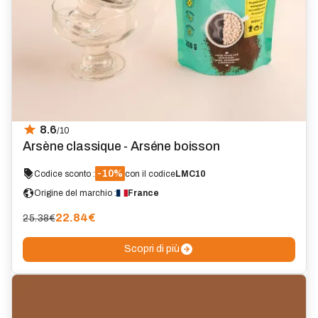
8.6
/10
Arsène classique - Arséne boisson
-10%
Codice sconto :
con il codice
LMC10
Origine del marchio :
France
22.84
€
25.38€
Scopri di più