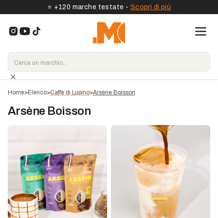
⭐️ +120 marche testate -
Scopri di più
Home
>
Elenco
>
Caffè di Lupino
>
Arsène Boisson
Arsène Boisson