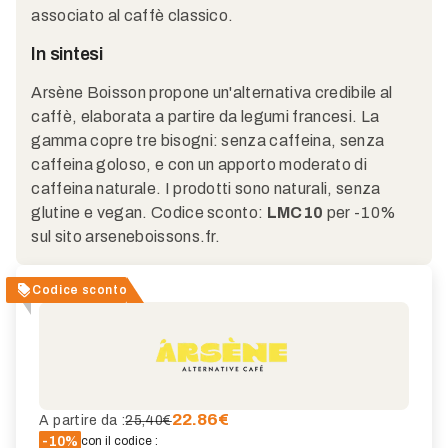
associato al caffè classico.
In sintesi
Arsène Boisson propone un'alternativa credibile al
caffè, elaborata a partire da legumi francesi. La
gamma copre tre bisogni: senza caffeina, senza
caffeina goloso, e con un apporto moderato di
caffeina naturale. I prodotti sono naturali, senza
glutine e vegan. Codice sconto:
LMC10
per -10%
sul sito arseneboissons.fr.
Codice sconto
22.86
€
A partire da :
25,40€
-10%
con il codice :