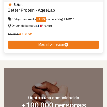
8.4
/10
Better Protein - AqeeLab
-10%
Código descuento:
con el código
LMC10
Origen de la marca:
France
41.36
€
45.95€
Más información
Únete a una comunidad de
+100 000 personas