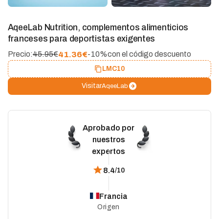
AqeeLab Nutrition, complementos alimenticios
franceses para deportistas exigentes
41.36
€
Precio:
45.95€
-10%
con el código descuento
LMC10
Visitar
AqeeLab
Aprobado por
nuestros
expertos
8.4
/10
Francia
Origen