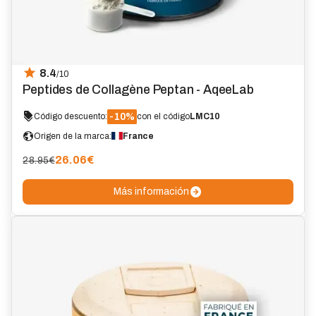
8.4
/10
Peptides de Collagène Peptan - AqeeLab
-10%
Código descuento:
con el código
LMC10
Origen de la marca:
France
26.06
€
28.95€
Más información