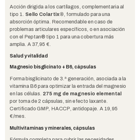
Acción dirigida a los cartílagos, complementaria al
tipo 1.
Sello Colartix®
, formulado para una
absorción óptima. Recomendable en caso de
problemas articulares específicos, o en asociación
con el Peptan® tipo 1 para una cobertura más
amplia. A 37,95 €.
Salud y vitalidad
Magnesio bisglicinato + B6, cápsulas
Forma bisglicinato de 3.ª generación, asociada a la
vitamina B6 para optimizar la entrada del magnesio
en las células.
275 mg de magnesio elemental
por toma de 2 cápsulas, sin efecto laxante.
Certificado GMP, HACCP, antidopaje. A 19,95
€/mes.
Multivitaminas y minerales, cápsulas
Fórmula completa para cubrir las necesidades