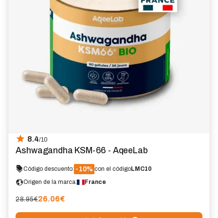
8.4
/10
Ashwagandha KSM-66 - AqeeLab
-10%
Código descuento:
con el código
LMC10
Origen de la marca:
France
26.06
€
28.95€