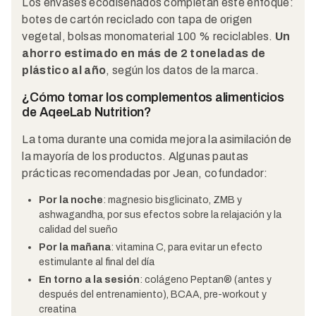
Los envases ecodiseñados completan este enfoque:
botes de cartón reciclado con tapa de origen
vegetal, bolsas monomaterial 100 % reciclables.
Un
ahorro estimado en más de 2 toneladas de
plástico al año
, según los datos de la marca.
¿Cómo tomar los complementos alimenticios
de AqeeLab Nutrition?
La toma durante una comida mejora la asimilación de
la mayoría de los productos. Algunas pautas
prácticas recomendadas por Jean, cofundador:
Por la noche
: magnesio bisglicinato, ZMB y
ashwagandha, por sus efectos sobre la relajación y la
calidad del sueño
Por la mañana
: vitamina C, para evitar un efecto
estimulante al final del día
En torno a la sesión
: colágeno Peptan® (antes y
después del entrenamiento), BCAA, pre-workout y
creatina