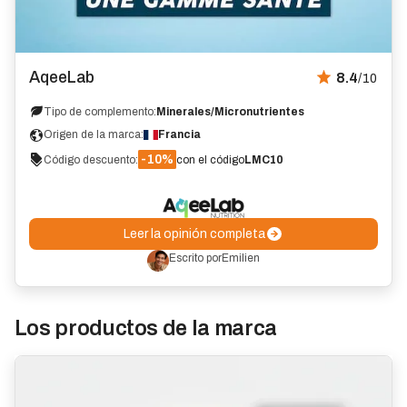
Opinión
AqeeLab
8.4
/10
Tipo de complemento:
Minerales/Micronutrientes
Origen de la marca:
Francia
-10%
Código descuento:
con el código
LMC10
Leer la opinión completa
Escrito por
Emilien
Los productos de la marca