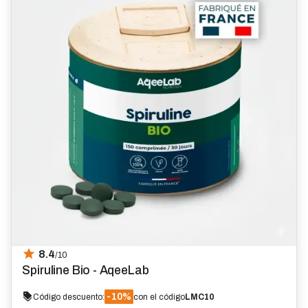
8.4
/10
Spiruline Bio - AqeeLab
-10%
Código descuento:
con el código
LMC10