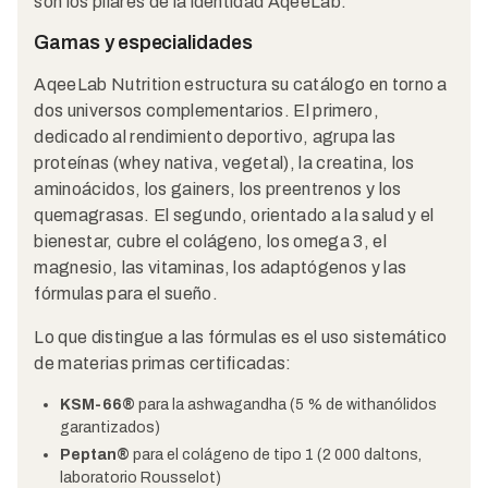
son los pilares de la identidad AqeeLab.
Gamas y especialidades
AqeeLab Nutrition estructura su catálogo en torno a
dos universos complementarios. El primero,
dedicado al rendimiento deportivo, agrupa las
proteínas (whey nativa, vegetal), la creatina, los
aminoácidos, los gainers, los preentrenos y los
quemagrasas. El segundo, orientado a la salud y el
bienestar, cubre el colágeno, los omega 3, el
magnesio, las vitaminas, los adaptógenos y las
fórmulas para el sueño.
Lo que distingue a las fórmulas es el uso sistemático
de materias primas certificadas:
KSM-66®
para la ashwagandha (5 % de withanólidos
garantizados)
Peptan®
para el colágeno de tipo 1 (2 000 daltons,
laboratorio Rousselot)