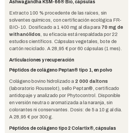
Ashwagandha KSM-66® Bio, cápsulas
Extracto 100 % procedente de las raíces, sin
solventes químicos, con certificación ecológica FR-
BIO-10. Dosificado a 1 400 mg al día para
70 mg de
withanólidos
, su eficacia está respaldada por 22
estudios científicos. Cápsulas vegetales, bote de
cartón reciclado. A 28,95 € por 60 cápsulas (1 mes).
Articulaciones y recuperación
Péptidos de colágeno Peptan® tipo 1, en polvo
Colágeno bovino hidrolizado a
2 000 daltons
(laboratorio Rousselot), sello Peptan®, certificado
antidopaje y analizado por Phytocontrol. Disponible
en versión neutra o aromatizada a la naranja, sin
colorantes ni conservantes. Dosis: de 5 a 10 g al día.
A 28,95 € por 300 g.
Péptidos de colágeno tipo 2 Colartix®, cápsulas