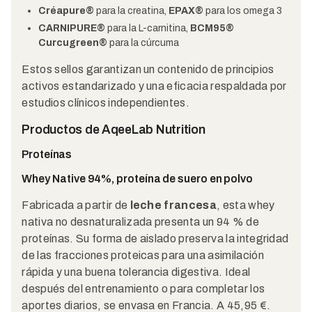
Créapure®
para la creatina,
EPAX®
para los omega 3
CARNIPURE®
para la L-carnitina,
BCM95®
Curcugreen®
para la cúrcuma
Estos sellos garantizan un contenido de principios
activos estandarizado y una eficacia respaldada por
estudios clínicos independientes.
Productos de AqeeLab Nutrition
Proteínas
Whey Native 94%, proteína de suero en polvo
Fabricada a partir de
leche francesa
, esta whey
nativa no desnaturalizada presenta un 94 % de
proteínas. Su forma de aislado preserva la integridad
de las fracciones proteicas para una asimilación
rápida y una buena tolerancia digestiva. Ideal
después del entrenamiento o para completar los
aportes diarios, se envasa en Francia. A 45,95 €.