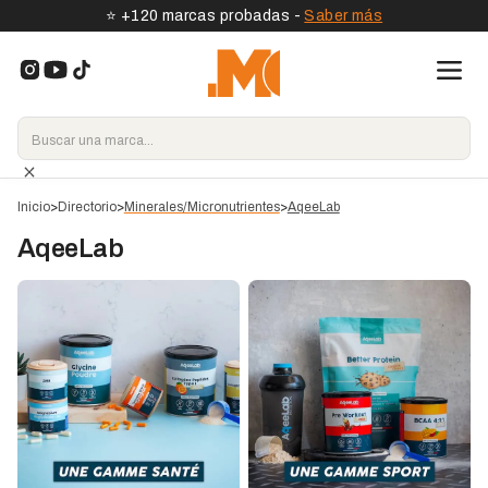
⭐️ +120 marcas probadas -
Saber más
Inicio
>
Directorio
>
Minerales/Micronutrientes
>
AqeeLab
AqeeLab