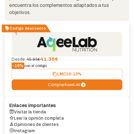
encuentra los complementos adaptados a tus
objetivos.
Código descuento
41.36
€
Desde:
45.95€
-10%
con el código:
LMC10
-10%
Comprar
AqeeLab
Enlaces importantes
Visitar la tienda
Leer la opinión completa
Opiniones de clientes
Instagram