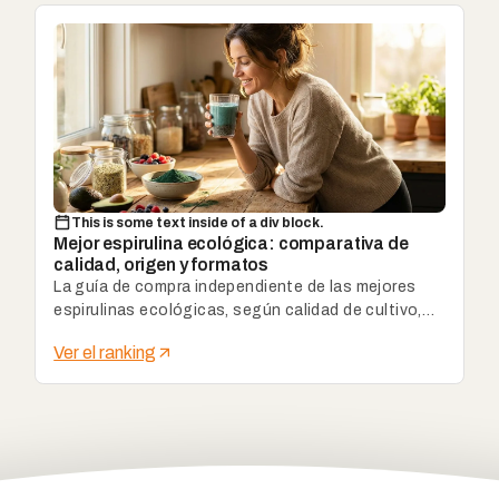
This is some text inside of a div block.
Mejor espirulina ecológica: comparativa de
calidad, origen y formatos
La guía de compra independiente de las mejores
espirulinas ecológicas, según calidad de cultivo,
origen, controles, formato y relación calidad-
Ver el ranking
precio.