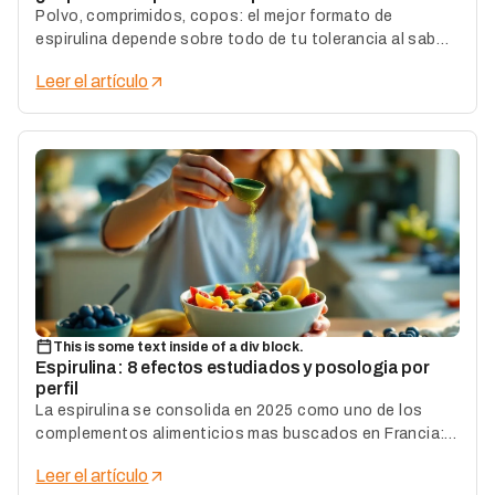
Polvo, comprimidos, copos: el mejor formato de
espirulina depende sobre todo de tu tolerancia al sabor
y de tu uso diario.
Leer el artículo
This is some text inside of a div block.
Espirulina: 8 efectos estudiados y posologia por
perfil
La espirulina se consolida en 2025 como uno de los
complementos alimenticios mas buscados en Francia:
una microalga de valores nutricionales fuera de lo
Leer el artículo
comun, validados por decenas de estudios clinicos.