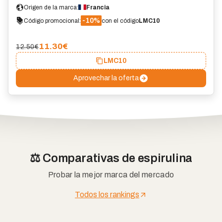
Origen de la marca:
Francia
-10%
Código promocional:
con el código
LMC10
11.30
€
12.50€
LMC10
Aprovechar la oferta
⚖️ Comparativas de espirulina
Probar la mejor marca del mercado
Todos los rankings