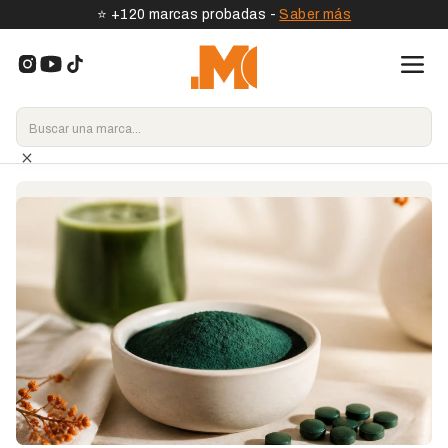
⭐️ +120 marcas probadas -
Saber más
Inicio
>
Tipo de complemento
>
Espirulina
¿Qué espirulina elegir? Origen,
beneficios y nuestra selección
testada
¿Fatiga, carencias de hierro, bajada de inmunidad?
Hemos probado y comparado las mejores marcas de
espirulina para ayudarte a acertar.
Ver los complementos