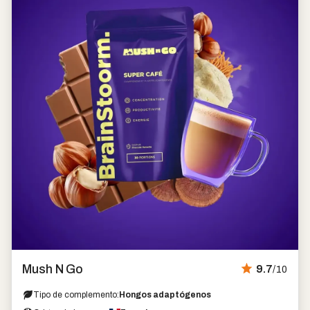
Marca
Mush N Go
9.7
/10
favorita
Tipo de complemento:
Hongos adaptógenos