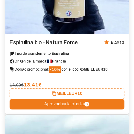
Espirulina bio - Natura Force
8.3
/10
Tipo de complemento:
Espirulina
Origen de la marca:
Francia
-10%
Código promocional:
con el código
MEILLEUR10
13.41
€
14.90€
MEILLEUR10
Aprovechar la oferta