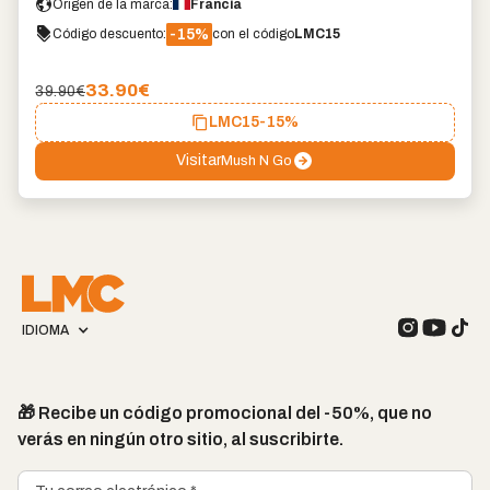
Origen de la marca:
Francia
-15%
Código descuento:
con el código
LMC15
33.90
€
39.90€
LMC15
-15%
Visitar
Mush N Go
IDIOMA
🎁 Recibe un código promocional del -50%, que no
verás en ningún otro sitio, al suscribirte.